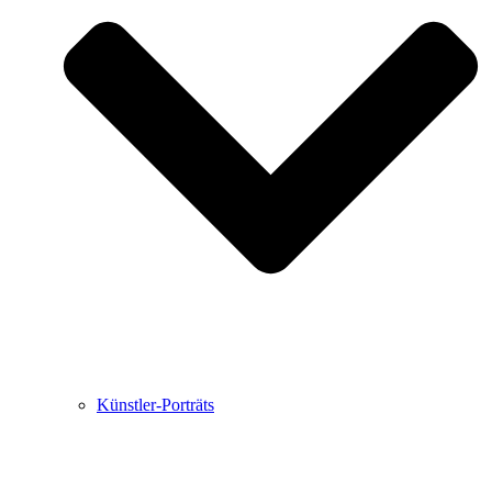
Buchbesprechungen von Harald Schwiers
Haralds Streifzüge
Hörtipps von Harald Schwiers
Kunstausflüge mit Sigrid Balke
Marc Peschke – Out of The Länd
Buchtipps von Uli Rothfuss
Hausbesuche
Frederick D. Bunsen – Kunst
Bildergeschichten von Jürgen Linde und Dietmar
Zankel
Kunsttheorie: Kunstführer und Flugschwein
Kunst geht weiter.
Künstler-Porträts