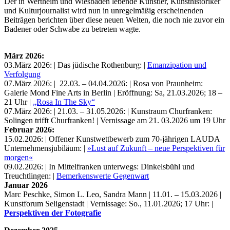
Der in Wertheim und Wiesbaden lebende Künstler, Kunsthistoriker
und Kulturjournalist wird nun in unregelmäßig erscheinenden
Beiträgen berichten über diese neuen Welten, die noch nie zuvor ein
Badener oder Schwabe zu betreten wagte.
März 2026:
03.März 2026: | Das jüdische Rothenburg: |
Emanzipation und
Verfolgung
07.März 2026: | 22.03. – 04.04.2026: | Rosa von Praunheim:
Galerie Mond Fine Arts in Berlin | Eröffnung: Sa, 21.03.2026; 18 –
21 Uhr |
„Rosa In The Sky“
07.März 2026: | 21.03. – 31.05.2026: | Kunstraum Churfranken:
Solingen trifft Churfranken! | Vernissage am 21. 03.2026 um 19 Uhr
Februar 2026:
15.02.2026: | Offener Kunstwettbewerb zum 70-jährigen LAUDA
Unternehmensjubiläum: |
»Lust auf Zukunft – neue Perspektiven für
morgen«
09.02.2026: | In Mittelfranken unterwegs: Dinkelsbühl und
Treuchtlingen: |
Bemerkenswerte Gegenwart
Januar 2026
Marc Peschke, Simon L. Leo, Sandra Mann | 11.01. – 15.03.2026 |
Kunstforum Seligenstadt | Vernissage: So., 11.01.2026; 17 Uhr: |
Perspektiven der Fotografie