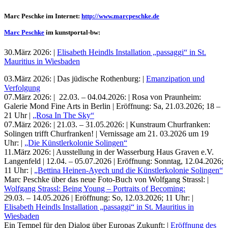
Marc Peschke im Internet:
http://www.marcpeschke.de
Marc Peschke
im kunstportal-bw:
30.März 2026: |
Elisabeth Heindls Installation „passaggi“ in St.
Mauritius in Wiesbaden
03.März 2026: | Das jüdische Rothenburg: |
Emanzipation und
Verfolgung
07.März 2026: | 22.03. – 04.04.2026: | Rosa von Praunheim:
Galerie Mond Fine Arts in Berlin | Eröffnung: Sa, 21.03.2026; 18 –
21 Uhr |
„Rosa In The Sky“
Uli Rothfuss
07.März 2026: | 21.03. – 31.05.2026: | Kunstraum Churfranken:
Solingen trifft Churfranken! | Vernissage am 21. 03.2026 um 19
Uhr: |
„Die Künstlerkolonie Solingen“
11.März 2026: | Ausstellung in der Wasserburg Haus Graven e.V.
Langenfeld | 12.04. – 05.07.2026 | Eröffnung: Sonntag, 12.04.2026;
11 Uhr: |
„Bettina Heinen-Ayech und die Künstlerkolonie Solingen“
Harald Schwiers
Marc Peschke über das neue Foto-Buch von Wolfgang Strassl: |
Wolfgang Strassl: Being Young – Portraits of Becoming:
29.03. – 14.05.2026 | Eröffnung: So, 12.03.2026; 11 Uhr: |
Elisabeth Heindls Installation „passaggi“ in St. Mauritius in
Wiesbaden
Ein Tempel für den Dialog über Europas Zukunft: |
Eröffnung des