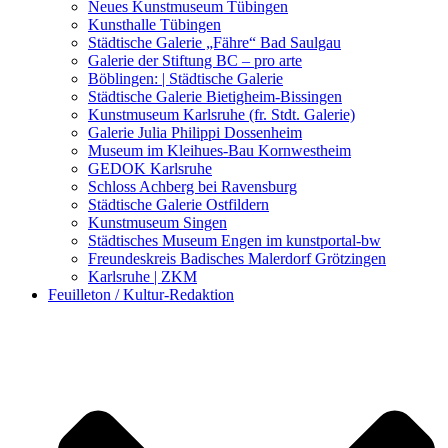
Kunstwettbewerbe, Ausschreibungen für Künstler
Neues Kunstmuseum Tübingen
Kunsthalle Tübingen
Städtische Galerie „Fähre“ Bad Saulgau
Galerie der Stiftung BC – pro arte
Böblingen: | Städtische Galerie
Städtische Galerie Bietigheim-Bissingen
Kunstmuseum Karlsruhe (fr. Stdt. Galerie)
Galerie Julia Philippi Dossenheim
Museum im Kleihues-Bau Kornwestheim
GEDOK Karlsruhe
Schloss Achberg bei Ravensburg
Städtische Galerie Ostfildern
Kunstmuseum Singen
Städtisches Museum Engen im kunstportal-bw
Freundeskreis Badisches Malerdorf Grötzingen
Karlsruhe | ZKM
Feuilleton / Kultur-Redaktion