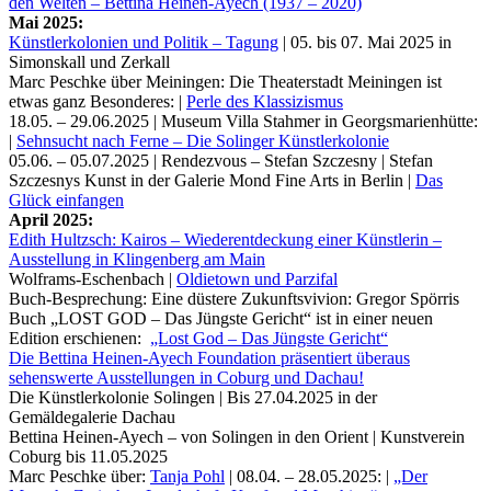
den Welten – Bettina Heinen-Ayech (1937 – 2020)
Mai 2025:
Künstlerkolonien und Politik – Tagung
| 05. bis 07. Mai 2025 in
Simonskall und Zerkall
Marc Peschke über Meiningen: Die Theaterstadt Meiningen ist
etwas ganz Besonderes: |
Perle des Klassizismus
18.05. – 29.06.2025 | Museum Villa Stahmer in Georgsmarienhütte:
|
Sehnsucht nach Ferne – Die Solinger Künstlerkolonie
05.06. – 05.07.2025 | Rendezvous – Stefan Szczesny | Stefan
Szczesnys Kunst in der Galerie Mond Fine Arts in Berlin |
Das
Glück einfangen
April 2025:
Edith Hultzsch: Kairos – Wiederentdeckung einer Künstlerin –
Ausstellung in Klingenberg am Main
Wolframs-Eschenbach |
Oldietown und Parzifal
Buch-Besprechung: Eine düstere Zukunftsvivion: Gregor Spörris
Buch „LOST GOD – Das Jüngste Gericht“ ist in einer neuen
Edition erschienen:
„Lost God – Das Jüngste Gericht“
Die Bettina Heinen-Ayech Foundation präsentiert überaus
sehenswerte Ausstellungen in Coburg und Dachau!
Die Künstlerkolonie Solingen | Bis 27.04.2025 in der
Gemäldegalerie Dachau
Bettina Heinen-Ayech – von Solingen in den Orient | Kunstverein
Coburg bis 11.05.2025
Marc Peschke über:
Tanja Pohl
| 08.04. – 28.05.2025: |
„Der