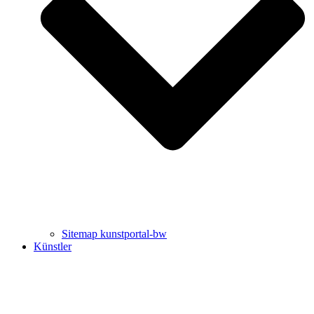
Uli Rothfuss
Harald Schwiers
Sitemap kunstportal-bw
Künstler
Buchtipps von Prof. Uli Rothfuss