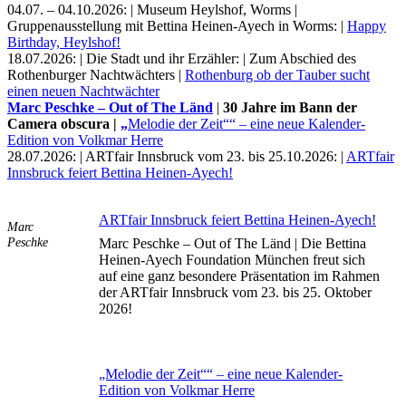
04.07. – 04.10.2026: | Museum Heylshof, Worms |
Bildergeschichten von Jürgen Linde und Dietmar
Gruppenausstellung mit Bettina Heinen-Ayech in Worms: |
Happy
Zankel
Birthday, Heylshof!
Kunsttheorie: Kunstführer und Flugschwein
18.07.2026: | Die Stadt und ihr Erzähler: | Zum Abschied des
Kunst geht weiter.
Rothenburger Nachtwächters |
Rothenburg ob der Tauber sucht
einen neuen Nachtwächter
Marc Peschke – Out of The Länd
|
30 Jahre im Bann der
Camera obscura |
„
Melodie der Zeit““ – eine neue Kalender-
Edition von Volkmar Herre
28.07.2026: | ARTfair Innsbruck vom 23. bis 25.10.2026: |
ARTfair
Innsbruck feiert Bettina Heinen-Ayech!
ARTfair Innsbruck feiert Bettina Heinen-Ayech!
Marc
Peschke
Marc Peschke – Out of The Länd | Die Bettina
Heinen-Ayech Foundation München freut sich
auf eine ganz besondere Präsentation im Rahmen
der ARTfair Innsbruck vom 23. bis 25. Oktober
2026!
„Melodie der Zeit““ – eine neue Kalender-
Edition von Volkmar Herre