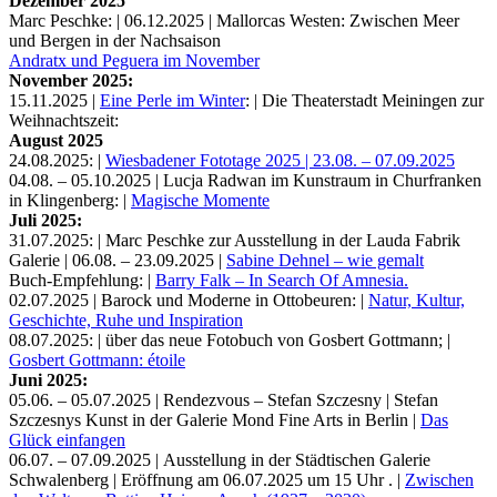
Dezember 2025
Marc Peschke: | 06.12.2025 | Mallorcas Westen: Zwischen Meer
und Bergen in der Nachsaison
Andratx und Peguera im November
November 2025:
15.11.2025 |
Eine Perle im Winter
: | Die Theaterstadt Meiningen zur
Weihnachtszeit:
August 2025
24.08.2025: |
Wiesbadener Fototage 2025 | 23.08. – 07.09.2025
04.08. – 05.10.2025 | Lucja Radwan im Kunstraum in Churfranken
in Klingenberg: |
Magische Momente
Juli 2025:
31.07.2025: | Marc Peschke zur Ausstellung in der Lauda Fabrik
Galerie | 06.08. – 23.09.2025 |
Sabine Dehnel – wie gemalt
Buch-Empfehlung: |
Barry Falk – In Search Of Amnesia.
02.07.2025 | Barock und Moderne in Ottobeuren: |
Natur, Kultur,
Geschichte, Ruhe und Inspiration
08.07.2025: | über das neue Fotobuch von Gosbert Gottmann; |
Gosbert Gottmann: étoile
Juni 2025:
05.06. – 05.07.2025 | Rendezvous – Stefan Szczesny | Stefan
Szczesnys Kunst in der Galerie Mond Fine Arts in Berlin |
Das
Glück einfangen
06.07. – 07.09.2025 | Ausstellung in der Städtischen Galerie
Schwalenberg | Eröffnung am 06.07.2025 um 15 Uhr . |
Zwischen