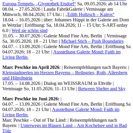
Europa-Tempels- „Glyptothek Etsdorf“
Sa, 09.05.2026; ab 14 Uhr
08.04. – 27.05.2026 | Lauda FabrikGalerie | Vernissage am
Mittwoch, 08.04.2026; 17 Uhr.: |
„Edith Hultzsch – Kairos“
18.04. – 16.05.2026 | über: Johannes Hüppi in der Galerie am Dom
in Wetzlar | Eröffnung: Sa, 18.04.2026; 11 – 15 Uhr; S-ART-urday
6.0 |
Weil sie schön sind
31.05. – 30.07.2026 | Galerie Mond Fine Arts, Berlin
| Vernissage
Buchtipps von Prof. Uli Rothfuss
Sa, 30.05.2026; 18 – 21 Uhr
: |
Michael Stich – Push Boundaries
04.07. – 13.09.2026 | Galerie Mond Fine Arts, Berlin | Eröffnung Sa
04.07.2026; 18 – 21 Uhr: |
Ausstellung Galerie Mond: Faith im
Living Berlin
Marc Peschke im April 2026
: | Reiseempfehlungen nach Bayern: |
Kleinstadtperlen im Herzen Bayerns – Beilngries, Roth, Allersberg
und Hilpoltstein
17.05. – 14.08.2026 | Dialog im WEISSRAUM in Eltville |
Vernissage So, 11.05.2026; 11–13 Uhr |
Between Shelter and Sky
Buchbesprechungen von Harald Schwiers
Marc Peschke im Juni 2026:
|
Haralds Streifzüge
04.07. – 13.09.2026 | Galerie Mond Fine Arts, Berlin | Eröffnung Sa
Hörtipps von Harald Schwiers
04.07.2026; 18 – 21 Uhr |
Ausstellung Galerie Mond: Faith im
Kunstausflüge mit Sigrid Balke
Living Berlin
Marc Peschke – Out of The Länd
Marc Peschke – Out of The Länd: | Reiseempfehlungen nach
Buchtipps von Uli Rothfuss
Bayern: |
Unterwegs im Blauen Land – Am Kochelsee und in Bad
Hausbesuche
Tölz
Frederick D. Bunsen – Kunst