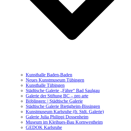
Ausstellungen 2021 – 2023
Malerei, Zeichnung, Fotografie
Skulptur und Installation
Musik, Literatur und andere
Kunstvermittler
Was seither geschah
Kunsthalle Baden-Baden
Kunstwettbewerbe, Ausschreibungen für Künstler
Neues Kunstmuseum Tübingen
Kunsthalle Tübingen
Städtische Galerie „Fähre“ Bad Saulgau
Galerie der Stiftung BC – pro arte
Böblingen: | Städtische Galerie
Städtische Galerie Bietigheim-Bissingen
Kunstmuseum Karlsruhe (fr. Stdt. Galerie)
Galerie Julia Philippi Dossenheim
Museum im Kleihues-Bau Kornwestheim
GEDOK Karlsruhe