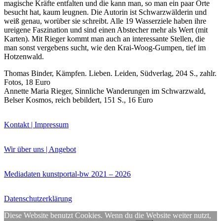
magische Kräfte entfalten und die kann man, so man ein paar Orte
besucht hat, kaum leugnen. Die Autorin ist Schwarzwälderin und
weiß genau, worüber sie schreibt. Alle 19 Wasserziele haben ihre
ureigene Faszination und sind einen Abstecher mehr als Wert (mit
Karten). Mit Rieger kommt man auch an interessante Stellen, die
man sonst vergebens sucht, wie den Krai-Woog-Gumpen, tief im
Hotzenwald.
Buchtipps von Prof. Uli Rothfuss
Thomas Binder, Kämpfen. Lieben. Leiden, Südverlag, 204 S., zahlr.
Fotos, 18 Euro
Annette Maria Rieger, Sinnliche Wanderungen im Schwarzwald,
Belser Kosmos, reich bebildert, 151 S., 16 Euro
Kontakt | Impressum
Wir über uns | Angebot
Buchbesprechungen von Harald Schwiers
Haralds Streifzüge
Mediadaten kunstportal-bw 2021 – 2026
Hörtipps von Harald Schwiers
Kunstausflüge mit Sigrid Balke
Marc Peschke – Out of The Länd
Datenschutzerklärung
Buchtipps von Uli Rothfuss
Hausbesuche
Diese Website benutzt Cookies. Wenn du die Website weiter nutzt,
Frederick D. Bunsen – Kunst