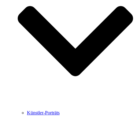
Buchbesprechungen von Harald Schwiers
Haralds Streifzüge
Hörtipps von Harald Schwiers
Kunstausflüge mit Sigrid Balke
Marc Peschke – Out of The Länd
Buchtipps von Uli Rothfuss
Hausbesuche
Frederick D. Bunsen – Kunst
Bildergeschichten von Jürgen Linde und Dietmar
Zankel
Kunsttheorie: Kunstführer und Flugschwein
Kunst geht weiter.
Künstler-Porträts