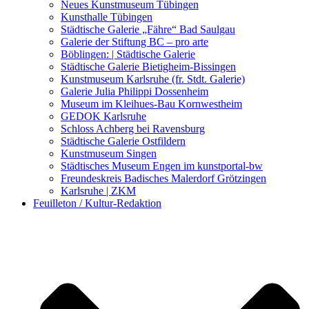
Kunstwettbewerbe, Ausschreibungen für Künstler
Neues Kunstmuseum Tübingen
Kunsthalle Tübingen
Städtische Galerie „Fähre“ Bad Saulgau
Galerie der Stiftung BC – pro arte
Böblingen: | Städtische Galerie
Städtische Galerie Bietigheim-Bissingen
Kunstmuseum Karlsruhe (fr. Stdt. Galerie)
Galerie Julia Philippi Dossenheim
Museum im Kleihues-Bau Kornwestheim
GEDOK Karlsruhe
Schloss Achberg bei Ravensburg
Städtische Galerie Ostfildern
Kunstmuseum Singen
Städtisches Museum Engen im kunstportal-bw
Freundeskreis Badisches Malerdorf Grötzingen
Karlsruhe | ZKM
Feuilleton / Kultur-Redaktion