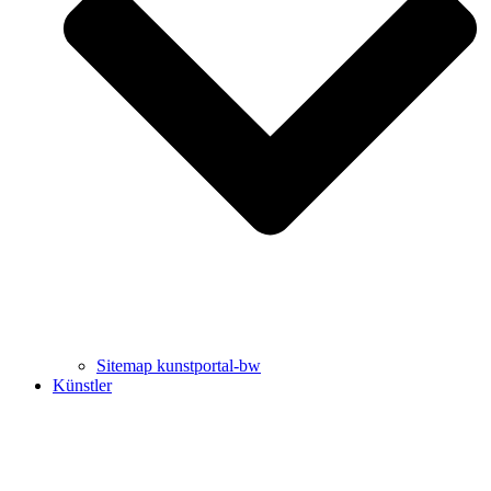
Uli Rothfuss
Harald Schwiers
Sitemap kunstportal-bw
Künstler
Buchtipps von Prof. Uli Rothfuss