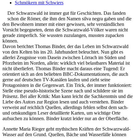
Schmökern mit Schwiers
Der Schwarzwald ist immer gut für Geschichten. Das fanden
schon die Römer, die ihm den Namen silva negra gaben und die
den Bewohnern immer mit einer gewissen, sehr verständlichen
Vorsicht begegneten, denn die Schwarzwald-Völker waren nicht
gerade zimperlich. Sie wussten zuzulangen, mussten zupacken
können.
Davon berichtet Thomas Binder, der das Leben im Schwarzwald
von den Kelten bis ins 20. Jahrhundert beleuchtet. Nun gibt es
allerlei Zeugnisse vom Dasein zwischen Lörrach im Süden und
Pforzheim im Norden, allein: wirklich viel belastbares Material ist
nicht überliefert. Thomas Binder macht daraus eine Tugend: Er
orientiert sich an den beliebten BBC-Dokumentationen, die auch
Uli Rothfuss
gerne auf deutschen TV-Kanälen laufen und zieht seine
Protagonisten in die Gegenwart. Ein Trick, der immer funktioniert:
Stelle eine pseudo-historische Szene nach und schildere sie im
Präsenz. Bei aller Kritik: Man kann leicht die Sachkenntnis und die
Liebe des Autors zur Region lesen und auch verstehen. Binder
verweist auf reichlich Quellen, allerdings fehlen selbst dem sach-
Harald Schwiers
und ortskundigen Leser detaillierte Karten, um wichtige Orte
aufsuchen zu können. Binder kratzt leider nur an der Oberfläche.
Annette Maria Rieger geht mythischen Kräften der Schwarzwald-
Wasser auf den Grund. Quellen, Bäche und Wasserfälle können