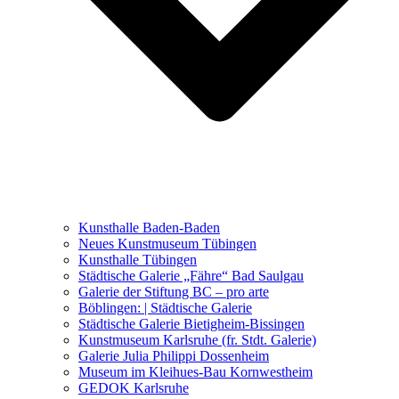
Ausstellungen 2021 – 2023
Malerei, Zeichnung, Fotografie
Skulptur und Installation
Musik, Literatur und andere
Kunstvermittler
Was seither geschah
Kunsthalle Baden-Baden
Kunstwettbewerbe, Ausschreibungen für Künstler
Neues Kunstmuseum Tübingen
Kunsthalle Tübingen
Städtische Galerie „Fähre“ Bad Saulgau
Galerie der Stiftung BC – pro arte
Böblingen: | Städtische Galerie
Städtische Galerie Bietigheim-Bissingen
Kunstmuseum Karlsruhe (fr. Stdt. Galerie)
Galerie Julia Philippi Dossenheim
Museum im Kleihues-Bau Kornwestheim
GEDOK Karlsruhe