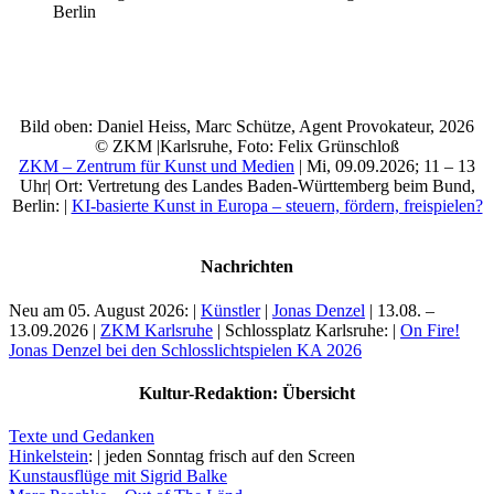
Berlin
Bild oben: Daniel Heiss, Marc Schütze, Agent Provokateur, 2026
Buchtipps von Prof. Uli Rothfuss
© ZKM |Karlsruhe, Foto: Felix Grünschloß
ZKM – Zentrum für Kunst und Medien
| Mi, 09.09.2026; 11 – 13
Uhr| Ort: Vertretung des Landes Baden-Württemberg beim Bund,
Berlin: |
KI-basierte Kunst in Europa – steuern, fördern, freispielen?
Nachrichten
Neu am 05. August 2026:
|
Künstler
|
Jonas Denzel
| 13.08. –
13.09.2026 |
ZKM Karlsruhe
| Schlossplatz Karlsruhe: |
On Fire!
Jonas Denzel bei den Schlosslichtspielen KA 2026
Buchbesprechungen von Harald Schwiers
Haralds Streifzüge
Kultur-Redaktion: Übersicht
Hörtipps von Harald Schwiers
Kunstausflüge mit Sigrid Balke
Marc Peschke – Out of The Länd
Texte und Gedanken
Buchtipps von Uli Rothfuss
Hinkelstein
: | jeden Sonntag frisch auf den Screen
Hausbesuche
Kunstausflüge mit Sigrid Balke
Frederick D. Bunsen – Kunst