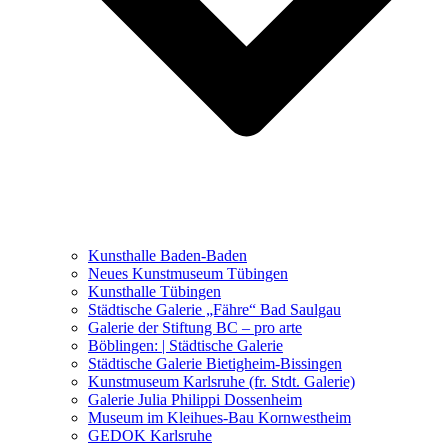
Ausstellungen 2021 – 2023
Malerei, Zeichnung, Fotografie
Skulptur und Installation
Musik, Literatur und andere
Kunstvermittler
Was seither geschah
Kunsthalle Baden-Baden
Kunstwettbewerbe, Ausschreibungen für Künstler
Neues Kunstmuseum Tübingen
Kunsthalle Tübingen
Städtische Galerie „Fähre“ Bad Saulgau
Galerie der Stiftung BC – pro arte
Böblingen: | Städtische Galerie
Städtische Galerie Bietigheim-Bissingen
Kunstmuseum Karlsruhe (fr. Stdt. Galerie)
Galerie Julia Philippi Dossenheim
Museum im Kleihues-Bau Kornwestheim
GEDOK Karlsruhe