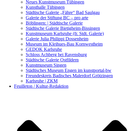
Kunstwettbewerbe, Ausschreibungen für Künstler
Neues Kunstmuseum Tübingen
Kunsthalle Tübingen
Städtische Galerie „Fähre“ Bad Saulgau
Galerie der Stiftung BC – pro arte
Böblingen: | Städtische Galerie
Städtische Galerie Bietigheim-Bissingen
Kunstmuseum Karlsruhe (fr. Stdt. Galerie)
Galerie Julia Philippi Dossenheim
Museum im Kleihues-Bau Kornwestheim
GEDOK Karlsruhe
Schloss Achberg bei Ravensburg
Städtische Galerie Ostfildern
Kunstmuseum Singen
Städtisches Museum Engen im kunstportal-bw
Freundeskreis Badisches Malerdorf Grötzingen
Karlsruhe | ZKM
Feuilleton / Kultur-Redaktion