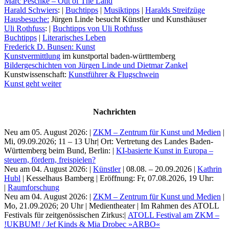
Marc Peschke – Out of The Länd
Bildergeschichten von Jürgen Linde und Dietmar
Harald Schwiers
: |
Buchtipps
|
Musiktipps
|
Haralds Streifzüge
Zankel
Hausbesuche:
Jürgen Linde besucht Künstler und Kunsthäuser
Kunsttheorie: Kunstführer und Flugschwein
Uli Rothfuss
: |
Buchtipps von Uli Rothfuss
Kunst geht weiter.
Buchtipps
|
Literarisches Leben
Frederick D. Bunsen: Kunst
Kunstvermittlung
im kunstportal baden-württtemberg
Bildergeschichten von Jürgen Linde und Dietmar Zankel
Kunstwissenschaft:
Kunstführer & Flugschwein
Kunst geht weiter
Nachrichten
Neu am 05. August 2026:
|
ZKM – Zentrum für Kunst und Medien
|
Mi, 09.09.2026; 11 – 13 Uhr| Ort: Vertretung des Landes Baden-
Württemberg beim Bund, Berlin: |
KI-basierte Kunst in Europa –
steuern, fördern, freispielen?
Neu am 04. August 2026:
|
Künstler
| 08.08. – 20.09.2026 |
Kathrin
Hubl
| Kesselhaus Bamberg | Eröffnung: Fr, 07.08.2026, 19 Uhr:
|
Raumforschung
Neu am 04. August 2026:
|
ZKM – Zentrum für Kunst und Medien
|
Mo, 21.09.2026; 20 Uhr | Medientheater | Im Rahmen des ATOLL
Festivals für zeitgenössischen Zirkus:|
ATOLL Festival am ZKM –
!UKBUM! / Jef Kinds & Mia Drobec »ARBO«