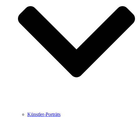
Buchbesprechungen von Harald Schwiers
Haralds Streifzüge
Hörtipps von Harald Schwiers
Kunstausflüge mit Sigrid Balke
Marc Peschke – Out of The Länd
Buchtipps von Uli Rothfuss
Hausbesuche
Frederick D. Bunsen – Kunst
Bildergeschichten von Jürgen Linde und Dietmar
Zankel
Kunsttheorie: Kunstführer und Flugschwein
Kunst geht weiter.
Künstler-Porträts