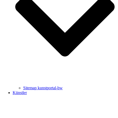
Uli Rothfuss
Harald Schwiers
Sitemap kunstportal-bw
Künstler
Buchtipps von Prof. Uli Rothfuss