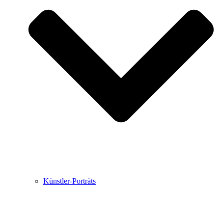
Buchbesprechungen von Harald Schwiers
Haralds Streifzüge
Hörtipps von Harald Schwiers
Kunstausflüge mit Sigrid Balke
Marc Peschke – Out of The Länd
Buchtipps von Uli Rothfuss
Hausbesuche
Frederick D. Bunsen – Kunst
Bildergeschichten von Jürgen Linde und Dietmar
Zankel
Kunsttheorie: Kunstführer und Flugschwein
Kunst geht weiter.
Künstler-Porträts