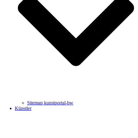
Uli Rothfuss
Harald Schwiers
Sitemap kunstportal-bw
Künstler
Buchtipps von Prof. Uli Rothfuss