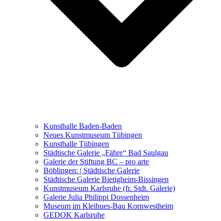
Ausstellungen 2021 – 2023
Malerei, Zeichnung, Fotografie
Skulptur und Installation
Musik, Literatur und andere
Kunstvermittler
Was seither geschah
Kunsthalle Baden-Baden
Kunstwettbewerbe, Ausschreibungen für Künstler
Neues Kunstmuseum Tübingen
Kunsthalle Tübingen
Städtische Galerie „Fähre“ Bad Saulgau
Galerie der Stiftung BC – pro arte
Böblingen: | Städtische Galerie
Städtische Galerie Bietigheim-Bissingen
Kunstmuseum Karlsruhe (fr. Stdt. Galerie)
Galerie Julia Philippi Dossenheim
Museum im Kleihues-Bau Kornwestheim
GEDOK Karlsruhe