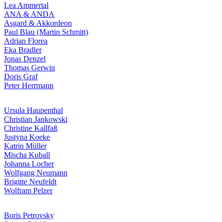
Lea Ammertal
ANA & ANDA
Asgard & Akkordeon
Paul Blau (Martin Schmitt)
Adrian Florea
Eka Bradler
Jonas Denzel
Thomas Gerwin
Doris Graf
Peter Herrmann
Ursula Haupenthal
Christian Jankowski
Uli Rothfuss
Christine Kallfaß
Justyna Koeke
Katrin Müller
Mischa Kuball
Johanna Locher
Wolfgang Neumann
Harald Schwiers
Brigitte Neufeldt
Wolfram Pelzer
Boris Petrovsky