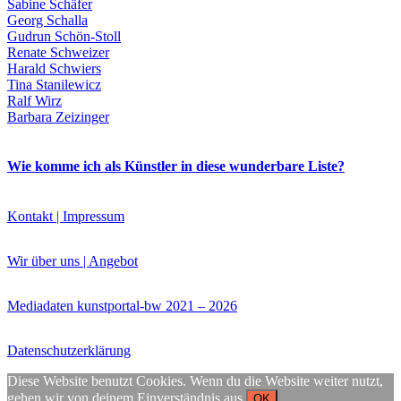
Sabine Schäfer
Georg Schalla
Gudrun Schön-Stoll
Renate Schweizer
Harald Schwiers
Tina Stanilewicz
Ralf Wirz
Buchtipps von Prof. Uli Rothfuss
Barbara Zeizinger
Wie komme ich als Künstler in diese wunderbare Liste?
Kontakt | Impressum
Wir über uns | Angebot
Buchbesprechungen von Harald Schwiers
Haralds Streifzüge
Mediadaten kunstportal-bw 2021 – 2026
Hörtipps von Harald Schwiers
Kunstausflüge mit Sigrid Balke
Datenschutzerklärung
Marc Peschke – Out of The Länd
Buchtipps von Uli Rothfuss
Diese Website benutzt Cookies. Wenn du die Website weiter nutzt,
Hausbesuche
gehen wir von deinem Einverständnis aus.
OK
Frederick D. Bunsen – Kunst