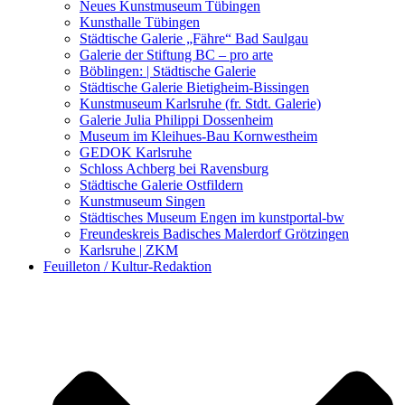
Kunstwettbewerbe, Ausschreibungen für Künstler
Neues Kunstmuseum Tübingen
Kunsthalle Tübingen
Städtische Galerie „Fähre“ Bad Saulgau
Galerie der Stiftung BC – pro arte
Böblingen: | Städtische Galerie
Städtische Galerie Bietigheim-Bissingen
Kunstmuseum Karlsruhe (fr. Stdt. Galerie)
Galerie Julia Philippi Dossenheim
Museum im Kleihues-Bau Kornwestheim
GEDOK Karlsruhe
Schloss Achberg bei Ravensburg
Städtische Galerie Ostfildern
Kunstmuseum Singen
Städtisches Museum Engen im kunstportal-bw
Freundeskreis Badisches Malerdorf Grötzingen
Karlsruhe | ZKM
Feuilleton / Kultur-Redaktion