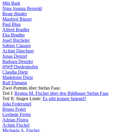
Min Bark
Nina Joanna Bergold
Beate Binder
Manfred Binzer
Paul Blau
Alfred Bradler
Eka Bradler
Josef Bücheler
Sabine Classen
Achim Däsch
ner
Jonas Denzel
Barbara Denzler
HWP Diedenhofen
Uli Rothfuss
Claudia Dietz
Madeleine Dietz
Ralf Ehmann
Zwei Porträts über Stefan Faas:
Teil I:
Regina M. Fischer über den Bildhauer Stefan Faas
Teil II: Jürgen Linde:
Es gibt keinen Spiegel?
Harald Schwiers
Julia Federspiel
Bruno Feger
Gerlinde Fertig
Adrian Florea
Achim Fischel
Michaela A. Fischer