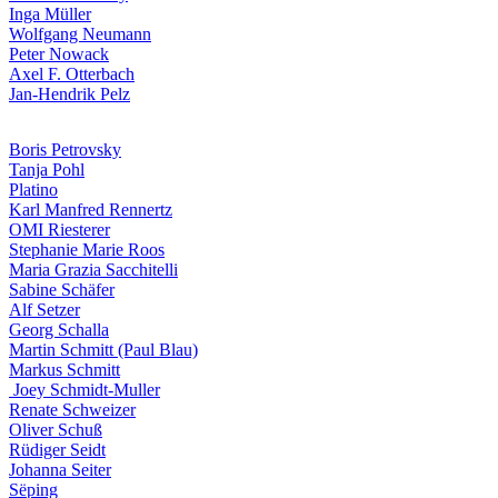
Inga Müller
Wolfgang Neumann
Peter Nowack
Axel F. Otterbach
Jan-Hendrik Pelz
Boris Petrovsky
Tanja Pohl
Platino
Karl Manfred Rennertz
OMI Riesterer
Stephanie Marie Roos
Maria Grazia Sacchitelli
Sabine Schäfer
Alf Setzer
Georg Schalla
Martin Schmitt (Paul Blau)
Markus Schmitt
Joey Schmidt-Muller
Renate Schweizer
Oliver Schuß
Rüdiger Seidt
Johanna Seiter
Sëping