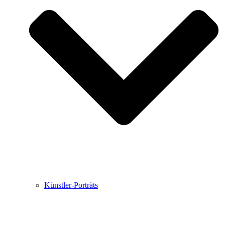
Buchbesprechungen von Harald Schwiers
Haralds Streifzüge
Hörtipps von Harald Schwiers
Kunstausflüge mit Sigrid Balke
Marc Peschke – Out of The Länd
Buchtipps von Uli Rothfuss
Hausbesuche
Frederick D. Bunsen – Kunst
Bildergeschichten von Jürgen Linde und Dietmar
Zankel
Kunsttheorie: Kunstführer und Flugschwein
Kunst geht weiter.
Künstler-Porträts