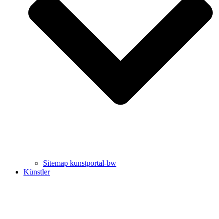
Uli Rothfuss
Harald Schwiers
Sitemap kunstportal-bw
Künstler
Buchtipps von Prof. Uli Rothfuss