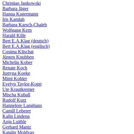
Christian Jankowski
Bildergeschichten von Jürgen Linde und Dietmar
Barbara Jäger
Zankel
Hanna Kagermann
Kunsttheorie: Kunstführer und Flugschwein
Iris Kamlah
Kunst geht weiter.
Barbara Karsch-Chaïeb
Wolfgang Kern
Harald Kille
Bert E.A.Klag (deutsch)
Bert E.A.Klag (englisch)
Cosima Klischat
Jürgen Knubben
Michelin Kober
Renate Koch
Justyna Koeke
Mimi Kohler
Evelyn Taylor-Kopp
Ute Krautkremer
Mischa Kuball
Rudolf Kurz
Hannelore Langhans
Camill Leberer
Kalin Lindena
Anja Luithle
Gerhard Mantz
Katalin Moldvay