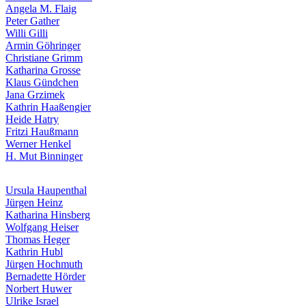
Angela M. Flaig
Peter Gather
Willi Gilli
Armin Göhringer
Christiane Grimm
Katharina Grosse
Klaus Gündchen
Buchtipps von Prof. Uli Rothfuss
Jana Grzimek
Kathrin Haaßengier
Heide Hatry
Fritzi Haußmann
Werner Henkel
H. Mut Binninger
Ursula Haupenthal
Jürgen Heinz
Katharina Hinsberg
Buchbesprechungen von Harald Schwiers
Wolfgang Heiser
Haralds Streifzüge
Thomas Heger
Hörtipps von Harald Schwiers
Kathrin Hubl
Kunstausflüge mit Sigrid Balke
Jürgen Hochmuth
Marc Peschke – Out of The Länd
Bernadette Hörder
Buchtipps von Uli Rothfuss
Norbert Huwer
Hausbesuche
Ulrike Israel
Frederick D. Bunsen – Kunst