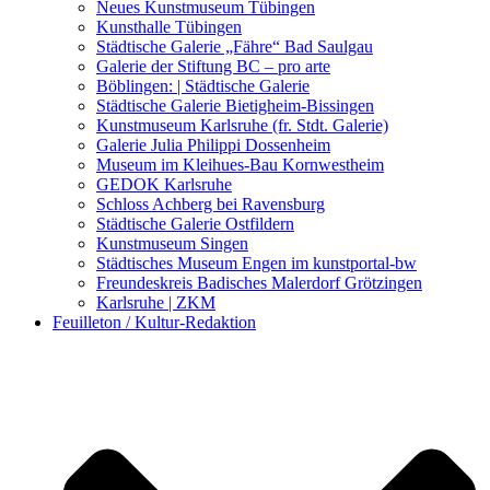
Kunstwettbewerbe, Ausschreibungen für Künstler
Neues Kunstmuseum Tübingen
Kunsthalle Tübingen
Städtische Galerie „Fähre“ Bad Saulgau
Galerie der Stiftung BC – pro arte
Böblingen: | Städtische Galerie
Städtische Galerie Bietigheim-Bissingen
Kunstmuseum Karlsruhe (fr. Stdt. Galerie)
Galerie Julia Philippi Dossenheim
Museum im Kleihues-Bau Kornwestheim
GEDOK Karlsruhe
Schloss Achberg bei Ravensburg
Städtische Galerie Ostfildern
Kunstmuseum Singen
Städtisches Museum Engen im kunstportal-bw
Freundeskreis Badisches Malerdorf Grötzingen
Karlsruhe | ZKM
Feuilleton / Kultur-Redaktion