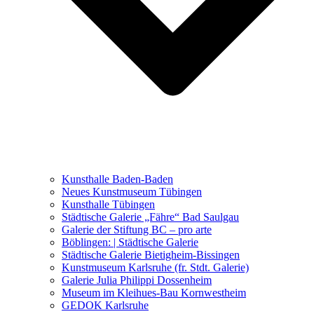
Ausstellungen 2021 – 2023
Malerei, Zeichnung, Fotografie
Skulptur und Installation
Musik, Literatur und andere
Kunstvermittler
Was seither geschah
Kunsthalle Baden-Baden
Kunstwettbewerbe, Ausschreibungen für Künstler
Neues Kunstmuseum Tübingen
Kunsthalle Tübingen
Städtische Galerie „Fähre“ Bad Saulgau
Galerie der Stiftung BC – pro arte
Böblingen: | Städtische Galerie
Städtische Galerie Bietigheim-Bissingen
Kunstmuseum Karlsruhe (fr. Stdt. Galerie)
Galerie Julia Philippi Dossenheim
Museum im Kleihues-Bau Kornwestheim
GEDOK Karlsruhe