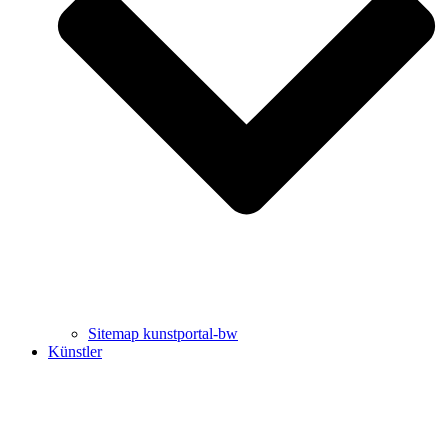
Uli Rothfuss
Harald Schwiers
Sitemap kunstportal-bw
Künstler
Buchtipps von Prof. Uli Rothfuss