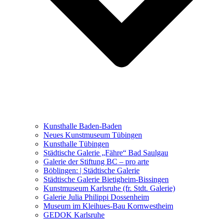
Ausstellungen 2021 – 2023
Malerei, Zeichnung, Fotografie
Skulptur und Installation
Musik, Literatur und andere
Kunstvermittler
Was seither geschah
Kunsthalle Baden-Baden
Kunstwettbewerbe, Ausschreibungen für Künstler
Neues Kunstmuseum Tübingen
Kunsthalle Tübingen
Städtische Galerie „Fähre“ Bad Saulgau
Galerie der Stiftung BC – pro arte
Böblingen: | Städtische Galerie
Städtische Galerie Bietigheim-Bissingen
Kunstmuseum Karlsruhe (fr. Stdt. Galerie)
Galerie Julia Philippi Dossenheim
Museum im Kleihues-Bau Kornwestheim
GEDOK Karlsruhe