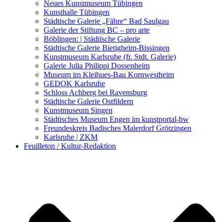
Kunstwettbewerbe, Ausschreibungen für Künstler
Neues Kunstmuseum Tübingen
Kunsthalle Tübingen
Städtische Galerie „Fähre“ Bad Saulgau
Galerie der Stiftung BC – pro arte
Böblingen: | Städtische Galerie
Städtische Galerie Bietigheim-Bissingen
Kunstmuseum Karlsruhe (fr. Stdt. Galerie)
Galerie Julia Philippi Dossenheim
Museum im Kleihues-Bau Kornwestheim
GEDOK Karlsruhe
Schloss Achberg bei Ravensburg
Städtische Galerie Ostfildern
Kunstmuseum Singen
Städtisches Museum Engen im kunstportal-bw
Freundeskreis Badisches Malerdorf Grötzingen
Karlsruhe | ZKM
Feuilleton / Kultur-Redaktion