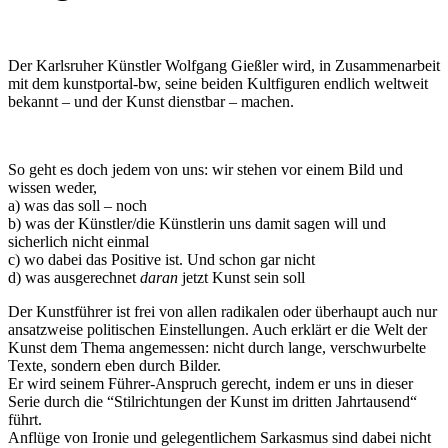
Der Karlsruher Künstler Wolfgang Gießler wird, in Zusammenarbeit
mit dem kunstportal-bw, seine beiden Kultfiguren endlich weltweit
bekannt – und der Kunst dienstbar – machen.
So geht es doch jedem von uns: wir stehen vor einem Bild und
wissen weder,
a) was das soll – noch
b) was der Künstler/die Künstlerin uns damit sagen will und
sicherlich nicht einmal
Uli Rothfuss
c) wo dabei das Positive ist. Und schon gar nicht
d) was ausgerechnet
daran
jetzt Kunst sein soll
Der Kunstführer ist frei von allen radikalen oder überhaupt auch nur
ansatzweise politischen Einstellungen. Auch erklärt er die Welt der
Kunst dem Thema angemessen: nicht durch lange, verschwurbelte
Harald Schwiers
Texte, sondern eben durch Bilder.
Er wird seinem Führer-Anspruch gerecht, indem er uns in dieser
Serie durch die “Stilrichtungen der Kunst im dritten Jahrtausend“
führt.
Anflüge von Ironie und gelegentlichem Sarkasmus sind dabei nicht