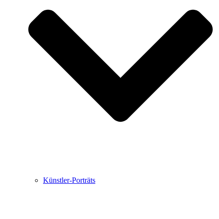
Buchbesprechungen von Harald Schwiers
Haralds Streifzüge
Hörtipps von Harald Schwiers
Kunstausflüge mit Sigrid Balke
Marc Peschke – Out of The Länd
Buchtipps von Uli Rothfuss
Hausbesuche
Frederick D. Bunsen – Kunst
Bildergeschichten von Jürgen Linde und Dietmar
Zankel
Kunsttheorie: Kunstführer und Flugschwein
Kunst geht weiter.
Künstler-Porträts