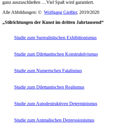
ganz auszuschließen …Viel Spaß wird garantiert.
Alle Abbildungen: ©
Wolfgang Gießler
, 2019/2020
„Stilrichtungen der Kunst im dritten Jahrtausend“
Buchtipps von Prof. Uli Rothfuss
Studie zum Surrealistischen Exhibitionismus
Studie zum Dilettantischen Konstruktivismus
Studie zum Numerischen Fatalismus
Studie zum Dilettantischen Realismus
Buchbesprechungen von Harald Schwiers
Haralds Streifzüge
Studie zum Autodestruktiven Determinismus
Hörtipps von Harald Schwiers
Kunstausflüge mit Sigrid Balke
Marc Peschke – Out of The Länd
Studie zum Animalischen Depressionismus
Buchtipps von Uli Rothfuss
Hausbesuche
Frederick D. Bunsen – Kunst