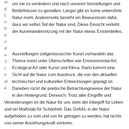
ai
um sie zu verändern und nach unseren Vorstellungen und
g:
Bedürfnissen zu gestalten. Längst gibt es keine unberührte
L
Natur mehr. Andererseits besteht ein Bewusstsein dafür,
e
dass wir selbst Teil der Natur sind. Diese Einsicht verleiht
b
der Auseinandersetzung mit der Natur etwas Existentielles.
e
n
d
Ausstellungen zeitgenössischer Kunst verhandeln das
e
Thema meist unter Überschriften wie Environmental Art,
S
Ecological Art oder Kunst und Klima. Darin kommt eine
c
Sicht auf die Natur zum Ausdruck, die von den aktuellen
h
al
technischen und kulturellen Entwicklungen geprägt ist.
e
Daneben rückt die poetische Betrachtungsweise der Natur
in den Hintergrund. Dennoch: Trotz aller Eingriffe und
Veränderungen ist die Natur für uns stets der Inbegriff für Leben
und ein Maßstab für Schönheit. Das Gefühl, in der Natur
aufgehoben zu sein und von ihr getragen zu werden, hat nichts
von seiner Anziehungskraft verloren.