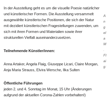
In der Ausstellung geht es um die visuelle Poesie natürlicher
und künstlerischer Formen. Die Ausstellung versammelt
A
ausgewählte künstlerische Positionen, die sich der Natur
n
mit dezidiert künstlerischen Fragestellungen zuwenden, um
g
sich mit ihren Formen und Materialien sowie ihrer
el
strukturellen Vielfalt auseinanderzusetzen.
a
M
.
Teilnehmende Künstler/innen:
Fl
ai
Anna Artaker, Angela Flaig, Giuseppe Licari, Claire Morgan,
g:
Anja Maria Strauss, Elvira Wersche, Ilka Sulten
Öffentliche Führungen
jeden 2. und 4. Sonntag im Monat, 15 Uhr (Änderungen
aufgrund der aktuellen Corona-Zahlen vorbehalten!)