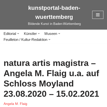
kunstportal-baden-
Zum
wuerttemberg
Inhalt
springen
Bildende Kunst in Baden-Württemberg
Editorial
Künstler
Museen
Feuilleton / Kultur-Redaktion
natura artis magistra –
Angela M. Flaig u.a. auf
Schloss Moyland
23.08.2020 – 15.02.2021
Angela M. Flaig