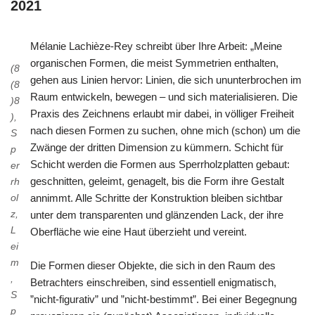
2021
Mélanie Lachièze-​Rey schreibt über Ihre Arbeit: „Meine
organischen Formen, die meist Symmetrien enthalten,
(8
gehen aus Linien hervor: Linien, die sich ununterbrochen im
(8
Raum entwickeln, bewegen – und sich materialisieren. Die
)8
Praxis des Zeichnens erlaubt mir dabei, in völliger Freiheit
),
nach diesen Formen zu suchen, ohne mich (schon) um die
S
Zwänge der dritten Dimension zu kümmern. Schicht für
p
Schicht werden die Formen aus Sperrholzplatten gebaut:
er
geschnitten, geleimt, genagelt, bis die Form ihre Gestalt
rh
ol
annimmt. Alle Schritte der Konstruktion bleiben sichtbar
z,
unter dem transparenten und glänzenden Lack, der ihre
L
Oberfläche wie eine Haut überzieht und vereint.
ei
m
Die Formen dieser Objekte, die sich in den Raum des
,
Betrachters einschreiben, sind essentiell enigmatisch,
S
”nicht-​figurativ” und ”nicht-​bestimmt”. Bei einer Begegnung
p