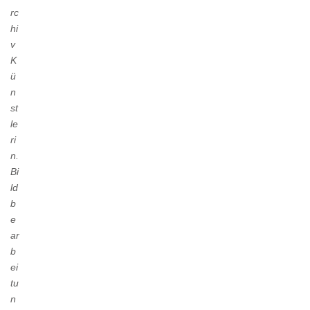
rc
hi
v
K
ü
n
st
le
ri
n.
Bi
ld
b
e
ar
b
ei
tu
n