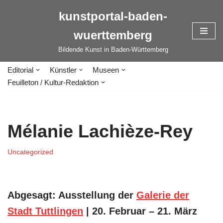
kunstportal-baden-
Zum
wuerttemberg
Inhalt
springen
Bildende Kunst in Baden-Württemberg
Editorial
Künstler
Museen
Feuilleton / Kultur-Redaktion
Mélanie Lachièze-Rey
Uncategorized
Abgesagt: Ausstellung der
Galerie der
Stadt Tuttlingen
| 20. Februar – 21. März