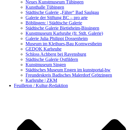
Kunstwettbewerbe, Ausschreibungen für Künstler
Neues Kunstmuseum Tübingen
Kunsthalle Tübingen
Städtische Galerie „Fähre“ Bad Saulgau
Galerie der Stiftung BC – pro arte
Böblingen: | Städtische Galerie
Städtische Galerie Bietigheim-Bissingen
Kunstmuseum Karlsruhe (fr. Stdt. Galerie)
Galerie Julia Philippi Dossenheim
Museum im Kleihues-Bau Kornwestheim
GEDOK Karlsruhe
Schloss Achberg bei Ravensburg
Städtische Galerie Ostfildern
Kunstmuseum Singen
Städtisches Museum Engen im kunstportal-bw
Freundeskreis Badisches Malerdorf Grötzingen
Karlsruhe | ZKM
Feuilleton / Kultur-Redaktion