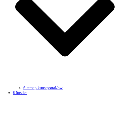
Uli Rothfuss
Harald Schwiers
Sitemap kunstportal-bw
Künstler
Buchtipps von Prof. Uli Rothfuss