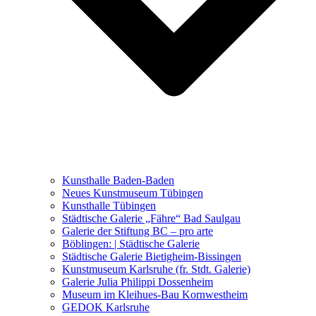
Ausstellungen 2021 – 2023
Malerei, Zeichnung, Fotografie
Skulptur und Installation
Musik, Literatur und andere
Kunstvermittler
Was seither geschah
Kunsthalle Baden-Baden
Kunstwettbewerbe, Ausschreibungen für Künstler
Neues Kunstmuseum Tübingen
Kunsthalle Tübingen
Städtische Galerie „Fähre“ Bad Saulgau
Galerie der Stiftung BC – pro arte
Böblingen: | Städtische Galerie
Städtische Galerie Bietigheim-Bissingen
Kunstmuseum Karlsruhe (fr. Stdt. Galerie)
Galerie Julia Philippi Dossenheim
Museum im Kleihues-Bau Kornwestheim
GEDOK Karlsruhe