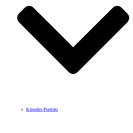
Buchbesprechungen von Harald Schwiers
Haralds Streifzüge
Hörtipps von Harald Schwiers
Kunstausflüge mit Sigrid Balke
Marc Peschke – Out of The Länd
Buchtipps von Uli Rothfuss
Hausbesuche
Frederick D. Bunsen – Kunst
Bildergeschichten von Jürgen Linde und Dietmar
Zankel
Kunsttheorie: Kunstführer und Flugschwein
Kunst geht weiter.
Künstler-Porträts