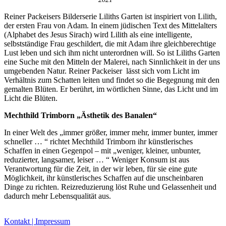
Reiner Packeisers Bilderserie Liliths Garten ist inspiriert von Lilith,
der ersten Frau von Adam. In einem jüdischen Text des Mittelalters
(Alphabet des Jesus Sirach) wird Lilith als eine intelligente,
selbstständige Frau geschildert, die mit Adam ihre gleichberechtige
Lust leben und sich ihm nicht unterordnen will. So ist Liliths Garten
Buchtipps von Prof. Uli Rothfuss
eine Suche mit den Mitteln der Malerei, nach Sinnlichkeit in der uns
umgebenden Natur. Reiner Packeiser lässt sich vom Licht im
Verhältnis zum Schatten leiten und findet so die Begegnung mit den
gemalten Blüten. Er berührt, im wörtlichen Sinne, das Licht und im
Licht die Blüten.
Mechthild Trimborn „Ästhetik des Banalen“
In einer Welt des „immer größer, immer mehr, immer bunter, immer
schneller … “ richtet Mechthild Trimborn ihr künstlerisches
Schaffen in einen Gegenpol – mit „weniger, kleiner, unbunter,
reduzierter, langsamer, leiser … “ Weniger Konsum ist aus
Buchbesprechungen von Harald Schwiers
Verantwortung für die Zeit, in der wir leben, für sie eine gute
Haralds Streifzüge
Möglichkeit, ihr künstlerisches Schaffen auf die unscheinbaren
Hörtipps von Harald Schwiers
Dinge zu richten. Reizreduzierung löst Ruhe und Gelassenheit und
Kunstausflüge mit Sigrid Balke
dadurch mehr Lebensqualität aus.
Marc Peschke – Out of The Länd
Buchtipps von Uli Rothfuss
Hausbesuche
Kontakt | Impressum
Frederick D. Bunsen – Kunst