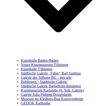
Ausstellungen 2021 – 2023
Malerei, Zeichnung, Fotografie
Skulptur und Installation
Musik, Literatur und andere
Kunstvermittler
Was seither geschah
Kunsthalle Baden-Baden
Kunstwettbewerbe, Ausschreibungen für Künstler
Neues Kunstmuseum Tübingen
Kunsthalle Tübingen
Städtische Galerie „Fähre“ Bad Saulgau
Galerie der Stiftung BC – pro arte
Böblingen: | Städtische Galerie
Städtische Galerie Bietigheim-Bissingen
Kunstmuseum Karlsruhe (fr. Stdt. Galerie)
Galerie Julia Philippi Dossenheim
Museum im Kleihues-Bau Kornwestheim
GEDOK Karlsruhe