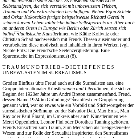
nur nachweislich seine Bücher. Es entstehen künstlerische
Selbstanalysen, die sich verstärkt mit unbewussten Trieben,
Träumen und Rauschzuständen beschäftigen. Neben Egon Schiele
und Oskar Kokoschka fertigte beispielsweise Richard Gerstl in
seinem kurzen Leben zahlreiche intime Selbstporträts an. Aber auch
an anderen Orten in Europa wie Berlin oder Zürich setzten sich
individualistische Künstler
innen wie Käthe Kollwitz oder
Christian Schad nachweislich mit Freuds Thesen auseinander und
verarbeiteten diese motivisch und inhaltlich in ihren Werken (vgl.
Nicole Fritz: Die Freud’sche Seelenzergliederung. Eine
Spurensuche im Expressionismus) (8).
T R A U M U N D T R I E B – D I E T I E F E N D E S
UNBEWUSSTEN IM SURREALISMUS
Großen Einfluss übte Freud auch auf die Surrealisten aus, eine
Gruppe internationaler Künstler
innen und Literat
innen, die sich zu
Beginn der 1920er Jahre um André Breton zusammenfand. Freud,
dessen Name 1924 im Gründungsmanifest der Gruppierung
genannt wird, war so etwas wie ein Vorbild und Stichwortgeber der
surrealistischen Strömung, zu der Salvador Dalí, Max Ernst, Man
Ray oder Paul Éluard, im Umkreis aber auch Künstlerinnen wie
Meret Oppenheim, Leonor Fini oder Dorothea Tanning gehörten.
Freuds Einsichten zum Traum, zum Menschen als triebgesteuertes
Wesen und zur Rolle der Sexualität inspirierten den Surrealismus