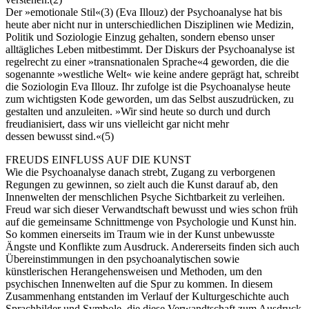
Der »emotionale Stil«(3) (Eva Illouz) der Psychoanalyse hat bis
heute aber nicht nur in unterschiedlichen Disziplinen wie Medizin,
Politik und Soziologie Einzug gehalten, sondern ebenso unser
alltägliches Leben mitbestimmt. Der Diskurs der Psychoanalyse ist
regelrecht zu einer »transnationalen Sprache«4 geworden, die die
sogenannte »westliche Welt« wie keine andere geprägt hat, schreibt
Buchtipps von Prof. Uli Rothfuss
die Soziologin Eva Illouz. Ihr zufolge ist die Psychoanalyse heute
zum wichtigsten Kode geworden, um das Selbst auszudrücken, zu
gestalten und anzuleiten. »Wir sind heute so durch und durch
freudianisiert, dass wir uns vielleicht gar nicht mehr
dessen bewusst sind.«(5)
FREUDS EINFLUSS AUF DIE KUNST
Wie die Psychoanalyse danach strebt, Zugang zu verborgenen
Regungen zu gewinnen, so zielt auch die Kunst darauf ab, den
Innenwelten der menschlichen Psyche Sichtbarkeit zu verleihen.
Freud war sich dieser Verwandtschaft bewusst und wies schon früh
auf die gemeinsame Schnittmenge von Psychologie und Kunst hin.
Buchbesprechungen von Harald Schwiers
So kommen einerseits im Traum wie in der Kunst unbewusste
Haralds Streifzüge
Ängste und Konflikte zum Ausdruck. Andererseits finden sich auch
Hörtipps von Harald Schwiers
Übereinstimmungen in den psychoanalytischen sowie
Kunstausflüge mit Sigrid Balke
künstlerischen Herangehensweisen und Methoden, um den
Marc Peschke – Out of The Länd
psychischen Innenwelten auf die Spur zu kommen. In diesem
Buchtipps von Uli Rothfuss
Zusammenhang entstanden im Verlauf der Kulturgeschichte auch
Hausbesuche
Sprachbilder und Symbole, die diese Verwandtschaft zum Ausdruck
Frederick D. Bunsen – Kunst