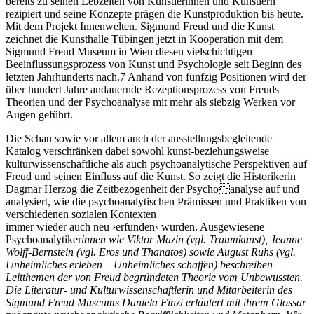
bereits zu seinen Lebzeiten von Künstlerinnen und Künstlern
rezipiert und seine Konzepte prägen die Kunstproduktion bis heute.
Mit dem Projekt Innenwelten. Sigmund Freud und die Kunst
zeichnet die Kunsthalle Tübingen jetzt in Kooperation mit dem
Sigmund Freud Museum in Wien diesen vielschichtigen
Beeinflussungsprozess von Kunst und Psychologie seit Beginn des
letzten Jahrhunderts nach.7 Anhand von fünfzig Positionen wird der
über hundert Jahre andauernde Rezeptionsprozess von Freuds
Theorien und der Psychoanalyse mit mehr als siebzig Werken vor
Augen geführt.
Die Schau sowie vor allem auch der ausstellungsbegleitende
Katalog verschränken dabei sowohl kunst-beziehungsweise
kulturwissenschaftliche als auch psychoanalytische Perspektiven auf
Freud und seinen Einfluss auf die Kunst. So zeigt die Historikerin
Dagmar Herzog die Zeitbezogenheit der Psychoanalyse auf und
analysiert, wie die psychoanalytischen Prämissen und Praktiken von
verschiedenen sozialen Kontexten
immer wieder auch neu ›erfunden‹ wurden. Ausgewiesene
Psychoanalytiker
innen wie Viktor Mazin (vgl. Traumkunst), Jeanne
Wolff-Bernstein (vgl. Eros und Thanatos) sowie August Ruhs (vgl.
Unheimliches erleben – Unheimliches schaffen) beschreiben
Leitthemen der von Freud begründeten Theorie vom Unbewussten.
Die Literatur- und Kulturwissenschaftlerin und Mitarbeiterin des
Sigmund Freud Museums Daniela Finzi erläutert mit ihrem Glossar