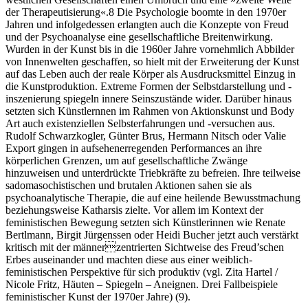
der Therapeutisierung«.8 Die Psychologie boomte in den 1970er
Jahren und infolgedessen erlangten auch die Konzepte von Freud
und der Psychoanalyse eine gesellschaftliche Breitenwirkung.
Wurden in der Kunst bis in die 1960er Jahre vornehmlich Abbilder
von Innenwelten geschaffen, so hielt mit der Erweiterung der Kunst
auf das Leben auch der reale Körper als Ausdrucksmittel Einzug in
die Kunstproduktion. Extreme Formen der Selbstdarstellung und -
inszenierung spiegeln innere Seinszustände wider. Darüber hinaus
setzten sich
Künstlernnen im Rahmen von Aktionskunst und Body
Art auch existenziellen Selbsterfahrungen und -versuchen aus.
Rudolf Schwarzkogler, Günter Brus, Hermann Nitsch oder Valie
Export gingen in aufsehenerregenden Performances an ihre
körperlichen Grenzen, um auf gesellschaftliche Zwänge
hinzuweisen und unterdrückte Triebkräfte zu befreien. Ihre teilweise
sadomasochistischen und brutalen Aktionen sahen sie als
psychoanalytische Therapie, die auf eine heilende Bewusstmachung
beziehungsweise Katharsis zielte. Vor allem im Kontext der
feministischen Bewegung setzten sich Künstlerinnen wie Renate
Bertlmann, Birgit Jürgenssen oder Heidi Bucher jetzt auch verstärkt
kritisch mit der männerzentrierten Sichtweise des Freud’schen
Erbes auseinander und machten diese aus einer weiblich-
feministischen Perspektive für sich produktiv (vgl. Zita Hartel /
Nicole Fritz, Häuten – Spiegeln – Aneignen. Drei Fallbeispiele
feministischer Kunst der 1970er Jahre) (9).