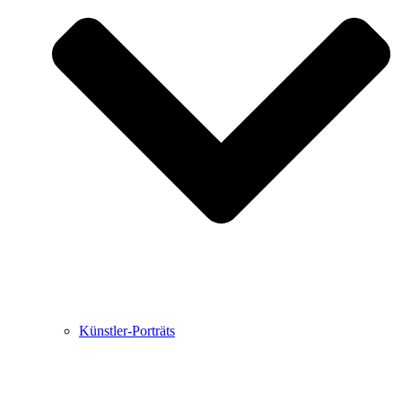
Buchbesprechungen von Harald Schwiers
Haralds Streifzüge
Hörtipps von Harald Schwiers
Kunstausflüge mit Sigrid Balke
Marc Peschke – Out of The Länd
Buchtipps von Uli Rothfuss
Hausbesuche
Frederick D. Bunsen – Kunst
Bildergeschichten von Jürgen Linde und Dietmar
Zankel
Kunsttheorie: Kunstführer und Flugschwein
Kunst geht weiter.
Künstler-Porträts