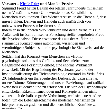
Vorwort –
Nicole Fritz
und Monika Pessler
Sigmund Freud hat zu Beginn des letzten Jahrhunderts mit seinem
neuen Verständnis vom »Unbewussten« das Selbstbild des
Menschen revolutioniert. Der Wiener Arzt stellte die These auf, dass
unser Fühlen, Denken und Handeln auch maßgeblich von
unbewussten Prozessen bestimmt sind.
Indem er so die inneren Wirklichkeiten und deren Verhältnis zur
Außenwelt ins Zentrum seiner Forschung stellte, begründete Freud
die Psychoanalyse. Diese erweiterte das aus der Aufklärung
stammende Konzept eines autonomen, wissenden und
›vernünftigen‹ Subjektes um die psychologische Sichtweise auf den
Menschen.
Seitdem hat das Konzept vom Menschen als »Homo
Uli Rothfuss
psychologicus«1, das das Gefühls- und Seelenleben zum
Gegenstand der Forschung erhebt, eine enorme Wirkmacht
entwickelt. Mit der Begründung der Psychoanalyse und der
Institutionalisierung der Tiefenpsychologie entstand im Verlauf des
20. Jahrhunderts ein therapeutischer Diskurs, der dazu anregte,
unsere Träume, Erinnerungen und unsere Beziehungen auf radikale
Harald Schwiers
Weise neu zu denken und zu erforschen. Die von der Psychoanalyse
entwickelten Erkenntnismethoden und Konzepte fanden nicht
zuletzt auch deshalb so große Verbreitung, weil sie neue Ansätze
boten, um die Lebensgeschichte des modernen Menschen zu
interpretieren, zu gestalten und die menschlichen Konflikte zu
verstehen.(2)