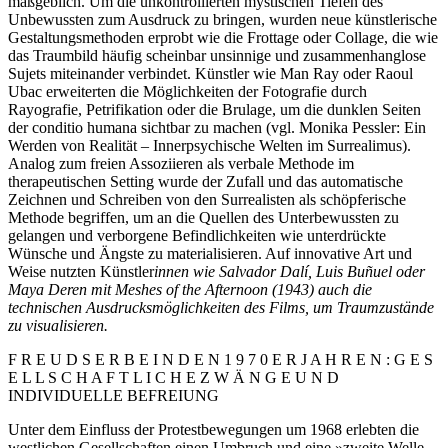
maßgeblich. Um die unkontrollierten mystischen Tiefen des
Unbewussten zum Ausdruck zu bringen, wurden neue künstlerische
Gestaltungsmethoden erprobt wie die Frottage oder Collage, die wie
das Traumbild häufig scheinbar unsinnige und zusammenhanglose
Sujets miteinander verbindet. Künstler wie Man Ray oder Raoul
Ubac erweiterten die Möglichkeiten der Fotografie durch
Rayografie, Petrifikation oder die Brulage, um die dunklen Seiten
der conditio humana sichtbar zu machen (vgl. Monika Pessler: Ein
Werden von Realität – Innerpsychische Welten im Surrealimus).
Analog zum freien Assoziieren als verbale Methode im
therapeutischen Setting wurde der Zufall und das automatische
Zeichnen und Schreiben von den Surrealisten als schöpferische
Methode begriffen, um an die Quellen des Unterbewussten zu
gelangen und verborgene Befindlichkeiten wie unterdrückte
Wünsche und Ängste zu materialisieren. Auf innovative Art und
Weise nutzten Künstler
innen wie Salvador Dalí, Luis Buñuel oder
Maya Deren mit Meshes of the Afternoon (1943) auch die
technischen Ausdrucksmöglichkeiten des Films, um Traumzustände
zu visualisieren.
F R E U D S E R B E I N D E N 1 9 7 0 E R J A H R E N : G E S
E L L S C H A F T L I C H E Z W Ä N G E U N D
INDIVIDUELLE BEFREIUNG
Unter dem Einfluss der Protestbewegungen um 1968 erlebten die
westlichen Gesellschaften einen Umbruch und eine »zweite Welle