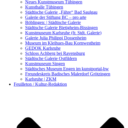
Kunstwettbewerbe, Ausschreibungen für Künstler
Neues Kunstmuseum Tübingen
Kunsthalle Tübingen
Städtische Galerie „Fähre“ Bad Saulgau
Galerie der Stiftung BC – pro arte
Böblingen: | Städtische Galerie
Städtische Galerie Bietigheim-Bissingen
Kunstmuseum Karlsruhe (fr. Stdt. Galerie)
Galerie Julia Philippi Dossenheim
Museum im Kleihues-Bau Kornwestheim
GEDOK Karlsruhe
Schloss Achberg bei Ravensburg
Städtische Galerie Ostfildern
Kunstmuseum Singen
Städtisches Museum Engen im kunstportal-bw
Freundeskreis Badisches Malerdorf Grötzingen
Karlsruhe | ZKM
Feuilleton / Kultur-Redaktion