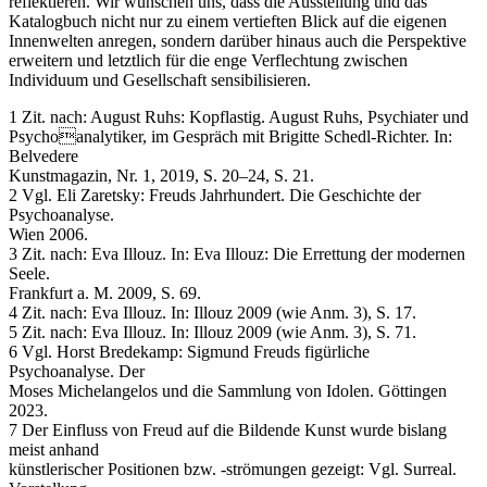
reflektieren. Wir wünschen uns, dass die Ausstellung und das
Katalogbuch nicht nur zu einem vertieften Blick auf die eigenen
Innenwelten anregen, sondern darüber hinaus auch die Perspektive
erweitern und letztlich für die enge Verflechtung zwischen
Individuum und Gesellschaft sensibilisieren.
1 Zit. nach: August Ruhs: Kopflastig. August Ruhs, Psychiater und
Psychoanalytiker, im Gespräch mit Brigitte Schedl-Richter. In:
Belvedere
Kunstmagazin, Nr. 1, 2019, S. 20–24, S. 21.
2 Vgl. Eli Zaretsky: Freuds Jahrhundert. Die Geschichte der
Psychoanalyse.
Wien 2006.
3 Zit. nach: Eva Illouz. In: Eva Illouz: Die Errettung der modernen
Seele.
Frankfurt a. M. 2009, S. 69.
4 Zit. nach: Eva Illouz. In: Illouz 2009 (wie Anm. 3), S. 17.
5 Zit. nach: Eva Illouz. In: Illouz 2009 (wie Anm. 3), S. 71.
6 Vgl. Horst Bredekamp: Sigmund Freuds figürliche
Psychoanalyse. Der
Moses Michelangelos und die Sammlung von Idolen. Göttingen
2023.
7 Der Einfluss von Freud auf die Bildende Kunst wurde bislang
meist anhand
künstlerischer Positionen bzw. -strömungen gezeigt: Vgl. Surreal.