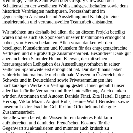
Kentridge, Markus Schinwald oder Gregory Crewdson den
Schattenseiten der westlichen Wohlstandsgesellschaften sowie dem
historisch Verdrängten nachspüren. Prozesshaft und im
gegenseitigen Austausch sind Ausstellung und Katalog in einer
inspirierenden und vertrauensvollen Teamarbeit entstanden.
Wir möchten uns deshalb bei allen, die an diesem Projekt beteiligt
waren und es auch als Sponsoren unserer Institutionen ermöglicht
haben, von Herzen bedanken. Allen voran danken wir den
beteiligten Künstlerinnen und Künstlern für das entgegengebrachte
Vertrauen und die großartige Zusammenarbeit. Besonderer Dank gilt
aber auch dem Sammler Helmut Klewan, der mit seinen
herausragenden Leihgaben das Ausstellungsvorhaben in seiner
zeitlichen Spannweite erst ermöglicht hat. Darüber hinaus haben
zahlreiche internationale und nationale Museen in Österreich, der
Schweiz und in Deutschland sowie Privatsammlungen ihre
hochkarätigen Werke zur Verfügung gestellt. Ihnen gebührt unser
aller Dank für ihr Vertrauen und Ihre Unterstützung. Auch danken
wir den Autorinnen und Autoren Daniela Finzi, Zita Hartel, Dagmar
Herzog, Viktor Mazin, August Ruhs, Jeanne Wolff-Bernstein sowie
unserem Lektor Joachim Geil für ihre Offenheit und die gute
Zusammenarbeit.
Sie alle waren bereit, ihr Wissen für ein breiteres Publikum
aufzubereiten und damit den Freud’schen Kosmos für die
Gegenwart zu aktualisieren und mitunter auch kritisch zu