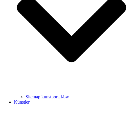
Uli Rothfuss
Harald Schwiers
Sitemap kunstportal-bw
Künstler
Buchtipps von Prof. Uli Rothfuss