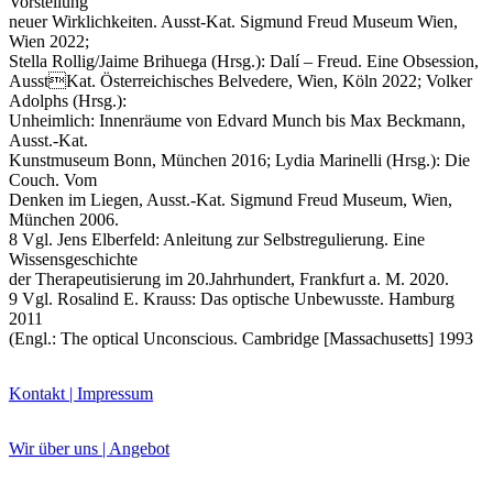
Vorstellung
neuer Wirklichkeiten. Ausst-Kat. Sigmund Freud Museum Wien,
Wien 2022;
Stella Rollig/Jaime Brihuega (Hrsg.): Dalí – Freud. Eine Obsession,
AusstKat. Österreichisches Belvedere, Wien, Köln 2022; Volker
Adolphs (Hrsg.):
Unheimlich: Innenräume von Edvard Munch bis Max Beckmann,
Ausst.-Kat.
Kunstmuseum Bonn, München 2016; Lydia Marinelli (Hrsg.): Die
Couch. Vom
Denken im Liegen, Ausst.-Kat. Sigmund Freud Museum, Wien,
München 2006.
8 Vgl. Jens Elberfeld: Anleitung zur Selbstregulierung. Eine
Wissensgeschichte
der Therapeutisierung im 20.Jahrhundert, Frankfurt a. M. 2020.
9 Vgl. Rosalind E. Krauss: Das optische Unbewusste. Hamburg
2011
(Engl.: The optical Unconscious. Cambridge [Massachusetts] 1993
Kontakt | Impressum
Wir über uns | Angebot