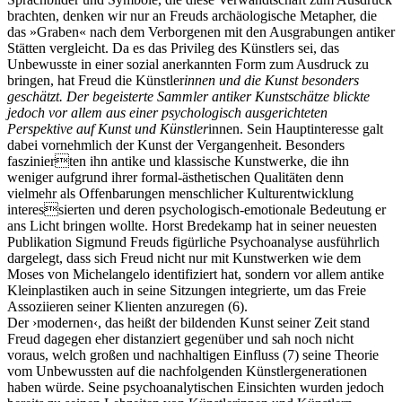
brachten, denken wir nur an Freuds archäologische Metapher, die
Bildergeschichten von Jürgen Linde und Dietmar
das »Graben« nach dem Verborgenen mit den Ausgrabungen antiker
Zankel
Stätten vergleicht. Da es das Privileg des Künstlers sei, das
Kunsttheorie: Kunstführer und Flugschwein
Unbewusste in einer sozial anerkannten Form zum Ausdruck zu
Kunst geht weiter.
bringen, hat Freud die Künstler
innen und die Kunst besonders
geschätzt. Der begeisterte Sammler antiker Kunstschätze blickte
jedoch vor allem aus einer psychologisch ausgerichteten
Perspektive auf Kunst und Künstler
innen. Sein Hauptinteresse galt
dabei vornehmlich der Kunst der Vergangenheit. Besonders
faszinierten ihn antike und klassische Kunstwerke, die ihn
weniger aufgrund ihrer formal-ästhetischen Qualitäten denn
vielmehr als Offenbarungen menschlicher Kulturentwicklung
interessierten und deren psychologisch-emotionale Bedeutung er
ans Licht bringen wollte. Horst Bredekamp hat in seiner neuesten
Publikation Sigmund Freuds figürliche Psychoanalyse ausführlich
dargelegt, dass sich Freud nicht nur mit Kunstwerken wie dem
Moses von Michelangelo identifiziert hat, sondern vor allem antike
Kleinplastiken auch in seine Sitzungen integrierte, um das Freie
Assoziieren seiner Klienten anzuregen (6).
Der ›modernen‹, das heißt der bildenden Kunst seiner Zeit stand
Freud dagegen eher distanziert gegenüber und sah noch nicht
voraus, welch großen und nachhaltigen Einfluss (7) seine Theorie
vom Unbewussten auf die nachfolgenden Künstlergenerationen
haben würde. Seine psychoanalytischen Einsichten wurden jedoch