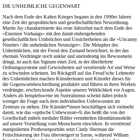
DIE UNHEIMLICHE GEGENWART
Nach dem Ende des Kalten Krieges begann in den 1990er Jahren
eine Zeit der geopolitischen und gesellschaftlichen Neuordnung.
Martin Jay charakterisierte das erste Jahrzehnt nach dem Ende des
»Eisernen Vorhangs« mit den damit einhergehenden
gesellschaftlichen Umbrüchen und Unsicherheiten als die »Uncanny
Nineties / die unheimlichen Neunziger«. Die Metapher des
Unheimlichen, mit der Freud den Zustand bezeichnet, in der das
ehemals Verdrängte noch unklar und uneindeutig ins Bewusstsein
dringt, ist auch das Signum einer Zeit, in der überlieferte
Ordnungssysteme und Gewissheiten auf verstörende Art und Weise
zu schwinden scheinen. Im Rückgriff auf das Freud’sche Leitmotiv
des Unheimlichen machen Künstlerinnen und Künstler dieses für
die Gegenwartsbeschreibung produktiv und führen in ihren Werken
verdrängte, erschreckende Aspekte unserer Wirklichkeit vor Augen.
Anders als beispielsweise im Surrealismus scheint dabei jedoch
weniger die Frage nach dem individuellen Unbewussten im
Zentrum zu stehen. Die Künstler*innen beschäftigen sich vielmehr
damit, wie das »optische Unbewusste«9, das heißt die von der
Gesellschaft mittels medialer Bilder vermittelten Identitätsmodelle
auf unsere Vorstellung vom Menschsein einwirken. In verstörend
manipulierten Prothesenporträts setzt Cindy Sherman die
Fetischisierung der Frau übersteigert in Szene, während William