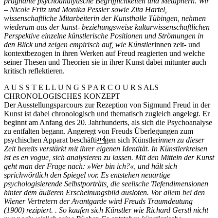
prägnante psychoanalytische Begrifflichkeiten und Metaphern. Wir
– Nicole Fritz und Monika Pessler sowie Zita Hartel,
wissenschaftliche Mitarbeiterin der Kunsthalle Tübingen, nehmen
wiederum aus der kunst- beziehungsweise kulturwissenschaftlichen
Perspektive einzelne künstlerische Positionen und Strömungen in
den Blick und zeigen empirisch auf, wie Künstler
innen zeit- und
kontextbezogen in ihren Werken auf Freud reagierten und welche
seiner Thesen und Theorien sie in ihrer Kunst dabei mitunter auch
kritisch reflektieren.
A U S S T E L L U N G S P A R C O U R S ALS
CHRONOLOGISCHES KONZEPT
Der Ausstellungsparcours zur Rezeption von Sigmund Freud in der
Kunst ist dabei chronologisch und thematisch zugleich angelegt. Er
beginnt am Anfang des 20. Jahrhunderts, als sich die Psychoanalyse
zu entfalten begann. Angeregt von Freuds Überlegungen zum
psychischen Apparat beschäftigen sich Künstler
innen zu dieser
Zeit bereits verstärkt mit ihrer eigenen Identität. In Künstlerkreisen
ist es en vogue, sich analysieren zu lassen. Mit den Mitteln der Kunst
geht man der Frage nach: »Wer bin ich?«, und hält sich
sprichwörtlich den Spiegel vor. Es entstehen neuartige
psychologisierende Selbstporträts, die seelische Tiefendimensionen
hinter dem äußeren Erscheinungsbild ausloten. Vor allem bei den
Wiener Vertretern der Avantgarde wird Freuds Traumdeutung
(1900) rezipiert. . So kaufen sich Künstler wie Richard Gerstl nicht