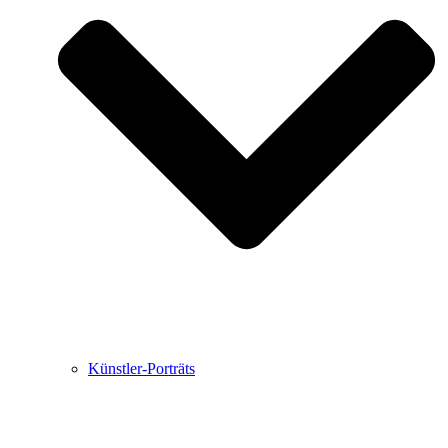
Buchbesprechungen von Harald Schwiers
Haralds Streifzüge
Hörtipps von Harald Schwiers
Kunstausflüge mit Sigrid Balke
Marc Peschke – Out of The Länd
Buchtipps von Uli Rothfuss
Hausbesuche
Frederick D. Bunsen – Kunst
Bildergeschichten von Jürgen Linde und Dietmar
Zankel
Kunsttheorie: Kunstführer und Flugschwein
Kunst geht weiter.
Künstler-Porträts