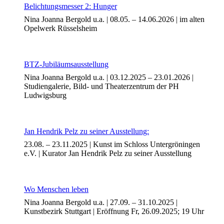
Belichtungsmesser 2: Hunger
Nina Joanna Bergold u.a. | 08.05. – 14.06.2026 | im alten
Opelwerk Rüsselsheim
Buchtipps von Prof. Uli Rothfuss
BTZ-Jubiläumsausstellung
Nina Joanna Bergold u.a. | 03.12.2025 – 23.01.2026 |
Studiengalerie, Bild- und Theaterzentrum der PH
Ludwigsburg
Jan Hendrik Pelz zu seiner Ausstellung:
23.08. – 23.11.2025 | Kunst im Schloss Untergröningen
e.V. | Kurator Jan Hendrik Pelz zu seiner Ausstellung
Buchbesprechungen von Harald Schwiers
Haralds Streifzüge
Hörtipps von Harald Schwiers
Kunstausflüge mit Sigrid Balke
Wo Menschen leben
Marc Peschke – Out of The Länd
Nina Joanna Bergold u.a. | 27.09. – 31.10.2025 |
Buchtipps von Uli Rothfuss
Kunstbezirk Stuttgart | Eröffnung Fr, 26.09.2025; 19 Uhr
Hausbesuche
Frederick D. Bunsen – Kunst