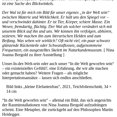
ist eine Sache des Blickwinkels.
Der Wal ist für mich ein Bild für unser eigenes „in der Welt sein“
zwischen Materie und Wirklichkeit. Er hält uns den Spiegel vor –
und verschwindet dahinter. Er ist Tier, Körper, schiere Masse. Ein
Wesen, fremdartig, flüchtig. Der Wal als solcher verändert sich mit
unserem Blick auf ihn und uns. Wir können ihn verfolgen, abhören,
sezieren. Wir machen ihn zum literarischen Helden und zum
Beifang. Was sehen wir wirklich? Oft nicht viel, ein paar schwarz
glänzende Rückenteile oder Schwanzflossen, aufgenommene
Frequenzen, ein ausgestelltes Skelett im Naturkundemuseum.
[ Nina
Joanna Bergold zu ihrer Ausstellung ]
Unser-In-der-Welt-sein oder auch unser “In die Welt geworfen sein“
– ein existenzielles Gefühl?, eine Erfahrung, die wir alle machen
oder gemacht haben? Weitere Fragen – als mögliche
Interpretationsansätze – lassen sich endlos anschließen.
Bild links „kleine Elefantenfrau“, 2021, Teichfolienschnitt, 34 ×
14 cm
“In die Welt geworfen sein“ – allemal ein Bild, das sich angesichts
der Rauminstallationen von Nina Joanna Bergold aufzudrängen
scheint. Eine Metapher, die zurückgeht auf den Philosophen Martin
Heidegger.