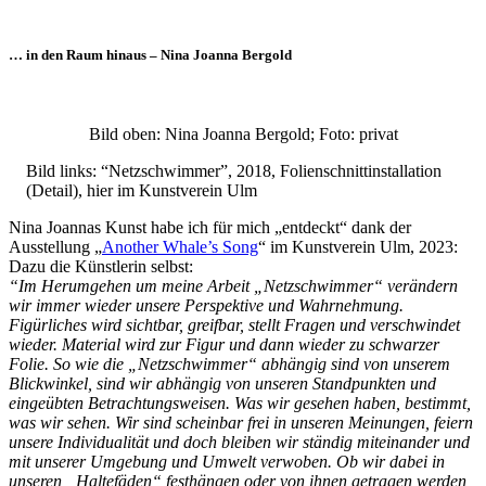
Bildergeschichten von Jürgen Linde und Dietmar
Zankel
… in den Raum hinaus – Nina Joanna Bergold
Kunsttheorie: Kunstführer und Flugschwein
Kunst geht weiter.
Bild oben: Nina Joanna Bergold; Foto: privat
Bild links: “Netzschwimmer”, 2018, Folienschnittinstallation
(Detail), hier im Kunstverein Ulm
Nina Joannas Kunst habe ich für mich „entdeckt“ dank der
Ausstellung „
Another Whale’s Song
“ im Kunstverein Ulm, 2023:
Dazu die Künstlerin selbst:
“Im Herumgehen um meine Arbeit „Netzschwimmer“ verändern
wir immer wieder unsere Perspektive und Wahrnehmung.
Figürliches wird sichtbar, greifbar, stellt Fragen und verschwindet
wieder. Material wird zur Figur und dann wieder zu schwarzer
Folie. So wie die „Netzschwimmer“ abhängig sind von unserem
Blickwinkel, sind wir abhängig von unseren Standpunkten und
eingeübten Betrachtungsweisen. Was wir gesehen haben, bestimmt,
was wir sehen. Wir sind scheinbar frei in unseren Meinungen, feiern
unsere Individualität und doch bleiben wir ständig miteinander und
mit unserer Umgebung und Umwelt verwoben. Ob wir dabei in
unseren „Haltefäden“ festhängen oder von ihnen getragen werden,