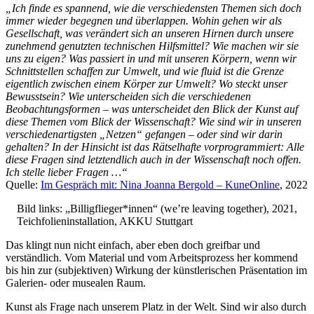
„Ich finde es spannend, wie die verschiedensten Themen sich doch
immer wieder begegnen und überlappen. Wohin gehen wir als
Gesellschaft, was verändert sich an unseren Hirnen durch unsere
zunehmend genutzten technischen Hilfsmittel? Wie machen wir sie
uns zu eigen? Was passiert in und mit unseren Körpern, wenn wir
Schnittstellen schaffen zur Umwelt, und wie fluid ist die Grenze
eigentlich zwischen einem Körper zur Umwelt? Wo steckt unser
Bewusstsein? Wie unterscheiden sich die verschiedenen
Beobachtungsformen – was unterscheidet den Blick der Kunst auf
diese Themen vom Blick der Wissenschaft? Wie sind wir in unseren
verschiedenartigsten „Netzen“ gefangen – oder sind wir darin
gehalten? In der Hinsicht ist das Rätselhafte vorprogrammiert: Alle
diese Fragen sind letztendlich auch in der Wissenschaft noch offen.
Ich stelle lieber Fragen …“
Quelle:
Im Gespräch mit: Nina Joanna Bergold – KuneOnline
, 2022
Bild links: „Billigflieger*innen“ (we’re leaving together), 2021,
Teichfolieninstallation, AKKU Stuttgart
Das klingt nun nicht einfach, aber eben doch greifbar und
verständlich. Vom Material und vom Arbeitsprozess her kommend
bis hin zur (subjektiven) Wirkung der künstlerischen Präsentation im
Galerien- oder musealen Raum.
Kunst als Frage nach unserem Platz in der Welt. Sind wir also durch