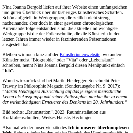
Nina Joanna Bergold liefert auf ihrer Website einen umfangreichen
und guten Überblick über ihr bisheriges künstlerisches Schaffen.
Schön aufgeteilt in Werkgruppen, die zeitlich nicht streng
nacheinander, aber doch in einer gewissen chronologischen
Aufeinanderfolge entstanden sind: die aktuelle und wichtigste
Werkgruppe ist die der Folienschnitte, die die Künstlerin in den
letzten Jahren immer wieder in faszinierenden Präsentationen
ausgestellt hat.
Bleiben wir noch kurz auf der
Künstlerinnenwebsite
: wo andere
Künstler meist “Biographie“ oder “Vita“ oder „Lebenslauf“
schreiben, nennt Nina Joanna Bergold diesen Menüpunkt einfach
“
Ich
“.
Womit wir zurück sind bei Martin Heidegger. So schreibt Peter
Trawny im Philosophie Magazin (Sonderausgabe Nr. 9, 2017):
“
Martin Heideggers Ausrichtung auf das je eigene menschliche
Leben als Ausgangspunkt seiner Philosophie, machte ihn zu einem
der wirkmächtigsten Erneuerer des Denkens im 20. Jahrhundert.“
Bild rechts: „Raumstation“, 2023, Rauminstallation aus
Korkfolienschnitten, Weißes Häusle, Hechingen
Also mal wieder unser vielzitiertes
Ich in unserer überkomplexen
Welt
. Schon wieder landen wir im Bereich der Überkomplexität, in