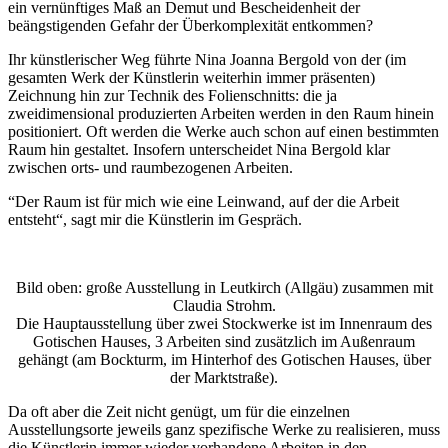
ein vernünftiges Maß an Demut und Bescheidenheit der
beängstigenden Gefahr der Überkomplexität entkommen?
Ihr künstlerischer Weg führte Nina Joanna Bergold von der (im
gesamten Werk der Künstlerin weiterhin immer präsenten)
Zeichnung hin zur Technik des Folienschnitts: die ja
zweidimensional produzierten Arbeiten werden in den Raum hinein
positioniert. Oft werden die Werke auch schon auf einen bestimmten
Raum hin gestaltet. Insofern unterscheidet Nina Bergold klar
zwischen orts- und raumbezogenen Arbeiten.
“Der Raum ist für mich wie eine Leinwand, auf der die Arbeit
entsteht“, sagt mir die Künstlerin im Gespräch.
Bild oben: große Ausstellung in
Leutkirch (Allgäu) zusammen mit
Claudia Strohm.
Die Hauptausstellung über zwei Stockwerke ist im Innenraum des
Gotischen Hauses, 3 Arbeiten sind zusätzlich im Außenraum
gehängt (am Bockturm, im Hinterhof des Gotischen Hauses, über
der Marktstraße).
Da oft aber die Zeit nicht genügt, um für die einzelnen
Ausstellungsorte jeweils ganz spezifische Werke zu realisieren, muss
die Künstlerin immer wieder vorhandene Arbeiten in den