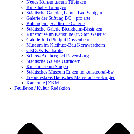
Kunstwettbewerbe, Ausschreibungen für Künstler
Neues Kunstmuseum Tübingen
Kunsthalle Tübingen
Städtische Galerie „Fähre“ Bad Saulgau
Galerie der Stiftung BC – pro arte
Böblingen: | Städtische Galerie
Städtische Galerie Bietigheim-Bissingen
Kunstmuseum Karlsruhe (fr. Stdt. Galerie)
Galerie Julia Philippi Dossenheim
Museum im Kleihues-Bau Kornwestheim
GEDOK Karlsruhe
Schloss Achberg bei Ravensburg
Städtische Galerie Ostfildern
Kunstmuseum Singen
Städtisches Museum Engen im kunstportal-bw
Freundeskreis Badisches Malerdorf Grötzingen
Karlsruhe | ZKM
Feuilleton / Kultur-Redaktion