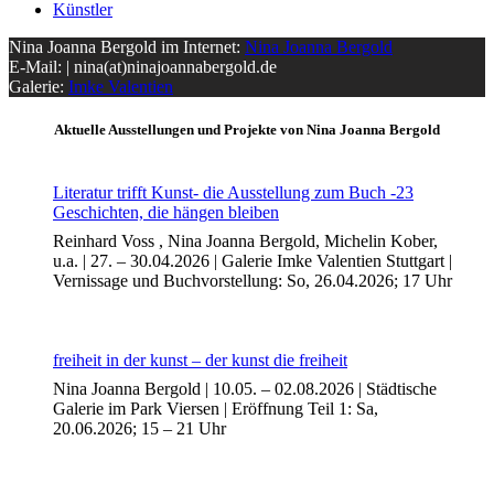
Künstler
Nina Joanna Bergold im Internet:
Nina Joanna Bergold
E-Mail: | nina(at)ninajoannabergold.de
Galerie:
Imke Valentien
Aktuelle Ausstellungen und Projekte von Nina Joanna Bergold
Literatur trifft Kunst- die Ausstellung zum Buch -23
Geschichten, die hängen bleiben
Reinhard Voss , Nina Joanna Bergold, Michelin Kober,
u.a. | 27. – 30.04.2026 | Galerie Imke Valentien Stuttgart |
Uli Rothfuss
Vernissage und Buchvorstellung: So, 26.04.2026; 17 Uhr
freiheit in der kunst – der kunst die freiheit
Harald Schwiers
Nina Joanna Bergold | 10.05. – 02.08.2026 | Städtische
Galerie im Park Viersen | Eröffnung Teil 1: Sa,
20.06.2026; 15 – 21 Uhr