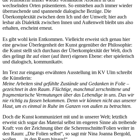
wechselnden Orten präsentieren. So entstehen auch immer wieder
überraschende und spannende dialogische Bezüge. Die
Überkomplexität zwischen dem Ich und der Umwelt; hier auch
lesbar als Dialektik zwischen Innen und Außenwelt bleibt uns also
erhalten, erscheint erneut.
Es gibt wohl kein Entkommen. Vielleicht erweist sich genau hier
eine gewisse Überlegenheit der Kunst gegenüber der Philosophie:
die Kunst stellt sich durchaus der Überkomplexität der Welt, doch
dies gelingt ihr auf einer (auf ihrer) eigenen Ebene: eher spielerisch
und dialogisch, kommunikativ.
Im Text zur eingangs erwähnten Ausstellung im KV Ulm schreibt
die Künstlerin:
Meine Arbeiten sind gefühlte Zustände und Gedanken in Folie –
gezeichnet in den Raum. Flüchtige, manchmal zerschnittene und
fragmentarische Vermutungen über das Lebendige in uns. Das wir
nie richtig zu fassen bekommen. Denn wir können nicht aus unserer
Haut, um es einmal in Ruhe im Ganzen von außen zu betrachten.
Doch die Kunst kommuniziert mit und in unserer Welt; letztlich
erweist sich sogar das Material selbst im engeren Sinne als treibende
Kraft: von der Zeichnung über die Scherenschnitte/Folien weiter in
den Raum: „Die Folien selbst“, so sagt mir Nina Joanna Bergold,
wollen „…in den Raum hinaus!“