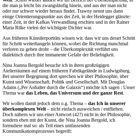
die man ja leicht bis zwangsläufig hinein, und aus der man nicht
oder nur schwer wieder heraus findet. Trawny nennt uns dann
einige Orientierungspunkte aus der Zeit, in der Heidegger glänzte:
einer Zeit, in der Kafkas Verwandlung erschien und in der Rainer
Maria Rilke vielen der wichtigste Dichter war.
Aus früheren Künstlerporträts wissen wir, dass wir uns derart Schritt
für Schritt weiterhangeln können, wobei die Richtung manchmal
verloren zu gehen droht – die Überkomplexität verführt uns
dialektisch durch ihre immanente Gefahr der Beliebigkeit.
Nina Joanna Bergold besuche ich in ihren großzügigen
Atelierräumen auf einem früheren Fabrikgelände in Ludwigsburg.
Bei unserer Begegnung dort sprechen wir über Philosophie, über
Kunst und Wissenschaft, Politik und Gesellschaft. Mit Douglas
Adams („Per Anhalter durch die Galaxis“) möchte ich sagen : Unser
Thema war
das Leben, das Universum und der ganze Rest
.
Wir wollen damit jedoch dem o.g. Thema –
das
Ich in unserer
überkomplexen Welt
–
nicht einfach ausweichen / entfliehen.
Doch nähern wir uns einer Antwort (42?) nicht in der Philosophie,
sondern eben mit der Kunst, die Nina Joanna Bergold, ich
formuliere mal so: als Teil eines umfassenden
Kommunikationsprozesses begreift: