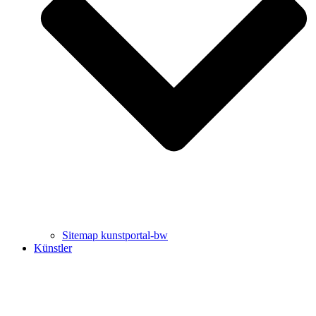
Uli Rothfuss
Harald Schwiers
Sitemap kunstportal-bw
Künstler
Buchtipps von Prof. Uli Rothfuss