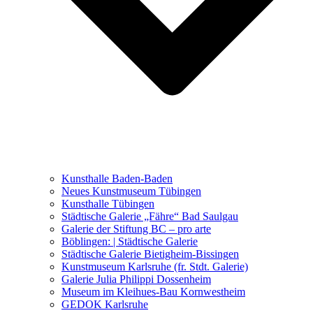
Ausstellungen 2021 – 2023
Malerei, Zeichnung, Fotografie
Skulptur und Installation
Musik, Literatur und andere
Kunstvermittler
Was seither geschah
Kunsthalle Baden-Baden
Kunstwettbewerbe, Ausschreibungen für Künstler
Neues Kunstmuseum Tübingen
Kunsthalle Tübingen
Städtische Galerie „Fähre“ Bad Saulgau
Galerie der Stiftung BC – pro arte
Böblingen: | Städtische Galerie
Städtische Galerie Bietigheim-Bissingen
Kunstmuseum Karlsruhe (fr. Stdt. Galerie)
Galerie Julia Philippi Dossenheim
Museum im Kleihues-Bau Kornwestheim
GEDOK Karlsruhe