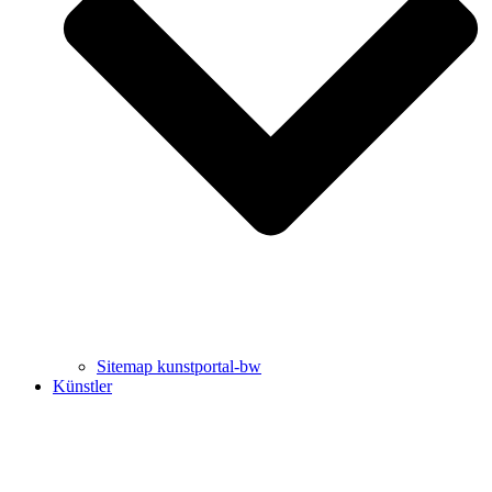
Uli Rothfuss
Harald Schwiers
Sitemap kunstportal-bw
Künstler
Buchtipps von Prof. Uli Rothfuss