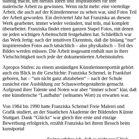
ständig macht, um hieraus Ideen und Inspirationen für ihre
malerische Arbeit zu gewinnen. Wenn nicht mehr: eine vierteilige
Arbeit, die auch auf der Künstlermesse zu sehen war, sind Fotos Teil
der Arbeit geworden. Ein dreiviertel Jahr hat Franziska an diesem
Werk gearbeitet, immer wieder verändert, mal teils, mal komplett
überarbeitet. Franziska findet einen ganzen Stapel Fotos, mit denen
sie jeden wichtigen Arbeitsschritt festgehalten hat. Schließlich war
das Werk fertig: nach der intuitiven Ekenntnis, daß die bislang “nur“
inspirierenden Fotos auch tatsächlich – also physikalisch – Teil des
Bildes werden müssen. Die Arbeit insgesamt enthält nun in ihrer
Vielschichtigkeit noch jede der dokumentierten Arbeistsstufen.
Apropos Stufen: zu einem anständigen Künstlerinnenporträt gehört
auch ein Blick in die Geschichte: Franziska Schemel, in Frankfurt
geboren, hat – “um nicht ganz abzuheben“ – nach der Schule
zunächst eine Ausbildung zur Schauwerbegestalterin gemacht.
Aufgrund ihrer Talente und Noten war aber “immer schon“ klar, daß
eine künstlerische “Laufbahn“ (seltsames Wort) zu erwarten war.
Von 1984 bis 1990 hatte Franziska Schemel Freie Malerei und
Grafik studiert, an der Staatlichen Akademie der Bildenden Künste
Stuttgart. Dank “Glücks“ war gleich ihre erste und einzige
Bewerbung erfolgreich, erzählt Franziska bei ihrem Besuch beim
kunstportal