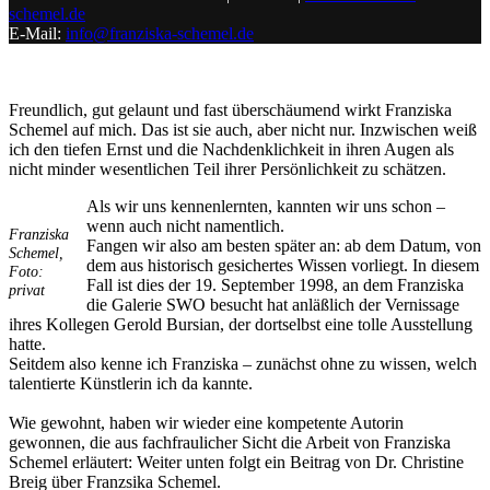
schemel.de
E-Mail:
info@franziska-schemel.de
Freundlich, gut gelaunt und fast überschäumend wirkt Franziska
Schemel auf mich. Das ist sie auch, aber nicht nur. Inzwischen weiß
ich den tiefen Ernst und die Nachdenklichkeit in ihren Augen als
nicht minder wesentlichen Teil ihrer Persönlichkeit zu schätzen.
Als wir uns kennenlernten, kannten wir uns schon –
wenn auch nicht namentlich.
Franziska
Fangen wir also am besten später an: ab dem Datum, von
Schemel,
Uli Rothfuss
dem aus historisch gesichertes Wissen vorliegt. In diesem
Foto:
Fall ist dies der 19. September 1998, an dem Franziska
privat
die Galerie SWO besucht hat anläßlich der Vernissage
ihres Kollegen Gerold Bursian, der dortselbst eine tolle Ausstellung
hatte.
Seitdem also kenne ich Franziska – zunächst ohne zu wissen, welch
talentierte Künstlerin ich da kannte.
Harald Schwiers
Wie gewohnt, haben wir wieder eine kompetente Autorin
gewonnen, die aus fachfraulicher Sicht die Arbeit von Franziska
Schemel erläutert: Weiter unten folgt ein Beitrag von Dr. Christine
Breig über Franzsika Schemel.