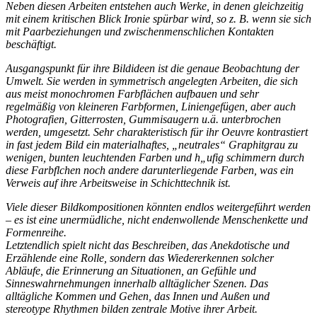
Neben diesen Arbeiten entstehen auch Werke, in denen gleichzeitig
mit einem kritischen Blick Ironie spürbar wird, so z. B. wenn sie sich
mit Paarbeziehungen und zwischenmenschlichen Kontakten
beschäftigt.
Ausgangspunkt für ihre Bildideen ist die genaue Beobachtung der
Umwelt. Sie werden in symmetrisch angelegten Arbeiten, die sich
aus meist monochromen Farbflächen aufbauen und sehr
regelmäßig von kleineren Farbformen, Liniengefügen, aber auch
Photografien, Gitterrosten, Gummisaugern u.ä. unterbrochen
werden, umgesetzt. Sehr charakteristisch für ihr Oeuvre kontrastiert
in fast jedem Bild ein materialhaftes, „neutrales“ Graphitgrau zu
wenigen, bunten leuchtenden Farben und h„ufig schimmern durch
diese Farbflchen noch andere darunterliegende Farben, was ein
Verweis auf ihre Arbeitsweise in Schichttechnik ist.
Viele dieser Bildkompositionen könnten endlos weitergeführt werden
– es ist eine unermüdliche, nicht endenwollende Menschenkette und
Formenreihe.
Letztendlich spielt nicht das Beschreiben, das Anekdotische und
Erzählende eine Rolle, sondern das Wiedererkennen solcher
Abläufe, die Erinnerung an Situationen, an Gefühle und
Sinneswahrnehmungen innerhalb alltäglicher Szenen. Das
alltägliche Kommen und Gehen, das Innen und Außen und
stereotype Rhythmen bilden zentrale Motive ihrer Arbeit.