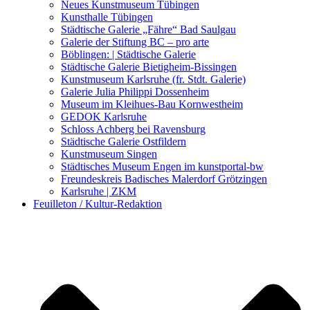
Kunstwettbewerbe, Ausschreibungen für Künstler
Neues Kunstmuseum Tübingen
Kunsthalle Tübingen
Städtische Galerie „Fähre“ Bad Saulgau
Galerie der Stiftung BC – pro arte
Böblingen: | Städtische Galerie
Städtische Galerie Bietigheim-Bissingen
Kunstmuseum Karlsruhe (fr. Stdt. Galerie)
Galerie Julia Philippi Dossenheim
Museum im Kleihues-Bau Kornwestheim
GEDOK Karlsruhe
Schloss Achberg bei Ravensburg
Städtische Galerie Ostfildern
Kunstmuseum Singen
Städtisches Museum Engen im kunstportal-bw
Freundeskreis Badisches Malerdorf Grötzingen
Karlsruhe | ZKM
Feuilleton / Kultur-Redaktion