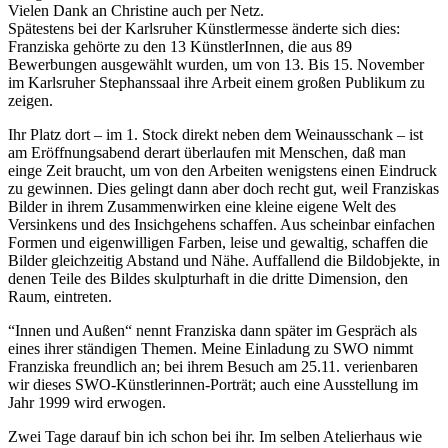
Vielen Dank an Christine auch per Netz.
Spätestens bei der Karlsruher Künstlermesse änderte sich dies:
Franziska gehörte zu den 13 KünstlerInnen, die aus 89
Bewerbungen ausgewählt wurden, um von 13. Bis 15. November
im Karlsruher Stephanssaal ihre Arbeit einem großen Publikum zu
zeigen.
Buchtipps von Prof. Uli Rothfuss
Ihr Platz dort – im 1. Stock direkt neben dem Weinausschank – ist
am Eröffnungsabend derart überlaufen mit Menschen, daß man
einge Zeit braucht, um von den Arbeiten wenigstens einen Eindruck
zu gewinnen. Dies gelingt dann aber doch recht gut, weil Franziskas
Bilder in ihrem Zusammenwirken eine kleine eigene Welt des
Versinkens und des Insichgehens schaffen. Aus scheinbar einfachen
Formen und eigenwilligen Farben, leise und gewaltig, schaffen die
Bilder gleichzeitig Abstand und Nähe. Auffallend die Bildobjekte, in
denen Teile des Bildes skulpturhaft in die dritte Dimension, den
Raum, eintreten.
Buchbesprechungen von Harald Schwiers
“Innen und Außen“ nennt Franziska dann später im Gespräch als
Haralds Streifzüge
eines ihrer ständigen Themen. Meine Einladung zu SWO nimmt
Hörtipps von Harald Schwiers
Franziska freundlich an; bei ihrem Besuch am 25.11. verienbaren
Kunstausflüge mit Sigrid Balke
wir dieses SWO-Künstlerinnen-Porträt; auch eine Ausstellung im
Marc Peschke – Out of The Länd
Jahr 1999 wird erwogen.
Buchtipps von Uli Rothfuss
Hausbesuche
Zwei Tage darauf bin ich schon bei ihr. Im selben Atelierhaus wie
Frederick D. Bunsen – Kunst