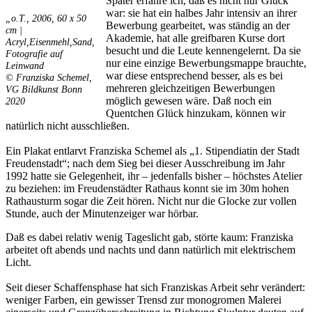
Später erfahre ich, daß es nicht nur Glück
war: sie hat ein halbes Jahr intensiv an ihrer
„o.T., 2006, 60 x 50
Bewerbung gearbeitet, was ständig an der
cm |
Akademie, hat alle greifbaren Kurse dort
Acryl,Eisenmehl,Sand,
besucht und die Leute kennengelernt. Da sie
Fotografie auf
nur eine einzige Bewerbungsmappe brauchte,
Leinwand
war diese entsprechend besser, als es bei
© Franziska Schemel,
mehreren gleichzeitigen Bewerbungen
VG Bildkunst Bonn
möglich gewesen wäre. Daß noch ein
2020
Quentchen Glück hinzukam, können wir
natürlich nicht ausschließen.
Ein Plakat entlarvt Franziska Schemel als „1. Stipendiatin der Stadt
Freudenstadt“; nach dem Sieg bei dieser Ausschreibung im Jahr
1992 hatte sie Gelegenheit, ihr – jedenfalls bisher – höchstes Atelier
zu beziehen: im Freudenstädter Rathaus konnt sie im 30m hohen
Rathausturm sogar die Zeit hören. Nicht nur die Glocke zur vollen
Stunde, auch der Minutenzeiger war hörbar.
Daß es dabei relativ wenig Tageslicht gab, störte kaum: Franziska
arbeitet oft abends und nachts und dann natürlich mit elektrischem
Licht.
Seit dieser Schaffensphase hat sich Franziskas Arbeit sehr verändert:
weniger Farben, ein gewisser Trensd zur monogromen Malerei