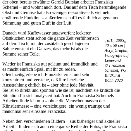
der oben bereits erwähnte Gerold Bursian arbeitet Franziska
Bildergeschichten von Jürgen Linde und Dietmar
Schemel – und wohnt auch dort. Das auf dem Tisch herumliegende
Zankel
Obst und Gemüse hat also weniger dekorative als vielmehr
Kunsttheorie: Kunstführer und Flugschwein
ernährende Funktion – außerdem schafft es farblich angenehme
Kunst geht weiter.
Stimmung und guten Duft in der Luft.
Danach wird Kaffewasser angeworfen; leckerer
Obstkuchen steht schon die ganze Zeit verführerisch
„o.T., 2005,,
auf dem Tisch; mit der zusätzlich geschlagenen
40 x 50 cm |
Sahne entsteht ein Ganzes, das mehr ist als die
Acryl,Graphit,
Summe seiner Teile.
Fotografie auf
Leinwand
Wieder ist Franziska gut gelaunt und freundlich und
© Franziska
es macht einfach Spaß, mit ihr zu reden.
Schemel, VG
Gleichzeitig erlebe ich Franziska ernst und sehr
Bildkunst
konzentriert und verstehe, daß ihre herzliche
Bonn 2020
Ausstrahlung ehrlich ist – aber ohne jede Naivität.
Sie ist so direkt und spontan wie sie ist, nachdem sie kritisch die
Situation für sich analysiert hat. Auch in Franziska Schemels
Arbeiten finde ich nun – ohne die Menschenmassen der
Künstlermesse – eine vorsichtigere, ein wenig traurige und
manchmal sehr einsame Franziska.
Neben den verschiedenen Bildern – aus bisheriger und aktueller
Arbeit – finden sich auch eine ganze Reihe der Fotos, die Franziska