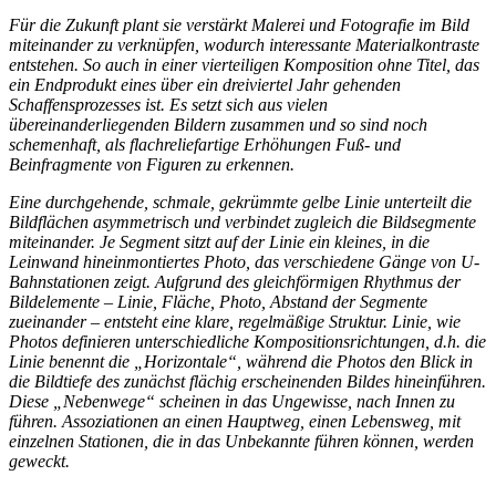
Für die Zukunft plant sie verstärkt Malerei und Fotografie im Bild
miteinander zu verknüpfen, wodurch interessante Materialkontraste
entstehen. So auch in einer vierteiligen Komposition ohne Titel, das
ein Endprodukt eines über ein dreiviertel Jahr gehenden
Schaffensprozesses ist. Es setzt sich aus vielen
übereinanderliegenden Bildern zusammen und so sind noch
schemenhaft, als flachreliefartige Erhöhungen Fuß- und
Beinfragmente von Figuren zu erkennen.
Eine durchgehende, schmale, gekrümmte gelbe Linie unterteilt die
Bildflächen asymmetrisch und verbindet zugleich die Bildsegmente
miteinander. Je Segment sitzt auf der Linie ein kleines, in die
Leinwand hineinmontiertes Photo, das verschiedene Gänge von U-
Bahnstationen zeigt. Aufgrund des gleichförmigen Rhythmus der
Bildelemente – Linie, Fläche, Photo, Abstand der Segmente
zueinander – entsteht eine klare, regelmäßige Struktur. Linie, wie
Photos definieren unterschiedliche Kompositionsrichtungen, d.h. die
Linie benennt die „Horizontale“, während die Photos den Blick in
die Bildtiefe des zunächst flächig erscheinenden Bildes hineinführen.
Diese „Nebenwege“ scheinen in das Ungewisse, nach Innen zu
führen. Assoziationen an einen Hauptweg, einen Lebensweg, mit
einzelnen Stationen, die in das Unbekannte führen können, werden
geweckt.