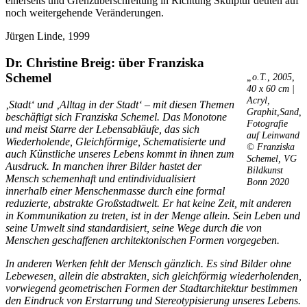
einerseits und Grenzüberschreitung in Richtung Skulptur deuten auf
noch weitergehende Veränderungen.
Jürgen Linde, 1999
Dr. Christine Breig: über Franziska
Schemel
„o.T., 2005,
40 x 60 cm |
Acryl,
‚Stadt‘ und ‚Alltag in der Stadt‘ – mit diesen Themen
Graphit,Sand,
beschäftigt sich Franziska Schemel. Das Monotone
Fotografie
und meist Starre der Lebensabläufe, das sich
auf Leinwand
Wiederholende, Gleichförmige, Schematisierte und
© Franziska
auch Künstliche unseres Lebens kommt in ihnen zum
Schemel, VG
Ausdruck. In manchen ihrer Bilder hastet der
Bildkunst
Mensch schemenhaft und entindividualisiert
Bonn 2020
innerhalb einer Menschenmasse durch eine formal
reduzierte, abstrakte Großstadtwelt. Er hat keine Zeit, mit anderen
in Kommunikation zu treten, ist in der Menge allein. Sein Leben und
seine Umwelt sind standardisiert, seine Wege durch die von
Menschen geschaffenen architektonischen Formen vorgegeben.
In anderen Werken fehlt der Mensch gänzlich. Es sind Bilder ohne
Lebewesen, allein die abstrakten, sich gleichförmig wiederholenden,
vorwiegend geometrischen Formen der Stadtarchitektur bestimmen
den Eindruck von Erstarrung und Stereotypisierung unseres Lebens.