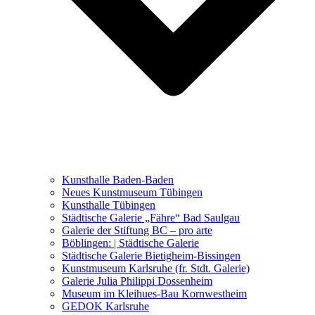
Ausstellungen 2021 – 2023
Malerei, Zeichnung, Fotografie
Skulptur und Installation
Musik, Literatur und andere
Kunstvermittler
Was seither geschah
Kunsthalle Baden-Baden
Kunstwettbewerbe, Ausschreibungen für Künstler
Neues Kunstmuseum Tübingen
Kunsthalle Tübingen
Städtische Galerie „Fähre“ Bad Saulgau
Galerie der Stiftung BC – pro arte
Böblingen: | Städtische Galerie
Städtische Galerie Bietigheim-Bissingen
Kunstmuseum Karlsruhe (fr. Stdt. Galerie)
Galerie Julia Philippi Dossenheim
Museum im Kleihues-Bau Kornwestheim
GEDOK Karlsruhe