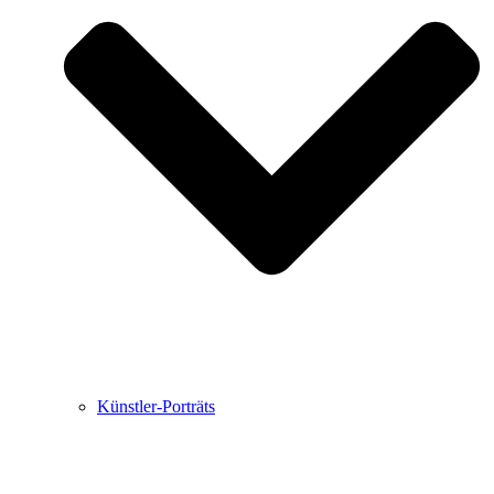
Buchbesprechungen von Harald Schwiers
Haralds Streifzüge
Hörtipps von Harald Schwiers
Kunstausflüge mit Sigrid Balke
Marc Peschke – Out of The Länd
Buchtipps von Uli Rothfuss
Hausbesuche
Frederick D. Bunsen – Kunst
Bildergeschichten von Jürgen Linde und Dietmar
Zankel
Kunsttheorie: Kunstführer und Flugschwein
Kunst geht weiter.
Künstler-Porträts