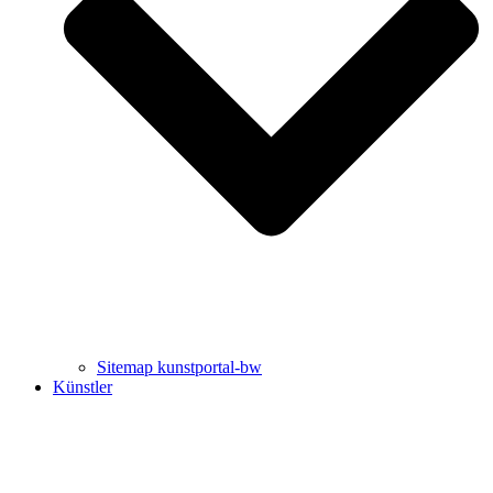
Uli Rothfuss
Harald Schwiers
Sitemap kunstportal-bw
Künstler
Buchtipps von Prof. Uli Rothfuss