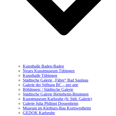
Ausstellungen 2021 – 2023
Malerei, Zeichnung, Fotografie
Skulptur und Installation
Musik, Literatur und andere
Kunstvermittler
Was seither geschah
Kunsthalle Baden-Baden
Kunstwettbewerbe, Ausschreibungen für Künstler
Neues Kunstmuseum Tübingen
Kunsthalle Tübingen
Städtische Galerie „Fähre“ Bad Saulgau
Galerie der Stiftung BC – pro arte
Böblingen: | Städtische Galerie
Städtische Galerie Bietigheim-Bissingen
Kunstmuseum Karlsruhe (fr. Stdt. Galerie)
Galerie Julia Philippi Dossenheim
Museum im Kleihues-Bau Kornwestheim
GEDOK Karlsruhe