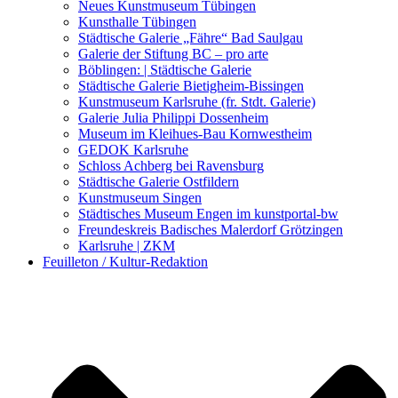
Kunstwettbewerbe, Ausschreibungen für Künstler
Neues Kunstmuseum Tübingen
Kunsthalle Tübingen
Städtische Galerie „Fähre“ Bad Saulgau
Galerie der Stiftung BC – pro arte
Böblingen: | Städtische Galerie
Städtische Galerie Bietigheim-Bissingen
Kunstmuseum Karlsruhe (fr. Stdt. Galerie)
Galerie Julia Philippi Dossenheim
Museum im Kleihues-Bau Kornwestheim
GEDOK Karlsruhe
Schloss Achberg bei Ravensburg
Städtische Galerie Ostfildern
Kunstmuseum Singen
Städtisches Museum Engen im kunstportal-bw
Freundeskreis Badisches Malerdorf Grötzingen
Karlsruhe | ZKM
Feuilleton / Kultur-Redaktion