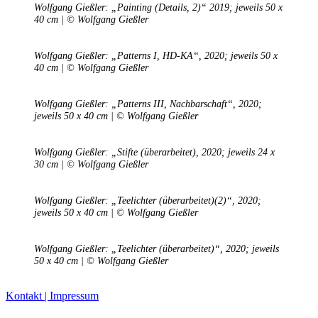
Wolfgang Gießler: „Painting (Details, 2)“ 2019; jeweils 50 x
40 cm | © Wolfgang Gießler
Wolfgang Gießler: „Patterns I, HD-KA“, 2020; jeweils 50 x
40 cm | © Wolfgang Gießler
Buchtipps von Prof. Uli Rothfuss
Wolfgang Gießler: „Patterns III, Nachbarschaft“, 2020;
jeweils 50 x 40 cm | © Wolfgang Gießler
Wolfgang Gießler: „Stifte (überarbeitet), 2020; jeweils 24 x
30 cm | © Wolfgang Gießler
Wolfgang Gießler: „Teelichter (überarbeitet)(2)“, 2020;
jeweils 50 x 40 cm | © Wolfgang Gießler
Buchbesprechungen von Harald Schwiers
Haralds Streifzüge
Wolfgang Gießler: „Teelichter (überarbeitet)“, 2020; jeweils
Hörtipps von Harald Schwiers
50 x 40 cm | © Wolfgang Gießler
Kunstausflüge mit Sigrid Balke
Marc Peschke – Out of The Länd
Buchtipps von Uli Rothfuss
Kontakt | Impressum
Hausbesuche
Frederick D. Bunsen – Kunst