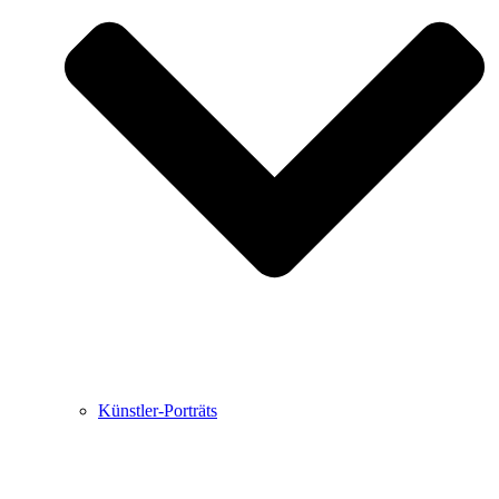
Buchbesprechungen von Harald Schwiers
Haralds Streifzüge
Hörtipps von Harald Schwiers
Kunstausflüge mit Sigrid Balke
Marc Peschke – Out of The Länd
Buchtipps von Uli Rothfuss
Hausbesuche
Frederick D. Bunsen – Kunst
Bildergeschichten von Jürgen Linde und Dietmar
Zankel
Kunsttheorie: Kunstführer und Flugschwein
Kunst geht weiter.
Künstler-Porträts