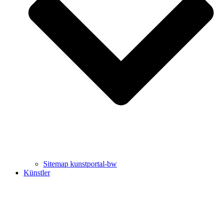
Uli Rothfuss
Harald Schwiers
Sitemap kunstportal-bw
Künstler
Buchtipps von Prof. Uli Rothfuss