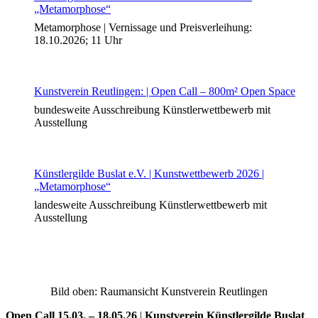
„Metamorphose“
Metamorphose | Vernissage und Preisverleihung:
18.10.2026; 11 Uhr
Buchtipps von Prof. Uli Rothfuss
Kunstverein Reutlingen: | Open Call – 800m² Open Space
bundesweite Ausschreibung Künstlerwettbewerb mit
Ausstellung
Künstlergilde Buslat e.V. | Kunstwettbewerb 2026 |
„Metamorphose“
landesweite Ausschreibung Künstlerwettbewerb mit
Ausstellung
Buchbesprechungen von Harald Schwiers
Haralds Streifzüge
Hörtipps von Harald Schwiers
Kunstausflüge mit Sigrid Balke
Marc Peschke – Out of The Länd
Bild oben: Raumansicht Kunstverein Reutlingen
Buchtipps von Uli Rothfuss
Hausbesuche
Open Call 15.03. – 18.05.26
|
Kunstverein Künstlergilde Buslat
Frederick D. Bunsen – Kunst