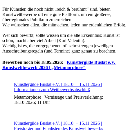
Für Künstler, die noch nicht „reich & berühmt“ sind, bieten
Kunstwettbewerbe oft eine gute Plattform, um ein größeres,
überregionales Publikum zu erreichen.
Wie wünschen allen, die mitmachen, jeden nur erdenklichen Erfolg.
Wer sich bewirbt, sollte wissen um die alte Erkenntnis: Kunst ist
schön, macht aber viel Arbeit (Karl Valentin).
Wichtig ist es, die vorgegebenen oft sehr strengen jeweiligen
Ausschreibungsregeln (und Termine) ganz genau zu beachten.
Bewerben noch bis 18.05.2026: |
Künstlergilde Buslat e.V. |
Kunstwettbewerb 2026 | „Metamorphose“
Uli Rothfuss
Künstlergilde Buslat e.V. | 18.10. – 15.11.2026 |
Informationen zum Wettbewerbsabschluß
Metamorphose | Vernissage und Preisverleihung:
Harald Schwiers
18.10.2026; 11 Uhr
Künstlergilde Buslat e.V. | 18.10. – 15.11.2026 |
Preisträger und Finalisten des Kunstwettbewerbs