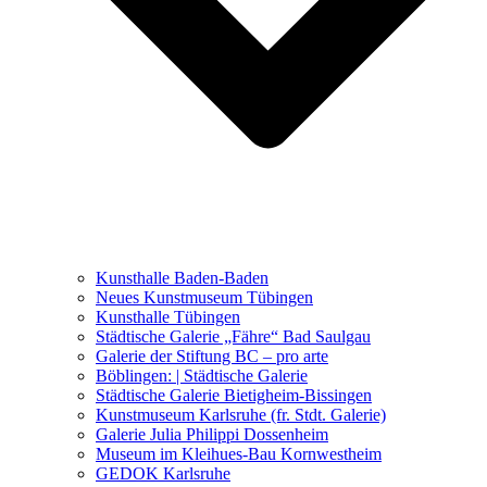
Ausstellungen 2021 – 2023
Malerei, Zeichnung, Fotografie
Skulptur und Installation
Musik, Literatur und andere
Kunstvermittler
Was seither geschah
Kunsthalle Baden-Baden
Kunstwettbewerbe, Ausschreibungen für Künstler
Neues Kunstmuseum Tübingen
Kunsthalle Tübingen
Städtische Galerie „Fähre“ Bad Saulgau
Galerie der Stiftung BC – pro arte
Böblingen: | Städtische Galerie
Städtische Galerie Bietigheim-Bissingen
Kunstmuseum Karlsruhe (fr. Stdt. Galerie)
Galerie Julia Philippi Dossenheim
Museum im Kleihues-Bau Kornwestheim
GEDOK Karlsruhe