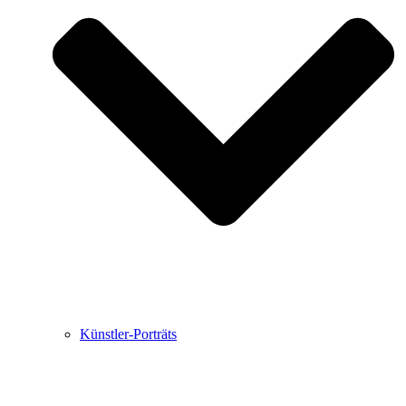
Buchbesprechungen von Harald Schwiers
Haralds Streifzüge
Hörtipps von Harald Schwiers
Kunstausflüge mit Sigrid Balke
Marc Peschke – Out of The Länd
Buchtipps von Uli Rothfuss
Hausbesuche
Frederick D. Bunsen – Kunst
Bildergeschichten von Jürgen Linde und Dietmar
Zankel
Kunsttheorie: Kunstführer und Flugschwein
Kunst geht weiter.
Künstler-Porträts