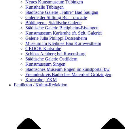
Kunstwettbewerbe, Ausschreibungen für Künstler
Neues Kunstmuseum Tübingen
Kunsthalle Tübingen
Städtische Galerie „Fähre“ Bad Saulgau
Galerie der Stiftung BC – pro arte
Böblingen: | Städtische Galerie
Städtische Galerie Bietigheim-Bissingen
Kunstmuseum Karlsruhe (fr. Stdt. Galerie)
Galerie Julia Philippi Dossenheim
Museum im Kleihues-Bau Kornwestheim
GEDOK Karlsruhe
Schloss Achberg bei Ravensburg
Städtische Galerie Ostfildern
Kunstmuseum Singen
Städtisches Museum Engen im kunstportal-bw
Freundeskreis Badisches Malerdorf Grötzingen
Karlsruhe | ZKM
Feuilleton / Kultur-Redaktion