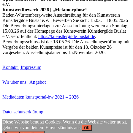
e.V.
Bildergeschichten von Jürgen Linde und Dietmar
Kunstwettbewerb 2026 | „Metamorphose“
Zankel
Baden-Württemberg-weite Ausschreibung für den Kunstverein
Kunsttheorie: Kunstführer und Flugschwein
Künstlergilde Buslat e.V. | Bewerben Sie sich: 15.03. – 18.05.2026
Kunst geht weiter.
Die Bewerbungsunterlagen zur Ausschreibung werden ab Sonntag,
15.03.26 auf der Homepage des Kunstverein Künstlergilde Buslat
e.V. veröffentlicht:
https://kuenstlergilde-buslat.de
.
Bewerbungsschluss ist der 18.05.26. Die Ausstellungseröffnung mit
Vergabe der beiden Kunstpreise ist für den 18. Oktober 26
vorgesehen. Ausstellungsdauer bis 15.November 2026.
Kontakt | Impressum
Wir über uns | Angebot
Mediadaten kunstportal-bw 2021 – 2026
Datenschutzerklärung
Diese Website benutzt Cookies. Wenn du die Website weiter nutzt,
gehen wir von deinem Einverständnis aus.
OK