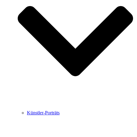
Buchbesprechungen von Harald Schwiers
Haralds Streifzüge
Hörtipps von Harald Schwiers
Kunstausflüge mit Sigrid Balke
Marc Peschke – Out of The Länd
Buchtipps von Uli Rothfuss
Hausbesuche
Frederick D. Bunsen – Kunst
Bildergeschichten von Jürgen Linde und Dietmar
Zankel
Kunsttheorie: Kunstführer und Flugschwein
Kunst geht weiter.
Künstler-Porträts