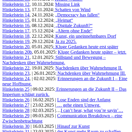
Hinkelstein 12
, 10.11.2024:
Missing Link
Hinkelstein 13
, 17.11.2024:
Schatten von Wind
Hinkelstein 14
, 24.11.2024:
„Democracy has fallen“
Hinkelstein 15
, 01.12.2024:
„Heimat“
Hinkelstein 16
, 08.12.2024:
„Digitale Zukunft?“
Hinkelstein 17
, 15.12.2024:
„Altern ohne Ende“
Hinkelstein 18,
22.12.2024:
Kunst, ein uneinnehmbares Dorf
Hinkelstein 19
, 29.12.2024:
Ja zu 2025.
Hinkelstein 20
, 05.01.2025
: Kluge Gedanken heute erst später
Hinkelstein 20b
, 05.01.2025:
Kluge Gedanken heute später – jetzt.
Hinkelstein 21
, 12.01.2025:
Stillstand und Bewegung –
Nachdenken über Wahrnehmung.
Hinkelstein 22
, 19.01.2025:
Nachdenken über Wahrnehmung II.
Hinkelstein 23
, | 26.01.2025:
Nachdenken über Wahrnehmung III.
Hinkelstein 24
, | 02.02.2025:
Erinnerungen an die Zukunft I – Eine
neue Hoffnung.
Hinkelstein 25
| 09.02.2025:
Erinnerungen an die Zukunft II – Das
Imperium schlägt zurück.
Hinkelstein 26
| 16.02.2025 |
Lose Enden sind der Anfang
Hinkelstein 27
| 23.02.2025 |
… gehe einen Umweg.
Hinkelstein 28
| 02.03.2025 |…
I can’t hear, what you’re sayin’…
Hinkelstein 29
| 09.03.2025 |
Communication Breakdown – eine
Zwischenbetrachtung
Hinkelstein 30
| 16.03.2025 |
Hinauf zur Kunst
Hinkelstein 31
| 23.03.2025 |
der Kunst mehr Raum zu schaffen