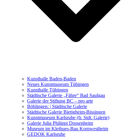
Ausstellungen 2021 – 2023
Malerei, Zeichnung, Fotografie
Skulptur und Installation
Musik, Literatur und andere
Kunstvermittler
Was seither geschah
Kunsthalle Baden-Baden
Kunstwettbewerbe, Ausschreibungen für Künstler
Neues Kunstmuseum Tübingen
Kunsthalle Tübingen
Städtische Galerie „Fähre“ Bad Saulgau
Galerie der Stiftung BC – pro arte
Böblingen: | Städtische Galerie
Städtische Galerie Bietigheim-Bissingen
Kunstmuseum Karlsruhe (fr. Stdt. Galerie)
Galerie Julia Philippi Dossenheim
Museum im Kleihues-Bau Kornwestheim
GEDOK Karlsruhe