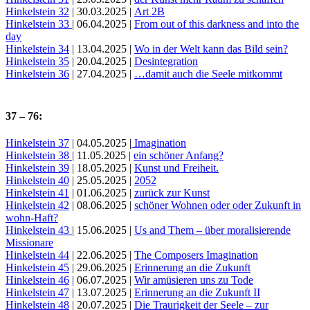
Hinkelstein 32
| 30.03.2025 |
Art 2B
Hinkelstein 33
| 06.04.2025 |
From out of this darkness and into the
day
Hinkelstein 34
| 13.04.2025 |
Wo in der Welt kann das Bild sein?
Hinkelstein 35
| 20.04.2025 |
Desintegration
Hinkelstein 36
| 27.04.2025 |
…damit auch die Seele mitkommt
37 – 76:
Hinkelstein 37
| 04.05.2025 |
Imagination
Hinkelstein 38
| 11.05.2025 |
ein schöner Anfang?
Hinkelstein 39
| 18.05.2025 |
Kunst und Freiheit.
Hinkelstein 40
| 25.05.2025 |
2052
Hinkelstein 41
| 01.06.2025 |
zurück zur Kunst
Hinkelstein 42
| 08.06.2025 |
schöner Wohnen oder oder Zukunft in
wohn-Haft?
Hinkelstein 43
| 15.06.2025 |
Us and Them – über moralisierende
Missionare
Hinkelstein 44
| 22.06.2025 |
The Composers Imagination
Hinkelstein 45
| 29.06.2025 |
Erinnerung an die Zukunft
Hinkelstein 46
| 06.07.2025 |
Wir amüsieren uns zu Tode
Hinkelstein 47
| 13.07.2025 |
Erinnerung an die Zukunft II
Hinkelstein 48
| 20.07.2025 |
Die Traurigkeit der Seele – zur