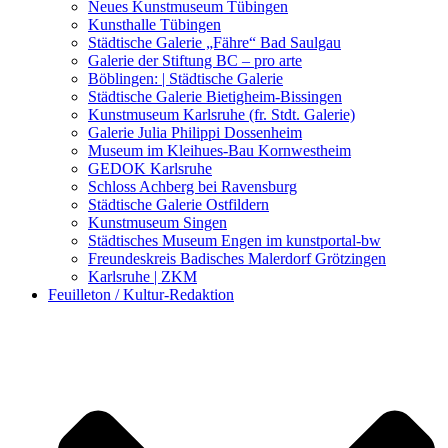
Kunstwettbewerbe, Ausschreibungen für Künstler
Neues Kunstmuseum Tübingen
Kunsthalle Tübingen
Städtische Galerie „Fähre“ Bad Saulgau
Galerie der Stiftung BC – pro arte
Böblingen: | Städtische Galerie
Städtische Galerie Bietigheim-Bissingen
Kunstmuseum Karlsruhe (fr. Stdt. Galerie)
Galerie Julia Philippi Dossenheim
Museum im Kleihues-Bau Kornwestheim
GEDOK Karlsruhe
Schloss Achberg bei Ravensburg
Städtische Galerie Ostfildern
Kunstmuseum Singen
Städtisches Museum Engen im kunstportal-bw
Freundeskreis Badisches Malerdorf Grötzingen
Karlsruhe | ZKM
Feuilleton / Kultur-Redaktion