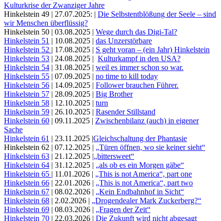
Kulturkrise der Zwanziger Jahre
Hinkelstein 49 | 27.07.2025: |
Die Selbstentblößung der Seele – sind
wir Menschen überflüssig?
Hinkelstein 50 | 03.08.2025 |
Wege durch das Digi-Tal?
Hinkelstein 51
| 10.08.2025 |
das Unzerstörbare
Hinkelstein 52
| 17.08.2025 |
S geht voran – (ein Jahr) Hinkelstein
Hinkelstein 53
| 24.08.2025 |
Kulturkampf in den USA?
Hinkelstein 54
| 31.08.2025 |
weil es immer schon so war.
Hinkelstein 55
| 07.09.2025 |
no time to kill today
Hinkelstein 56
| 14.09.2025 |
Follower brauchen Führer.
Hinkelstein 57
| 28.09.2025 |
Big Brother
Hinkelstein 58
| 12.10.2025 |
turn
Hinkelstein 59
| 26.10.2025 |
Rasender Stillstand
Hinkelstein 60
| 09.11.2025 |
Zwischenbilanz (auch) in eigener
Sache
Hinkelstein 61
| 23.11.2025 |
Gleichschaltung der Phantasie
Hinkelstein 62 | 07.12.2025 |
„Türen öffnen, wo sie keiner sieht“
Hinkelstein 63
| 21.12.2025 |
„bittersweet“
Hinkelstein 64
| 31.12.2025 |
„als ob es ein Morgen gäbe“
Hinkelstein 65
| 11.01.2026 |
„This is not America“, part one
Hinkelstein 66
| 22.01.2026 |
„This is not America“, part two
Hinkelstein 67
| 08.02.2026 |
„Kein Endbahnhof in Sicht“
Hinkelstein 68
| 2.02.2026 |
„Drogendealer Mark Zuckerberg?“
Hinkelstein 69
| 08.03.2026 |
„Fragen der Zeit“
Hinkelstein 70
| 22.03.2026 |
Die Zukunft wird nicht abgesagt