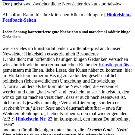
Der (meist zwei-)wöchentliche Newsletter des kunstportals-bw
Ab sofort: Raum für Ihre kritischen Rückmeldungen: |
Hinkelstein-
Feedback-Seiten
Jeden Sonntag konzentrierte gute Nachrichten und manchmal additiv kluge
Gedanken.
wie so vieles im kunstportal baden-württemberg ist auch unser
Newsletter Hinkelstein etwas ziemlich Besonderes:
1. inhaltlich: mit hoffentlich häufigen klugen Gedanken versuchen
wir- ähnlich wie in unserer monatlichen Reihe der
Künstlerporträts
–
gemeinsam mit Ihnen, liebe Leser, der Kunst näher zu kommen: hier
Uli Rothfuss
im Hinkelstein immer in Bezug zur aktuellen gesellschaftlich-
politischen (lebensweltlichen) Umgebung und Entwicklung.
2. formal: anders als herkömmliche Newsletter, die versendet
werden und dann „halt weg“ sind, erscheint unser Hinkelstein, den
wir so gut zu machen versuchen, dass er auch nachlesenswert ist,
nicht nur als jeweils einmalige Versand-Lieferung, sondern er
Harald Schwiers
ist
ebenhier auf dieser Seite
auch dauerhaft abrufbar – etwa für
Weiterempfehlungen: „Lieber Karlheinz, den mal wieder genialen
(z.B.:)
Hinkelstein Nr. 22
im kunstportal, den musst Du unbedingt
lesen“
und auch für all diejenigen unter Ihnen, die „
O mein Gott – Nein!