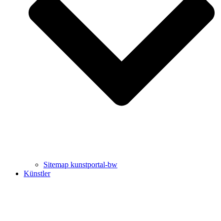
Uli Rothfuss
Harald Schwiers
Sitemap kunstportal-bw
Künstler
Buchtipps von Prof. Uli Rothfuss