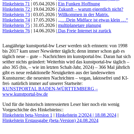
Hinkelstein 71
| 05.04.2026 |
Ein Funken Hoffnung
Hinkelstein 72
| 19.04.2026 |
Zukunft – warum eigentlich nicht?
Hinkelstein 73
| 03.05.2026 |
Willkommen in der Matrix.
Hinkelstein 74
| 17.05.2026 |
„.…Dein Midface ist etwas klein …“
Hinkelstein 75
| 31.05.2026 |
multiplanetare planung
Hinkelstein 76
| 14.06.2026 |
Das Freie Internet ist zurück
Langjährige kunstportal-bw Leser werden sich erinnern: von 1998
bis 2017 kam unser Newsletter täglich; denn immer schon gab es
täglich neue – gute – Nachrichten im kunstportal-bw. Daran hat sich
seither nichts geändert: Weiterhin wird das kunstportal-bw täglich –
also 365 (bis, – wie im letzten Schalt-Jahr, 2024) – 366 Mal jährlich
gibt es neue redaktionelle Neuigkeiten aus der landesweiten
Kunstszene; die neuesten Nachrichten – vegan, laktosefrei und KI-
frei- natürlich immer auf unserer Startseite:
KUNSTPORTAL BADEN-WÜRTTEMBERG –
www.kunstportal-bw.de
Und für die historisch interessierten Leser hier noch ein wenig
Vorgeschichte des Hinkelsteins::
Hinkelstein beta-Version 1
|
Hinkelstein 2/2024 | 18.08.2024
|
Hinkelstein Erstausgabe (beta-Version) 24.08.2024