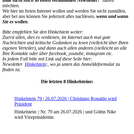
Bitte nicht noch so einen verdammten Newsletter!
“ haben
möchten.
Wir hier im freien Internet wollen und werden Sie nicht zumüllen,
aber bei uns können Sie jederzeit alles nachlesen,
wenn und wann
Sie es wollen
.
Bitte empfehlen Sie den Hinkelstein weiter:
Buchtipps von Prof. Uli Rothfuss
Zuerst allen, dies es verdienen, im Internet auch mal gute
Nachrichten und kritische Gedanken zu lesen (vielleicht über Ihren
eigenen Verteiler), und dann auch allen anderen (vielleicht an alle
Ihre Kontakte oder über facebook, youtube, instagram etc.
In jedem Fall bitte mit Link auf diese Seite hier:
Newsletter
Hinkelstein
:, wo ja unten das Anmeldeformular zu
finden ist.
Die letzten 8 Hinkelsteine:
Buchbesprechungen von Harald Schwiers
Hinkelstein 79 | 26.07.2026 | Christiano Ronaldo wird
Haralds Streifzüge
Präsident
Hörtipps von Harald Schwiers
Hinkelstein: | Nr. 79 am 26.07.2026 | und Göttin Nike
Kunstausflüge mit Sigrid Balke
wird Vizepräsidentin
Marc Peschke – Out of The Länd
Buchtipps von Uli Rothfuss
Hausbesuche
Frederick D. Bunsen – Kunst