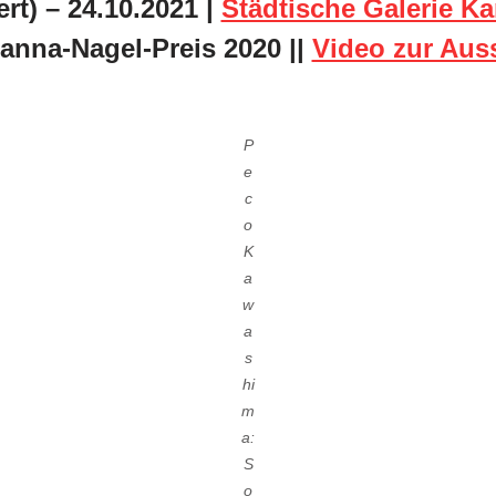
ert) – 24.10.2021 |
Städtische Galerie Ka
anna-Nagel-Preis 2020 ||
Video zur Aus
P
e
c
o
K
a
w
a
s
hi
m
a:
S
o