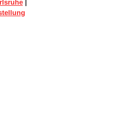
rlsruhe
|
stellung