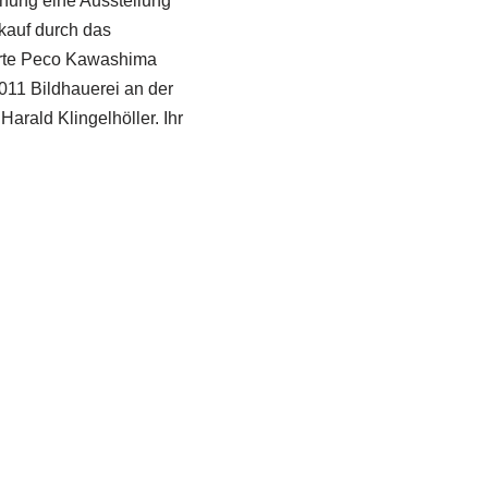
hung eine Ausstellung
nkauf durch das
erte Peco Kawashima
011 Bildhauerei an der
arald Klingelhöller. Ihr