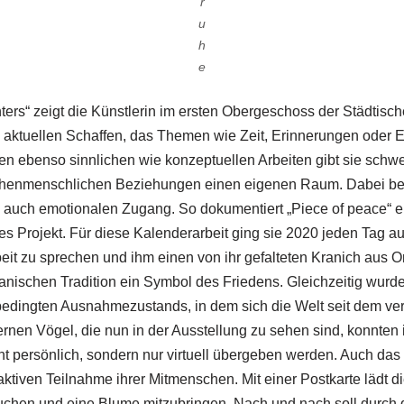
r
u
h
e
ters“ zeigt die Künstlerin im ersten Obergeschoss der Städtisc
 aktuellen Schaffen, das Themen wie Zeit, Erinnerungen oder 
hren ebenso sinnlichen wie konzeptuellen Arbeiten gibt sie schwe
henmenschlichen Beziehungen einen eigenen Raum. Dabei best
d auch emotionalen Zugang. So dokumentiert „Piece of peace“ 
es Projekt. Für diese Kalenderarbeit ging sie 2020 jeden Tag a
beit zu sprechen und ihm einen von ihr gefalteten Kranich aus O
panischen Tradition ein Symbol des Friedens. Gleichzeitig wurd
dingten Ausnahmezustands, in dem sich die Welt seit dem ve
ernen Vögel, die nun in der Ausstellung zu sehen sind, konnten
t persönlich, sondern nur virtuell übergeben werden. Auch das P
aktiven Teilnahme ihrer Mitmenschen. Mit einer Postkarte lädt di
uchen und eine Blume mitzubringen. Nach und nach soll durch d