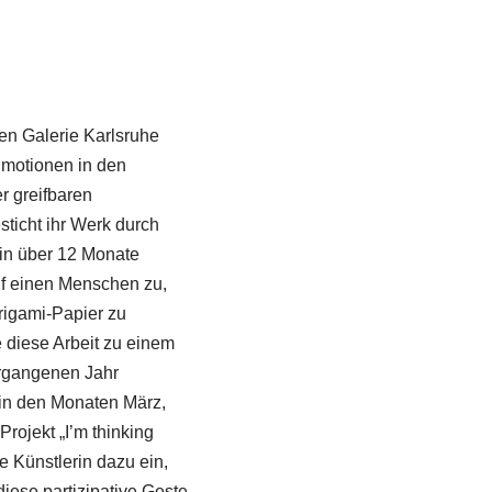
hen Galerie Karlsruhe
Emotionen in den
r greifbaren
icht ihr Werk durch
ein über 12 Monate
uf einen Menschen zu,
rigami-Papier zu
e diese Arbeit zu einem
rgangenen Jahr
 in den Monaten März,
rojekt „I’m thinking
e Künstlerin dazu ein,
iese partizipative Geste