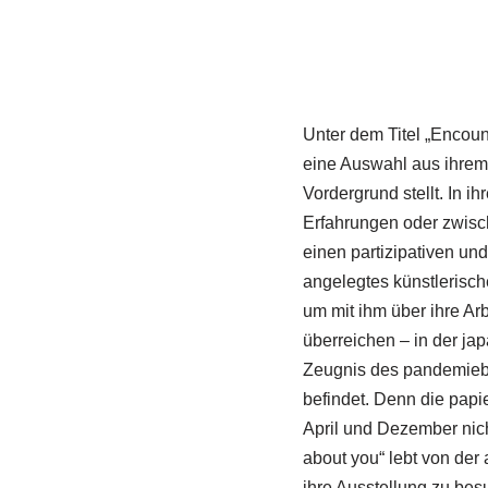
Unter dem Titel „Encoun
eine Auswahl aus ihrem
Vordergrund stellt. In i
Erfahrungen oder zwisc
einen partizipativen un
angelegtes künstlerisch
um mit ihm über ihre Ar
überreichen – in der ja
Zeugnis des pandemiebe
befindet. Denn die papi
April und Dezember nich
about you“ lebt von der 
ihre Ausstellung zu bes