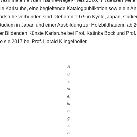
washima erhält den Hanna-Nagel-Preis 2020, mit dessen Verlei
rie Karlsruhe, eine begleitende Katalogpublikation sowie ein A
rlsruhe verbunden sind. Geboren 1979 in Kyoto, Japan, studi
tudium in Japan und einer Ausbildung zur Holzbildhauerin ab 2
r Bildenden Künste Karlsruhe bei Prof. Katinka Bock und Prof. H
 sie 2017 bei Prof. Harald Klingelhöller.
A
u
s
st
el
lu
n
g
s
a