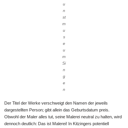
u
n
st
m
u
s
e
u
m
Si
n
g
e
n
Der Titel der Werke verschweigt den Namen der jeweils
dargestellten Person; gibt allein das Geburtsdatum preis.
Obwohl der Maler alles tut, seine Malerei neutral zu halten, wird
dennoch deutlich: Das ist Malerei! In Kitzingers potentiell