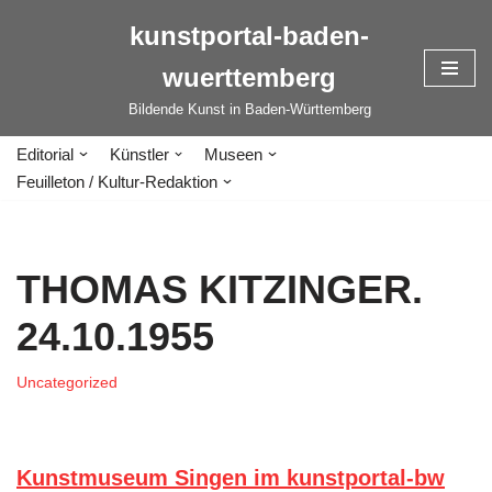
kunstportal-baden-
Zum
wuerttemberg
Inhalt
springen
Bildende Kunst in Baden-Württemberg
Editorial
Künstler
Museen
Feuilleton / Kultur-Redaktion
THOMAS KITZINGER.
24.10.1955
Uncategorized
Kunstmuseum Singen im kunstportal-bw