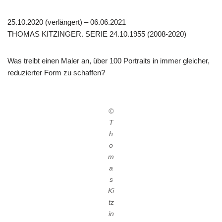
25.10.2020 (verlängert) – 06.06.2021
THOMAS KITZINGER. SERIE 24.10.1955 (2008-2020)
Was treibt einen Maler an, über 100 Portraits in immer gleicher,
reduzierter Form zu schaffen?
©
T
h
o
m
a
s
Ki
tz
in