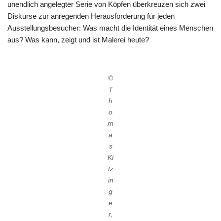
unendlich angelegter Serie von Köpfen überkreuzen sich zwei
Diskurse zur anregenden Herausforderung für jeden
Ausstellungsbesucher: Was macht die Identität eines Menschen
aus? Was kann, zeigt und ist Malerei heute?
©
T
h
o
m
a
s
Ki
tz
in
g
e
r,