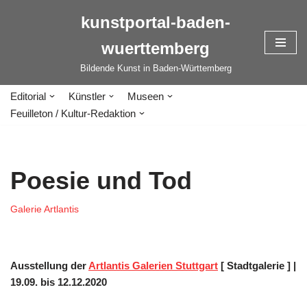
kunstportal-baden-
Zum
wuerttemberg
Inhalt
springen
Bildende Kunst in Baden-Württemberg
Editorial
Künstler
Museen
Feuilleton / Kultur-Redaktion
Poesie und Tod
Galerie Artlantis
Ausstellung der
Artlantis Galerien Stuttgart
[ Stadtgalerie ] |
19.09. bis 12.12.2020