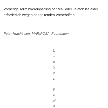
Vorherige Terminvereinbarung per Mail oder Telefon ist leider
erforderlich wegen der geltenden Vorschriften.
Peter Hutchinson: MARIPOSA_Foundation
U
w
e
S
e
yl
:
F
e
ui
ll