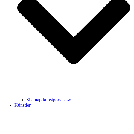
Uli Rothfuss
Harald Schwiers
Sitemap kunstportal-bw
Künstler
Buchtipps von Prof. Uli Rothfuss