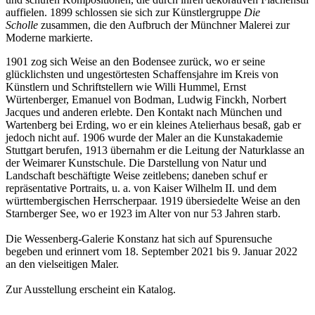
auffielen. 1899 schlossen sie sich zur Künstlergruppe
Die
Scholle
zusammen, die den Aufbruch der Münchner Malerei zur
Moderne markierte.
1901 zog sich Weise an den Bodensee zurück, wo er seine
glücklichsten und ungestörtesten Schaffensjahre im Kreis von
Buchtipps von Prof. Uli Rothfuss
Künstlern und Schriftstellern wie Willi Hummel, Ernst
Würtenberger, Emanuel von Bodman, Ludwig Finckh, Norbert
Jacques und anderen erlebte. Den Kontakt nach München und
Wartenberg bei Erding, wo er ein kleines Atelierhaus besaß, gab er
jedoch nicht auf. 1906 wurde der Maler an die Kunstakademie
Stuttgart berufen, 1913 übernahm er die Leitung der Naturklasse an
der Weimarer Kunstschule. Die Darstellung von Natur und
Landschaft beschäftigte Weise zeitlebens; daneben schuf er
repräsentative Portraits, u. a. von Kaiser Wilhelm II. und dem
württembergischen Herrscherpaar. 1919 übersiedelte Weise an den
Starnberger See, wo er 1923 im Alter von nur 53 Jahren starb.
Buchbesprechungen von Harald Schwiers
Die Wessenberg-Galerie Konstanz hat sich auf Spurensuche
Haralds Streifzüge
begeben und erinnert vom 18. September 2021 bis 9. Januar 2022
Hörtipps von Harald Schwiers
an den vielseitigen Maler.
Kunstausflüge mit Sigrid Balke
Marc Peschke – Out of The Länd
Zur Ausstellung erscheint ein Katalog.
Buchtipps von Uli Rothfuss
Hausbesuche
Frederick D. Bunsen – Kunst