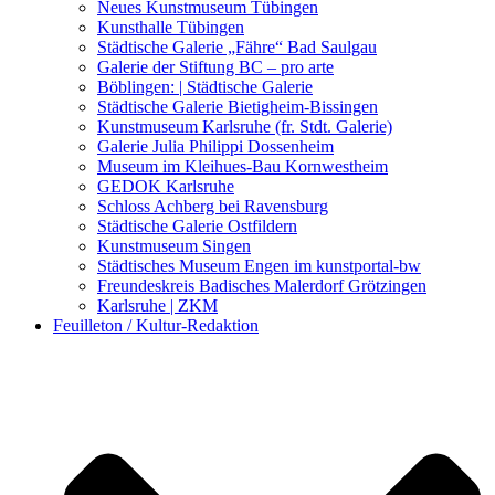
Kunstwettbewerbe, Ausschreibungen für Künstler
Neues Kunstmuseum Tübingen
Kunsthalle Tübingen
Städtische Galerie „Fähre“ Bad Saulgau
Galerie der Stiftung BC – pro arte
Böblingen: | Städtische Galerie
Städtische Galerie Bietigheim-Bissingen
Kunstmuseum Karlsruhe (fr. Stdt. Galerie)
Galerie Julia Philippi Dossenheim
Museum im Kleihues-Bau Kornwestheim
GEDOK Karlsruhe
Schloss Achberg bei Ravensburg
Städtische Galerie Ostfildern
Kunstmuseum Singen
Städtisches Museum Engen im kunstportal-bw
Freundeskreis Badisches Malerdorf Grötzingen
Karlsruhe | ZKM
Feuilleton / Kultur-Redaktion