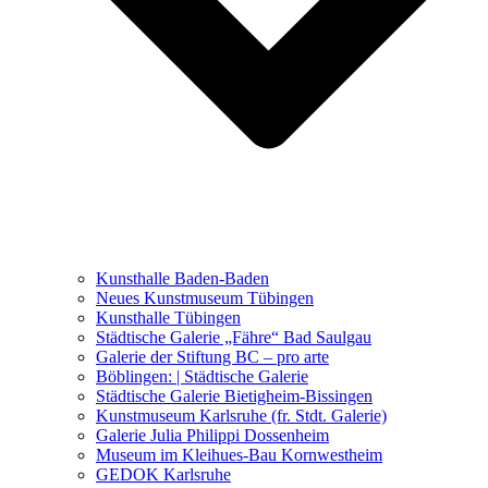
Ausstellungen 2021 – 2023
Malerei, Zeichnung, Fotografie
Skulptur und Installation
Musik, Literatur und andere
Kunstvermittler
Was seither geschah
Kunsthalle Baden-Baden
Kunstwettbewerbe, Ausschreibungen für Künstler
Neues Kunstmuseum Tübingen
Kunsthalle Tübingen
Städtische Galerie „Fähre“ Bad Saulgau
Galerie der Stiftung BC – pro arte
Böblingen: | Städtische Galerie
Städtische Galerie Bietigheim-Bissingen
Kunstmuseum Karlsruhe (fr. Stdt. Galerie)
Galerie Julia Philippi Dossenheim
Museum im Kleihues-Bau Kornwestheim
GEDOK Karlsruhe