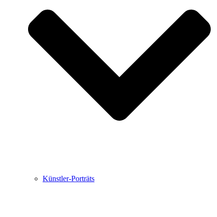
Buchbesprechungen von Harald Schwiers
Haralds Streifzüge
Hörtipps von Harald Schwiers
Kunstausflüge mit Sigrid Balke
Marc Peschke – Out of The Länd
Buchtipps von Uli Rothfuss
Hausbesuche
Frederick D. Bunsen – Kunst
Bildergeschichten von Jürgen Linde und Dietmar
Zankel
Kunsttheorie: Kunstführer und Flugschwein
Kunst geht weiter.
Künstler-Porträts