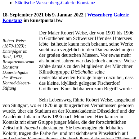
Städtische Wessenberg-Galerie Konstanz
18. September 2021 bis 9. Januar 2022 |
Wessenberg Galerie
Konstanz
im kunstportal-bw
Der Maler Robert Weise, der von 1901 bis 1906
in Gottlieben am Schweizer Ufer des Untersees
Robert Weise
lebte, ist heute kaum noch bekannt, seine Werke
(1870-1923);
sucht man vergeblich in den Dauerausstellungen
Entenjäger im
der großen deutschen Museen. Vor etwas mehr
Ried; 1902;
als hundert Jahren war das jedoch anderes: Weise
Rosgartenmuseum
zählte damals zu den Mitgliedern der Münchner
Konstanz
Künstlergruppe
Die
Scholle
; seine
Dauerleihgabe
Uli Rothfuss
deutschlandweiten Erfolge trugen dazu bei, dass
der Werner-
Konrad-Siegert-
das kleine, idyllisch gelegene Fischerdorf
Stiftung
Gottlieben Kunstliebhabern zum Begriff wurde.
Sein Lebensweg führte Robert Weise, ausgehend
von Stuttgart, wo er 1870 in gutbürgerlichen Verhältnissen geboren
Harald Schwiers
wurde, über ein Studium an der Kunstakademie Düsseldorf und der
Académie Julian in Paris 1896 nach München. Hier kam er in
Kontakt mit einer Gruppe junger Maler, die der fortschrittlichen
Zeitschrift
Jugend
nahestanden. Sie bevorzugten ein lebhaftes
Kolorit, trugen die Farbe frei und mit sichtbarem Pinselstrich auf
und schufen Kompositionen, die durch ihren dekorativen Flächenstil