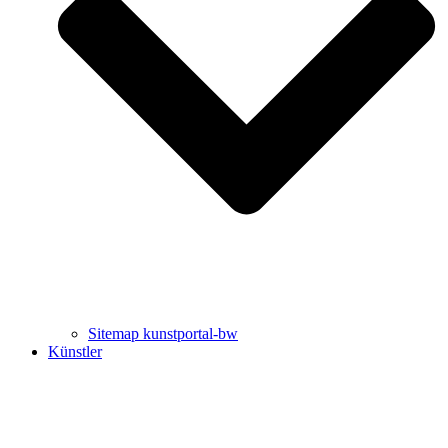
Uli Rothfuss
Harald Schwiers
Sitemap kunstportal-bw
Künstler
Buchtipps von Prof. Uli Rothfuss