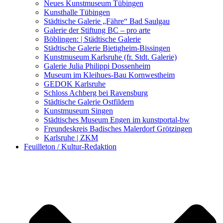
Kunstwettbewerbe, Ausschreibungen für Künstler
Neues Kunstmuseum Tübingen
Kunsthalle Tübingen
Städtische Galerie „Fähre“ Bad Saulgau
Galerie der Stiftung BC – pro arte
Böblingen: | Städtische Galerie
Städtische Galerie Bietigheim-Bissingen
Kunstmuseum Karlsruhe (fr. Stdt. Galerie)
Galerie Julia Philippi Dossenheim
Museum im Kleihues-Bau Kornwestheim
GEDOK Karlsruhe
Schloss Achberg bei Ravensburg
Städtische Galerie Ostfildern
Kunstmuseum Singen
Städtisches Museum Engen im kunstportal-bw
Freundeskreis Badisches Malerdorf Grötzingen
Karlsruhe | ZKM
Feuilleton / Kultur-Redaktion