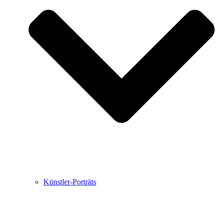
Buchbesprechungen von Harald Schwiers
Haralds Streifzüge
Hörtipps von Harald Schwiers
Kunstausflüge mit Sigrid Balke
Marc Peschke – Out of The Länd
Buchtipps von Uli Rothfuss
Hausbesuche
Frederick D. Bunsen – Kunst
Bildergeschichten von Jürgen Linde und Dietmar
Zankel
Kunsttheorie: Kunstführer und Flugschwein
Kunst geht weiter.
Künstler-Porträts