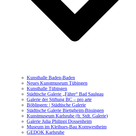
Ausstellungen 2021 – 2023
Malerei, Zeichnung, Fotografie
Skulptur und Installation
Musik, Literatur und andere
Kunstvermittler
Was seither geschah
Kunsthalle Baden-Baden
Kunstwettbewerbe, Ausschreibungen für Künstler
Neues Kunstmuseum Tübingen
Kunsthalle Tübingen
Städtische Galerie „Fähre“ Bad Saulgau
Galerie der Stiftung BC – pro arte
Böblingen: | Städtische Galerie
Städtische Galerie Bietigheim-Bissingen
Kunstmuseum Karlsruhe (fr. Stdt. Galerie)
Galerie Julia Philippi Dossenheim
Museum im Kleihues-Bau Kornwestheim
GEDOK Karlsruhe