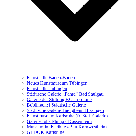
Ausstellungen 2021 – 2023
Malerei, Zeichnung, Fotografie
Skulptur und Installation
Musik, Literatur und andere
Kunstvermittler
Was seither geschah
Kunsthalle Baden-Baden
Kunstwettbewerbe, Ausschreibungen für Künstler
Neues Kunstmuseum Tübingen
Kunsthalle Tübingen
Städtische Galerie „Fähre“ Bad Saulgau
Galerie der Stiftung BC – pro arte
Böblingen: | Städtische Galerie
Städtische Galerie Bietigheim-Bissingen
Kunstmuseum Karlsruhe (fr. Stdt. Galerie)
Galerie Julia Philippi Dossenheim
Museum im Kleihues-Bau Kornwestheim
GEDOK Karlsruhe