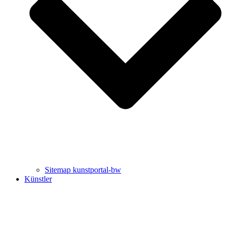
Uli Rothfuss
Harald Schwiers
Sitemap kunstportal-bw
Künstler
Buchtipps von Prof. Uli Rothfuss