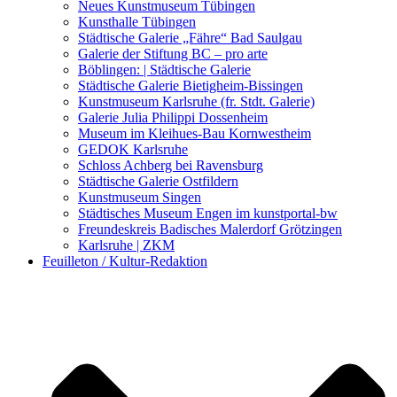
Kunstwettbewerbe, Ausschreibungen für Künstler
Neues Kunstmuseum Tübingen
Kunsthalle Tübingen
Städtische Galerie „Fähre“ Bad Saulgau
Galerie der Stiftung BC – pro arte
Böblingen: | Städtische Galerie
Städtische Galerie Bietigheim-Bissingen
Kunstmuseum Karlsruhe (fr. Stdt. Galerie)
Galerie Julia Philippi Dossenheim
Museum im Kleihues-Bau Kornwestheim
GEDOK Karlsruhe
Schloss Achberg bei Ravensburg
Städtische Galerie Ostfildern
Kunstmuseum Singen
Städtisches Museum Engen im kunstportal-bw
Freundeskreis Badisches Malerdorf Grötzingen
Karlsruhe | ZKM
Feuilleton / Kultur-Redaktion