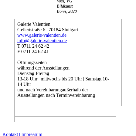
Voss, VG
Bildkunst
Bonn, 2020
Galerie Valentien
Gellertstraße 6 | 70184 Stuttgart
www.galerie-valentien.de
Buchtipps von Prof. Uli Rothfuss
info@galerie-valentien.de
T 0711 24 62 42
F 0711 24 62 41
Öffnungszeiten
während der Ausstellungen
Dienstag-Freitag
13-18 Uhr | mittwochs bis 20 Uhr | Samstag 10-
14 Uhr
und nach Vereinbarungaußerhalb der
Ausstellungen nach Terminvereinbarung
Buchbesprechungen von Harald Schwiers
Haralds Streifzüge
Hörtipps von Harald Schwiers
Kunstausflüge mit Sigrid Balke
Marc Peschke – Out of The Länd
Buchtipps von Uli Rothfuss
Hausbesuche
Kontakt | Impressum
Frederick D. Bunsen – Kunst