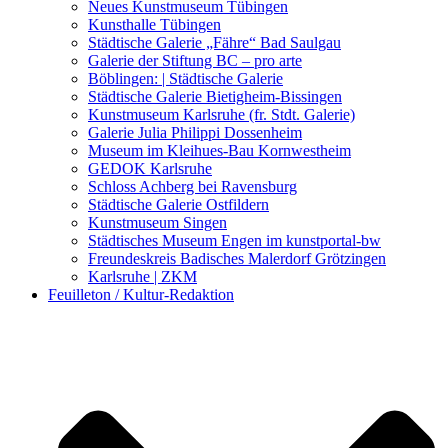
Kunstwettbewerbe, Ausschreibungen für Künstler
Neues Kunstmuseum Tübingen
Kunsthalle Tübingen
Städtische Galerie „Fähre“ Bad Saulgau
Galerie der Stiftung BC – pro arte
Böblingen: | Städtische Galerie
Städtische Galerie Bietigheim-Bissingen
Kunstmuseum Karlsruhe (fr. Stdt. Galerie)
Galerie Julia Philippi Dossenheim
Museum im Kleihues-Bau Kornwestheim
GEDOK Karlsruhe
Schloss Achberg bei Ravensburg
Städtische Galerie Ostfildern
Kunstmuseum Singen
Städtisches Museum Engen im kunstportal-bw
Freundeskreis Badisches Malerdorf Grötzingen
Karlsruhe | ZKM
Feuilleton / Kultur-Redaktion