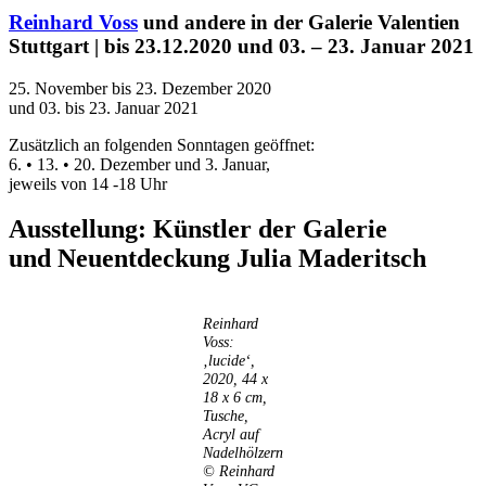
Reinhard Voss
und andere in der Galerie Valentien
Stuttgart | bis 23.12.2020 und 03. – 23. Januar 2021
25. November bis 23. Dezember 2020
und 03. bis 23. Januar 2021
Zusätzlich an folgenden Sonntagen geöffnet:
6. • 13. • 20. Dezember und 3. Januar,
jeweils von 14 -18 Uhr
Ausstellung: Künstler der Galerie
und Neuentdeckung Julia Maderitsch
Uli Rothfuss
Reinhard
Voss:
‚lucide‘,
2020, 44 x
Harald Schwiers
18 x 6 cm,
Tusche,
Acryl auf
Nadelhölzern
© Reinhard