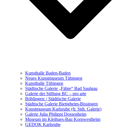
Ausstellungen 2021 – 2023
Malerei, Zeichnung, Fotografie
Skulptur und Installation
Musik, Literatur und andere
Kunstvermittler
Was seither geschah
Kunsthalle Baden-Baden
Kunstwettbewerbe, Ausschreibungen für Künstler
Neues Kunstmuseum Tübingen
Kunsthalle Tübingen
Städtische Galerie „Fähre“ Bad Saulgau
Galerie der Stiftung BC – pro arte
Böblingen: | Städtische Galerie
Städtische Galerie Bietigheim-Bissingen
Kunstmuseum Karlsruhe (fr. Stdt. Galerie)
Galerie Julia Philippi Dossenheim
Museum im Kleihues-Bau Kornwestheim
GEDOK Karlsruhe