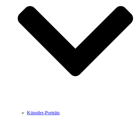
Buchbesprechungen von Harald Schwiers
Haralds Streifzüge
Hörtipps von Harald Schwiers
Kunstausflüge mit Sigrid Balke
Marc Peschke – Out of The Länd
Buchtipps von Uli Rothfuss
Hausbesuche
Frederick D. Bunsen – Kunst
Bildergeschichten von Jürgen Linde und Dietmar
Zankel
Kunsttheorie: Kunstführer und Flugschwein
Kunst geht weiter.
Künstler-Porträts