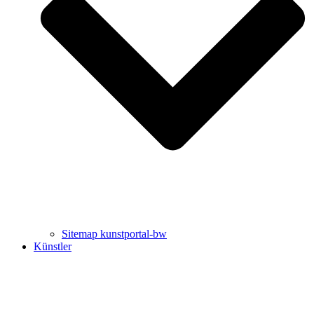
Uli Rothfuss
Harald Schwiers
Sitemap kunstportal-bw
Künstler
Buchtipps von Prof. Uli Rothfuss