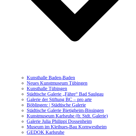
Ausstellungen 2021 – 2023
Malerei, Zeichnung, Fotografie
Skulptur und Installation
Musik, Literatur und andere
Kunstvermittler
Was seither geschah
Kunsthalle Baden-Baden
Kunstwettbewerbe, Ausschreibungen für Künstler
Neues Kunstmuseum Tübingen
Kunsthalle Tübingen
Städtische Galerie „Fähre“ Bad Saulgau
Galerie der Stiftung BC – pro arte
Böblingen: | Städtische Galerie
Städtische Galerie Bietigheim-Bissingen
Kunstmuseum Karlsruhe (fr. Stdt. Galerie)
Galerie Julia Philippi Dossenheim
Museum im Kleihues-Bau Kornwestheim
GEDOK Karlsruhe