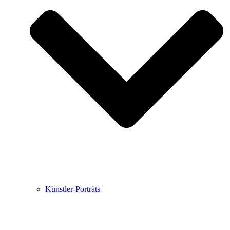
Buchbesprechungen von Harald Schwiers
Haralds Streifzüge
Hörtipps von Harald Schwiers
Kunstausflüge mit Sigrid Balke
Marc Peschke – Out of The Länd
Buchtipps von Uli Rothfuss
Hausbesuche
Frederick D. Bunsen – Kunst
Bildergeschichten von Jürgen Linde und Dietmar
Zankel
Kunsttheorie: Kunstführer und Flugschwein
Kunst geht weiter.
Künstler-Porträts