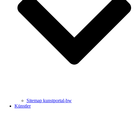
Uli Rothfuss
Harald Schwiers
Sitemap kunstportal-bw
Künstler
Buchtipps von Prof. Uli Rothfuss