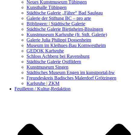
Kunstwettbewerbe, Ausschreibungen für Künstler
Neues Kunstmuseum Tübingen
Kunsthalle Tübingen
Städtische Galerie „Fähre“ Bad Saulgau
Galerie der Stiftung BC – pro arte
Böblingen: | Städtische Galerie
Städtische Galerie Bietigheim-Bissingen
Kunstmuseum Karlsruhe (fr. Stdt. Galerie)
Galerie Julia Philippi Dossenheim
Museum im Kleihues-Bau Kornwestheim
GEDOK Karlsruhe
Schloss Achberg bei Ravensburg
Städtische Galerie Ostfildern
Kunstmuseum Singen
Städtisches Museum Engen im kunstportal-bw
Freundeskreis Badisches Malerdorf Grötzingen
Karlsruhe | ZKM
Feuilleton / Kultur-Redaktion