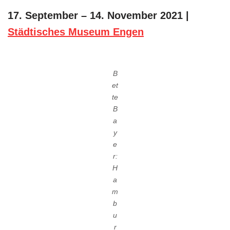
17. September – 14. November 2021 |
Städtisches Museum Engen
B
et
te
B
a
y
e
r:
H
a
m
b
u
r