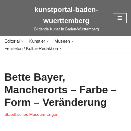
kunstportal-baden-
Zum
wuerttemberg
Inhalt
springen
Bildende Kunst in Baden-Württemberg
Editorial
Künstler
Museen
Feuilleton / Kultur-Redaktion
Bette Bayer,
Mancherorts – Farbe –
Form – Veränderung
Staedtisches Museum Engen