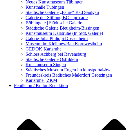
Kunstwettbewerbe, Ausschreibungen für Künstler
Neues Kunstmuseum Tübingen
Kunsthalle Tübingen
Städtische Galerie „Fähre“ Bad Saulgau
Galerie der Stiftung BC – pro arte
Böblingen: | Städtische Galerie
Städtische Galerie Bietigheim-Bissingen
Kunstmuseum Karlsruhe (fr. Stdt. Galerie)
Galerie Julia Philippi Dossenheim
Museum im Kleihues-Bau Kornwestheim
GEDOK Karlsruhe
Schloss Achberg bei Ravensburg
Städtische Galerie Ostfildern
Kunstmuseum Singen
Städtisches Museum Engen im kunstportal-bw
Freundeskreis Badisches Malerdorf Grötzingen
Karlsruhe | ZKM
Feuilleton / Kultur-Redaktion