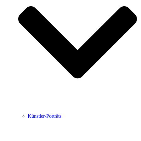
Buchbesprechungen von Harald Schwiers
Haralds Streifzüge
Hörtipps von Harald Schwiers
Kunstausflüge mit Sigrid Balke
Marc Peschke – Out of The Länd
Buchtipps von Uli Rothfuss
Hausbesuche
Frederick D. Bunsen – Kunst
Bildergeschichten von Jürgen Linde und Dietmar
Zankel
Kunsttheorie: Kunstführer und Flugschwein
Kunst geht weiter.
Künstler-Porträts