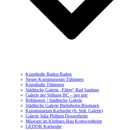
Ausstellungen 2021 – 2023
Malerei, Zeichnung, Fotografie
Skulptur und Installation
Musik, Literatur und andere
Kunstvermittler
Was seither geschah
Kunsthalle Baden-Baden
Kunstwettbewerbe, Ausschreibungen für Künstler
Neues Kunstmuseum Tübingen
Kunsthalle Tübingen
Städtische Galerie „Fähre“ Bad Saulgau
Galerie der Stiftung BC – pro arte
Böblingen: | Städtische Galerie
Städtische Galerie Bietigheim-Bissingen
Kunstmuseum Karlsruhe (fr. Stdt. Galerie)
Galerie Julia Philippi Dossenheim
Museum im Kleihues-Bau Kornwestheim
GEDOK Karlsruhe