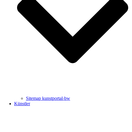
Uli Rothfuss
Harald Schwiers
Sitemap kunstportal-bw
Künstler
Buchtipps von Prof. Uli Rothfuss