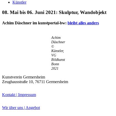
Künstler
08. Mai bis 06. Juni 2021: Skulptur, Wandobjekt
Achim Däschner im kunstportal-bw:
bleibt alles anders
Achim
Däschner
©
Künstler,
VG
Bildkunst
Uli Rothfuss
Bonn
2021
Kunstverein Germersheim
Zeughausstraße 10, 76711 Germersheim
Harald Schwiers
Kontakt | Impressum
Wir über uns | Angebot