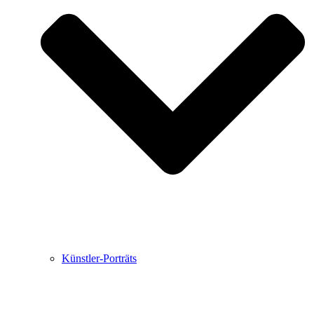
Buchbesprechungen von Harald Schwiers
Haralds Streifzüge
Hörtipps von Harald Schwiers
Kunstausflüge mit Sigrid Balke
Marc Peschke – Out of The Länd
Buchtipps von Uli Rothfuss
Hausbesuche
Frederick D. Bunsen – Kunst
Bildergeschichten von Jürgen Linde und Dietmar
Zankel
Kunsttheorie: Kunstführer und Flugschwein
Kunst geht weiter.
Künstler-Porträts