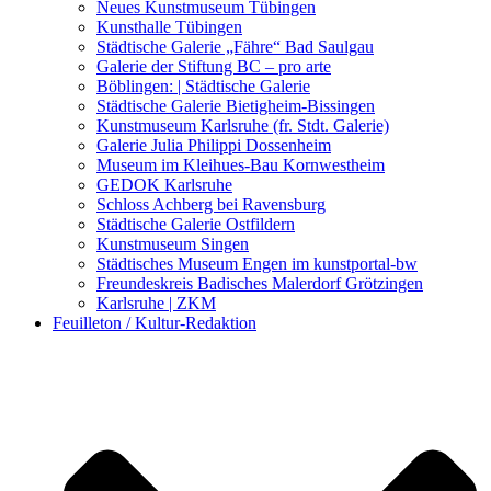
Kunstwettbewerbe, Ausschreibungen für Künstler
Neues Kunstmuseum Tübingen
Kunsthalle Tübingen
Städtische Galerie „Fähre“ Bad Saulgau
Galerie der Stiftung BC – pro arte
Böblingen: | Städtische Galerie
Städtische Galerie Bietigheim-Bissingen
Kunstmuseum Karlsruhe (fr. Stdt. Galerie)
Galerie Julia Philippi Dossenheim
Museum im Kleihues-Bau Kornwestheim
GEDOK Karlsruhe
Schloss Achberg bei Ravensburg
Städtische Galerie Ostfildern
Kunstmuseum Singen
Städtisches Museum Engen im kunstportal-bw
Freundeskreis Badisches Malerdorf Grötzingen
Karlsruhe | ZKM
Feuilleton / Kultur-Redaktion