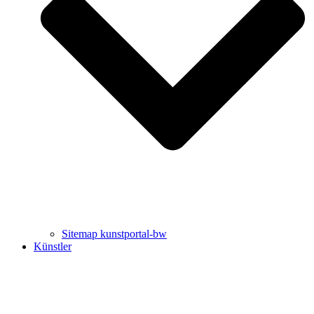
Uli Rothfuss
Harald Schwiers
Sitemap kunstportal-bw
Künstler
Buchtipps von Prof. Uli Rothfuss