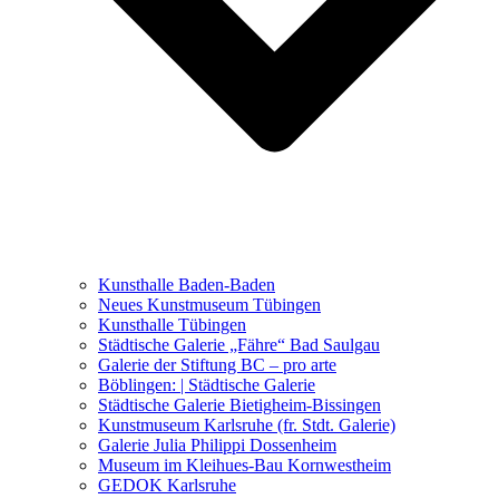
Ausstellungen 2021 – 2023
Malerei, Zeichnung, Fotografie
Skulptur und Installation
Musik, Literatur und andere
Kunstvermittler
Was seither geschah
Kunsthalle Baden-Baden
Kunstwettbewerbe, Ausschreibungen für Künstler
Neues Kunstmuseum Tübingen
Kunsthalle Tübingen
Städtische Galerie „Fähre“ Bad Saulgau
Galerie der Stiftung BC – pro arte
Böblingen: | Städtische Galerie
Städtische Galerie Bietigheim-Bissingen
Kunstmuseum Karlsruhe (fr. Stdt. Galerie)
Galerie Julia Philippi Dossenheim
Museum im Kleihues-Bau Kornwestheim
GEDOK Karlsruhe