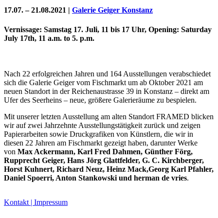
17.07. – 21.08.2021 |
Galerie Geiger Konstanz
Vernissage: Samstag 17. Juli, 11 bis 17 Uhr, Opening: Saturday
July 17th, 11 a.m. to 5. p.m.
Nach 22 erfolgreichen Jahren und 164 Ausstellungen verabschiedet
sich die Galerie Geiger vom Fischmarkt um ab Oktober 2021 am
neuen Standort in der Reichenaustrasse 39 in Konstanz – direkt am
Ufer des Seerheins – neue, größere Galerieräume zu bespielen.
Mit unserer letzten Ausstellung am alten Standort FRAMED blicken
Uli Rothfuss
wir auf zwei Jahrzehnte Ausstellungstätigkeit zurück und zeigen
Papierarbeiten sowie Druckgrafiken von Künstlern, die wir in
diesen 22 Jahren am Fischmarkt gezeigt haben, darunter Werke
von
Max Ackermann, Karl Fred Dahmen, Günther Förg,
Rupprecht Geiger, Hans Jörg Glattfelder, G. C. Kirchberger,
Horst Kuhnert, Richard Neuz, Heinz Mack,Georg Karl Pfahler,
Harald Schwiers
Daniel Spoerri, Anton Stankowski und herman de vries
.
Kontakt | Impressum