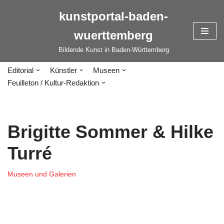
kunstportal-baden-
Zum
wuerttemberg
Inhalt
springen
Bildende Kunst in Baden-Württemberg
Editorial
Künstler
Museen
Feuilleton / Kultur-Redaktion
Brigitte Sommer & Hilke
Turré
Museen und Galerien