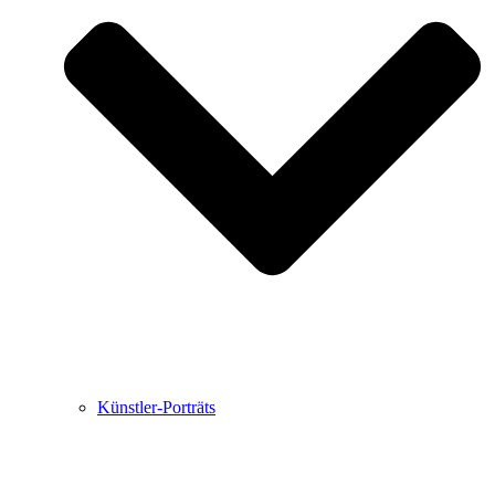
Buchbesprechungen von Harald Schwiers
Haralds Streifzüge
Hörtipps von Harald Schwiers
Kunstausflüge mit Sigrid Balke
Marc Peschke – Out of The Länd
Buchtipps von Uli Rothfuss
Hausbesuche
Frederick D. Bunsen – Kunst
Bildergeschichten von Jürgen Linde und Dietmar
Zankel
Kunsttheorie: Kunstführer und Flugschwein
Kunst geht weiter.
Künstler-Porträts