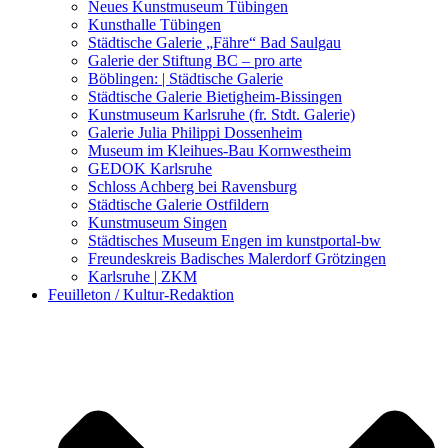
Kunstwettbewerbe, Ausschreibungen für Künstler
Neues Kunstmuseum Tübingen
Kunsthalle Tübingen
Städtische Galerie „Fähre“ Bad Saulgau
Galerie der Stiftung BC – pro arte
Böblingen: | Städtische Galerie
Städtische Galerie Bietigheim-Bissingen
Kunstmuseum Karlsruhe (fr. Stdt. Galerie)
Galerie Julia Philippi Dossenheim
Museum im Kleihues-Bau Kornwestheim
GEDOK Karlsruhe
Schloss Achberg bei Ravensburg
Städtische Galerie Ostfildern
Kunstmuseum Singen
Städtisches Museum Engen im kunstportal-bw
Freundeskreis Badisches Malerdorf Grötzingen
Karlsruhe | ZKM
Feuilleton / Kultur-Redaktion