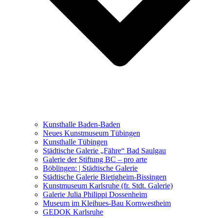
Ausstellungen 2021 – 2023
Malerei, Zeichnung, Fotografie
Skulptur und Installation
Musik, Literatur und andere
Kunstvermittler
Was seither geschah
Kunsthalle Baden-Baden
Kunstwettbewerbe, Ausschreibungen für Künstler
Neues Kunstmuseum Tübingen
Kunsthalle Tübingen
Städtische Galerie „Fähre“ Bad Saulgau
Galerie der Stiftung BC – pro arte
Böblingen: | Städtische Galerie
Städtische Galerie Bietigheim-Bissingen
Kunstmuseum Karlsruhe (fr. Stdt. Galerie)
Galerie Julia Philippi Dossenheim
Museum im Kleihues-Bau Kornwestheim
GEDOK Karlsruhe