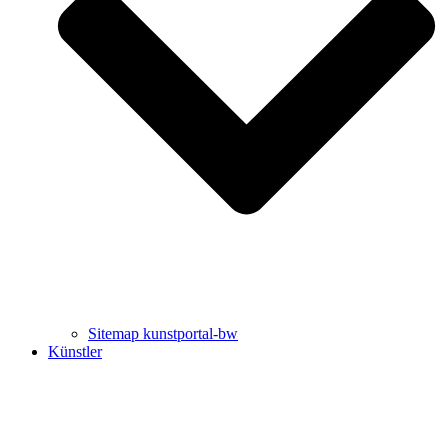
Uli Rothfuss
Harald Schwiers
Sitemap kunstportal-bw
Künstler
Buchtipps von Prof. Uli Rothfuss