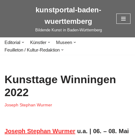
kunstportal-baden-
Zum
wuerttemberg
Inhalt
springen
Bildende Kunst in Baden-Württemberg
Editorial
Künstler
Museen
Feuilleton / Kultur-Redaktion
Kunsttage Winningen
2022
Joseph Stephan Wurmer
Joseph Stephan Wurmer
u.a. | 06. – 08. Mai