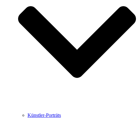
Buchbesprechungen von Harald Schwiers
Haralds Streifzüge
Hörtipps von Harald Schwiers
Kunstausflüge mit Sigrid Balke
Marc Peschke – Out of The Länd
Buchtipps von Uli Rothfuss
Hausbesuche
Frederick D. Bunsen – Kunst
Bildergeschichten von Jürgen Linde und Dietmar
Zankel
Kunsttheorie: Kunstführer und Flugschwein
Kunst geht weiter.
Künstler-Porträts