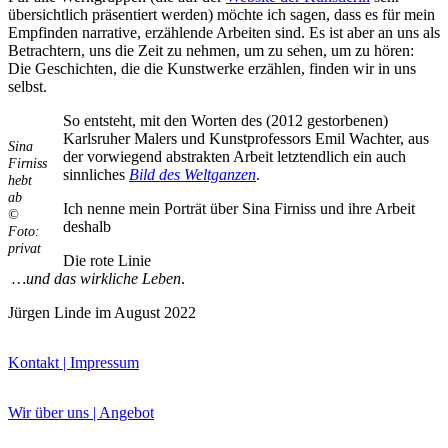
übersichtlich präsentiert werden) möchte ich sagen, dass es für mein
Bildergeschichten von Jürgen Linde und Dietmar
Empfinden narrative, erzählende Arbeiten sind. Es ist aber an uns als
Zankel
Betrachtern, uns die Zeit zu nehmen, um zu sehen, um zu hören:
Kunsttheorie: Kunstführer und Flugschwein
Die Geschichten, die die Kunstwerke erzählen, finden wir in uns
Kunst geht weiter.
selbst.
So entsteht, mit den Worten des (2012 gestorbenen)
Karlsruher Malers und Kunstprofessors Emil Wachter, aus
Sina
der vorwiegend abstrakten Arbeit letztendlich ein auch
Firniss
sinnliches
Bild des Weltganzen
.
hebt
ab
Ich nenne mein Porträt über Sina Firniss und ihre Arbeit
©
deshalb
Foto:
privat
Die rote Linie
…und das wirkliche Leben
.
Jürgen Linde im August 2022
Kontakt | Impressum
Wir über uns | Angebot