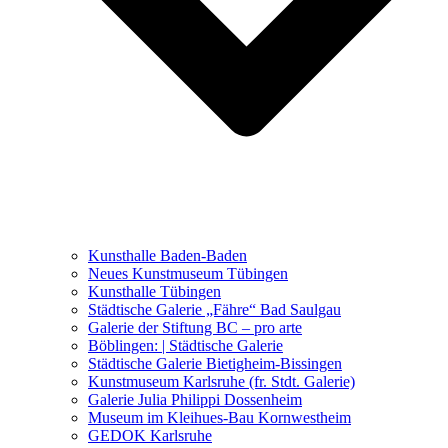
Ausstellungen 2021 – 2023
Malerei, Zeichnung, Fotografie
Skulptur und Installation
Musik, Literatur und andere
Kunstvermittler
Was seither geschah
Kunsthalle Baden-Baden
Kunstwettbewerbe, Ausschreibungen für Künstler
Neues Kunstmuseum Tübingen
Kunsthalle Tübingen
Städtische Galerie „Fähre“ Bad Saulgau
Galerie der Stiftung BC – pro arte
Böblingen: | Städtische Galerie
Städtische Galerie Bietigheim-Bissingen
Kunstmuseum Karlsruhe (fr. Stdt. Galerie)
Galerie Julia Philippi Dossenheim
Museum im Kleihues-Bau Kornwestheim
GEDOK Karlsruhe