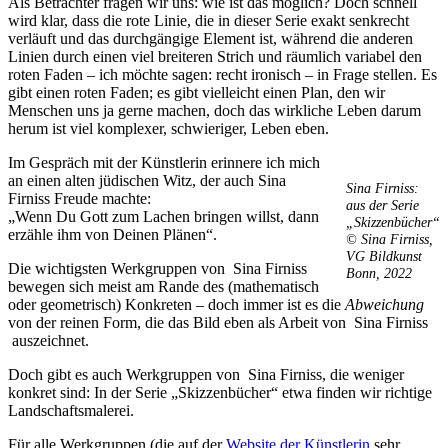
Als Betrachter fragen wir uns: wie ist das möglich? Doch schnell
wird klar, dass die rote Linie, die in dieser Serie exakt senkrecht
verläuft und das durchgängige Element ist, während die anderen
Linien durch einen viel breiteren Strich und räumlich variabel den
roten Faden – ich möchte sagen: recht ironisch – in Frage stellen. Es
gibt einen roten Faden; es gibt vielleicht einen Plan, den wir
Menschen uns ja gerne machen, doch das wirkliche Leben darum
Buchtipps von Prof. Uli Rothfuss
herum ist viel komplexer, schwieriger, Leben eben.
Im Gespräch mit der Künstlerin erinnere ich mich
an einen alten jüdischen Witz, der auch Sina
Sina Firniss:
Firniss Freude machte:
aus der Serie
„Wenn Du Gott zum Lachen bringen willst, dann
„Skizzenbücher“
erzähle ihm von Deinen Plänen“.
©
Sina Firniss,
VG Bildkunst
Die wichtigsten Werkgruppen von Sina Firniss
Bonn, 2022
bewegen sich meist am Rande des (mathematisch
oder geometrisch) Konkreten – doch immer ist es die
Abweichung
Buchbesprechungen von Harald Schwiers
von der reinen Form, die das Bild eben als Arbeit von Sina Firniss
Haralds Streifzüge
auszeichnet.
Hörtipps von Harald Schwiers
Doch gibt es auch Werkgruppen von Sina Firniss, die weniger
Kunstausflüge mit Sigrid Balke
konkret sind: In der Serie „Skizzenbücher“ etwa finden wir richtige
Marc Peschke – Out of The Länd
Landschaftsmalerei.
Buchtipps von Uli Rothfuss
Hausbesuche
Für alle Werkgruppen (die auf der
Website der Künstlerin
sehr
Frederick D. Bunsen – Kunst