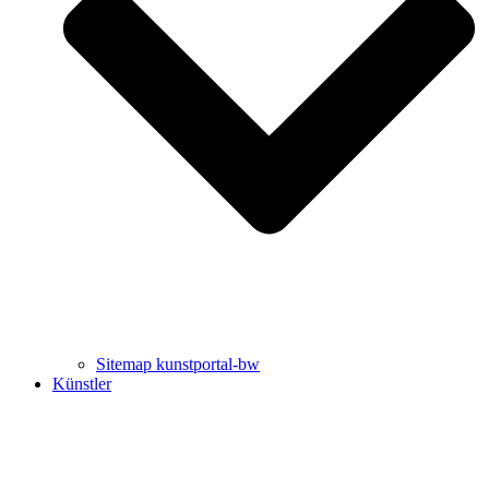
Uli Rothfuss
Harald Schwiers
Sitemap kunstportal-bw
Künstler
Buchtipps von Prof. Uli Rothfuss