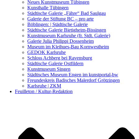
Kunstwettbewerbe, Ausschreibungen für Künstler
Neues Kunstmuseum Tübingen
Kunsthalle Tübingen
Städtische Galerie „Fähre“ Bad Saulgau
Galerie der Stiftung BC – pro arte
Böblingen: | Städtische Galerie
Städtische Galerie Bietigheim-Bissingen
Kunstmuseum Karlsruhe (fr. Stdt. Galerie)
Galerie Julia Philippi Dossenheim
Museum im Kleihues-Bau Kornwestheim
GEDOK Karlsruhe
Schloss Achberg bei Ravensburg
Städtische Galerie Ostfildern
Kunstmuseum Singen
Städtisches Museum Engen im kunstportal-bw
Freundeskreis Badisches Malerdorf Grötzingen
Karlsruhe | ZKM
Feuilleton / Kultur-Redaktion