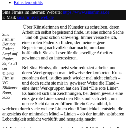
Künstlerporträts
Sina Firniss im Internet: Website:
https://www.sinafirniss.de
E-Mail:
sina.firniss@web.de
Über Künstlerinnen und Künstler zu schreiben, deren
Arbeit ich selbst begeisternd finde, ist eine schöne Sache
Sina
– und oft ganz schön schwierig. Immer versuche ich,
Firniss:
einen roten Faden zu finden, der meine eigene
Der rote
Begeisterung nachvollziehbar macht, um dann
Faden;
hoffentlich Sie als Leser für die jeweilige Arbeit zu
Acryl auf
gewinnen und zu interessieren.
Papier,
29,7 x 21
Bei Sina Firniss, die meist sehr reduziert arbeitet und
cm
Uli Rothfuss
deren Werkgruppen man teilweise der konkreten Kunst
©
Sina
zuordnen darf, ist dies auch wieder mal nicht einfach –
Firniss,
VG
und doch reicht sie mir in gewisser Weise die Hand –
Bildkunst
eine ihrer Werkgruppen hat den Titel “Die rote Linie“.
Bonn,
Es handelt sich um Zeichnungen, bei denen jeweils eine
2022
einzige rote Linie zuerst den Blick auf sich zieht, um
Harald Schwiers
unsere Sicht dann zu öffnen für ein Gesamtbild, in
welchem durch viele weitere Linien eine Räumlichkeit entsteht, die
angesichts der minimalen Mittel – Linien – ob der intuitiv spürbaren
Lebendigkeit schlicht verblüfft und neugierig macht.