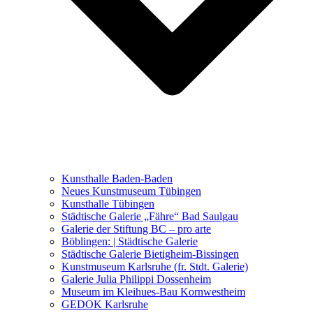
Ausstellungen 2021 – 2023
Malerei, Zeichnung, Fotografie
Skulptur und Installation
Musik, Literatur und andere
Kunstvermittler
Was seither geschah
Kunsthalle Baden-Baden
Kunstwettbewerbe, Ausschreibungen für Künstler
Neues Kunstmuseum Tübingen
Kunsthalle Tübingen
Städtische Galerie „Fähre“ Bad Saulgau
Galerie der Stiftung BC – pro arte
Böblingen: | Städtische Galerie
Städtische Galerie Bietigheim-Bissingen
Kunstmuseum Karlsruhe (fr. Stdt. Galerie)
Galerie Julia Philippi Dossenheim
Museum im Kleihues-Bau Kornwestheim
GEDOK Karlsruhe