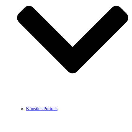
Buchbesprechungen von Harald Schwiers
Haralds Streifzüge
Hörtipps von Harald Schwiers
Kunstausflüge mit Sigrid Balke
Marc Peschke – Out of The Länd
Buchtipps von Uli Rothfuss
Hausbesuche
Frederick D. Bunsen – Kunst
Bildergeschichten von Jürgen Linde und Dietmar
Zankel
Kunsttheorie: Kunstführer und Flugschwein
Kunst geht weiter.
Künstler-Porträts