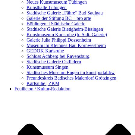
Kunstwettbewerbe, Ausschreibungen für Künstler
Neues Kunstmuseum Tübingen
Kunsthalle Tübingen
Städtische Galerie „Fähre“ Bad Saulgau
Galerie der Stiftung BC – pro arte
Böblingen: | Städtische Galerie
Städtische Galerie Bietigheim-Bissingen
Kunstmuseum Karlsruhe (fr. Stdt. Galerie)
Galerie Julia Philippi Dossenheim
Museum im Kleihues-Bau Kornwestheim
GEDOK Karlsruhe
Schloss Achberg bei Ravensburg
Städtische Galerie Ostfildern
Kunstmuseum Singen
Städtisches Museum Engen im kunstportal-bw
Freundeskreis Badisches Malerdorf Grötzingen
Karlsruhe | ZKM
Feuilleton / Kultur-Redaktion