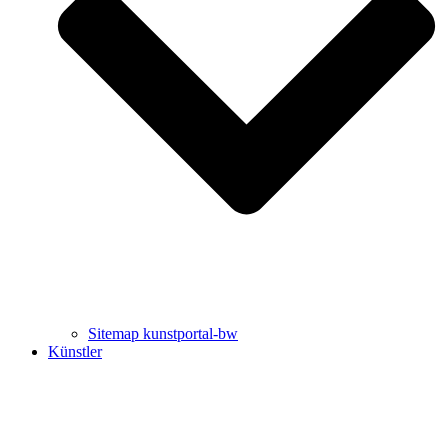
Uli Rothfuss
Harald Schwiers
Sitemap kunstportal-bw
Künstler
Buchtipps von Prof. Uli Rothfuss