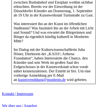
zwischen Busbahnhof und Eierplatz weithin sichtbar
erleuchten. Bereits vor der Einweihung ist der
Düsseldorfer Künstler am Donnerstag, 1. September
ab 19 Uhr in der Kunstwerkstatt Turmstraße zu Gast.
Was interessiert ihn an der Kunst im öffentlichen
Stadtraum? Was fasziniert ihn an der Arbeit mit Licht
Buchtipps von Prof. Uli Rothfuss
und Sound? Und was erwartet die Bürgerinnen und
Bürger da eigentlich künftig kulturell in Monheim
Mitte?
Im Dialog mit der Kulturwissenschaftlerin Julia
Höner, Direktorin der „KAI10 | Arthena
Foundation“, haben Interessierte die Chance, den
Künstler und sein Werk im großen Saal des
Erdgeschosses in der Kunstwerkstatt schon vorab
näher kennenzulernen. Der Eintritt ist frei. Um eine
vorherige Anmeldung per E-Mail
Buchbesprechungen von Harald Schwiers
an
kunstvermittlung
@monheim.de
wird gebeten.
Haralds Streifzüge
Hörtipps von Harald Schwiers
Kunstausflüge mit Sigrid Balke
Kontakt | Impressum
Marc Peschke – Out of The Länd
Buchtipps von Uli Rothfuss
Hausbesuche
Wir über uns | Angebot
Frederick D. Bunsen – Kunst