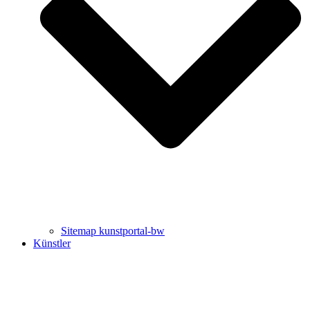
Uli Rothfuss
Harald Schwiers
Sitemap kunstportal-bw
Künstler
Buchtipps von Prof. Uli Rothfuss