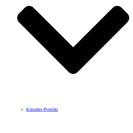
Buchbesprechungen von Harald Schwiers
Haralds Streifzüge
Hörtipps von Harald Schwiers
Kunstausflüge mit Sigrid Balke
Marc Peschke – Out of The Länd
Buchtipps von Uli Rothfuss
Hausbesuche
Frederick D. Bunsen – Kunst
Bildergeschichten von Jürgen Linde und Dietmar
Zankel
Kunsttheorie: Kunstführer und Flugschwein
Kunst geht weiter.
Künstler-Porträts