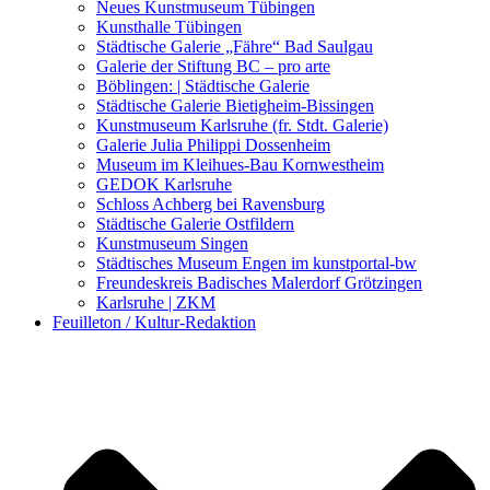
Kunstwettbewerbe, Ausschreibungen für Künstler
Neues Kunstmuseum Tübingen
Kunsthalle Tübingen
Städtische Galerie „Fähre“ Bad Saulgau
Galerie der Stiftung BC – pro arte
Böblingen: | Städtische Galerie
Städtische Galerie Bietigheim-Bissingen
Kunstmuseum Karlsruhe (fr. Stdt. Galerie)
Galerie Julia Philippi Dossenheim
Museum im Kleihues-Bau Kornwestheim
GEDOK Karlsruhe
Schloss Achberg bei Ravensburg
Städtische Galerie Ostfildern
Kunstmuseum Singen
Städtisches Museum Engen im kunstportal-bw
Freundeskreis Badisches Malerdorf Grötzingen
Karlsruhe | ZKM
Feuilleton / Kultur-Redaktion