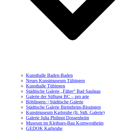
Ausstellungen 2021 – 2023
Malerei, Zeichnung, Fotografie
Skulptur und Installation
Musik, Literatur und andere
Kunstvermittler
Was seither geschah
Kunsthalle Baden-Baden
Kunstwettbewerbe, Ausschreibungen für Künstler
Neues Kunstmuseum Tübingen
Kunsthalle Tübingen
Städtische Galerie „Fähre“ Bad Saulgau
Galerie der Stiftung BC – pro arte
Böblingen: | Städtische Galerie
Städtische Galerie Bietigheim-Bissingen
Kunstmuseum Karlsruhe (fr. Stdt. Galerie)
Galerie Julia Philippi Dossenheim
Museum im Kleihues-Bau Kornwestheim
GEDOK Karlsruhe