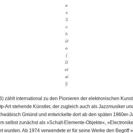
e
s
S
c
h
ül
e
(
D
et
ai
l)
 zählt international zu den Pionieren der elektronischen Kunst. 
p-Art stehende Künstler, der zugleich auch als Jazzmusiker und
Schwäbisch Gmünd und entwickelte dort ab den späten 1960er-J
hm selbst zunächst als »Schalt-Elemente-Objekte«, »Electronike
t wurden. Ab 1974 verwendete er für seine Werke den Begriff »E