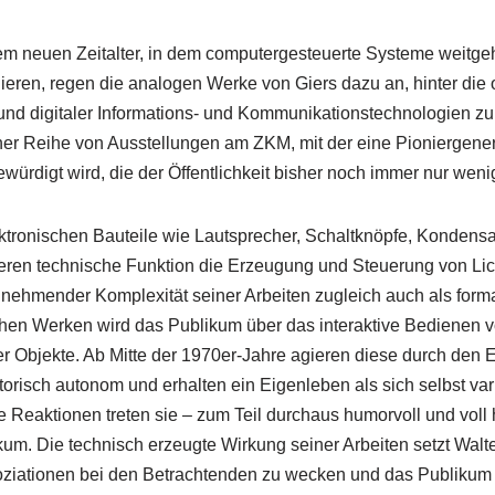
em neuen Zeitalter, in dem computergesteuerte Systeme weitge
ieren, regen die analogen Werke von Giers dazu an, hinter die
 und digitaler Informations- und Kommunikationstechnologien zu
einer Reihe von Ausstellungen am ZKM, mit der eine Pioniergene
ürdigt wird, die der Öffentlichkeit bisher noch immer nur wenig
ektronischen Bauteile wie Lautsprecher, Schaltknöpfe, Kondens
deren technische Funktion die Erzeugung und Steuerung von Lic
nehmender Komplexität seiner Arbeiten zugleich auch als forma
rühen Werken wird das Publikum über das interaktive Bedienen
er Objekte. Ab Mitte der 1970er-Jahre agieren diese durch den 
torisch autonom und erhalten ein Eigenleben als sich selbst va
 Reaktionen treten sie – zum Teil durchaus humorvoll und voll h
um. Die technisch erzeugte Wirkung seiner Arbeiten setzt Walter
iationen bei den Betrachtenden zu wecken und das Publikum f