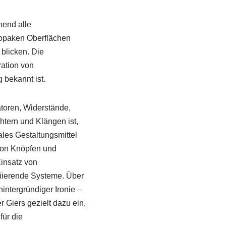
hend alle
 opaken Oberflächen
 blicken. Die
ration von
 bekannt ist.
atoren, Widerstände,
htern und Klängen ist,
les Gestaltungsmittel
 von Knöpfen und
Einsatz von
riierende Systeme. Über
intergründiger Ironie –
 Giers gezielt dazu ein,
ür die