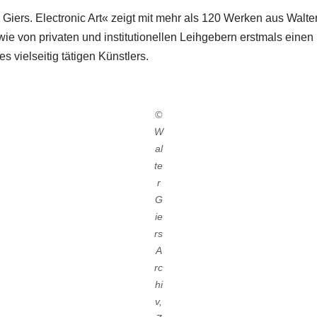
Giers. Electronic Art« zeigt mit mehr als 120 Werken aus Walter
 von privaten und institutionellen Leihgebern erstmals eine
 vielseitig tätigen Künstlers.
©
W
al
te
r
G
ie
rs
A
rc
hi
v,