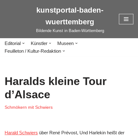
kunstportal-baden-
Zum
wuerttemberg
Inhalt
springen
Bildende Kunst in Baden-Württemberg
Editorial
Künstler
Museen
Feuilleton / Kultur-Redaktion
Haralds kleine Tour
d’Alsace
Schmökern mit Schwiers
Harald Schwiers
über René Prévost, Und Harlekin heißt der