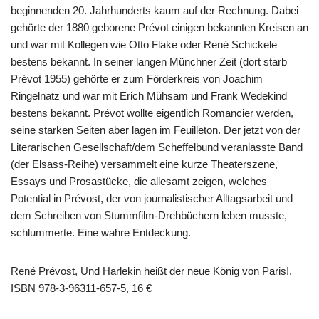
beginnenden 20. Jahrhunderts kaum auf der Rechnung. Dabei
gehörte der 1880 geborene Prévot einigen bekannten Kreisen an
und war mit Kollegen wie Otto Flake oder René Schickele
bestens bekannt. In seiner langen Münchner Zeit (dort starb
Prévot 1955) gehörte er zum Förderkreis von Joachim
Ringelnatz und war mit Erich Mühsam und Frank Wedekind
bestens bekannt. Prévot wollte eigentlich Romancier werden,
seine starken Seiten aber lagen im Feuilleton. Der jetzt von der
Literarischen Gesellschaft/dem Scheffelbund veranlasste Band
(der Elsass-Reihe) versammelt eine kurze Theaterszene,
Essays und Prosastücke, die allesamt zeigen, welches
Potential in Prévost, der von journalistischer Alltagsarbeit und
dem Schreiben von Stummfilm-Drehbüchern leben musste,
schlummerte. Eine wahre Entdeckung.
René Prévost, Und Harlekin heißt der neue König von Paris!,
ISBN 978-3-96311-657-5, 16 €