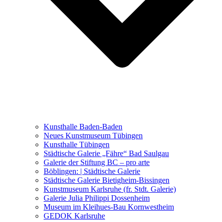
Ausstellungen 2021 – 2023
Malerei, Zeichnung, Fotografie
Skulptur und Installation
Musik, Literatur und andere
Kunstvermittler
Was seither geschah
Kunsthalle Baden-Baden
Kunstwettbewerbe, Ausschreibungen für Künstler
Neues Kunstmuseum Tübingen
Kunsthalle Tübingen
Städtische Galerie „Fähre“ Bad Saulgau
Galerie der Stiftung BC – pro arte
Böblingen: | Städtische Galerie
Städtische Galerie Bietigheim-Bissingen
Kunstmuseum Karlsruhe (fr. Stdt. Galerie)
Galerie Julia Philippi Dossenheim
Museum im Kleihues-Bau Kornwestheim
GEDOK Karlsruhe