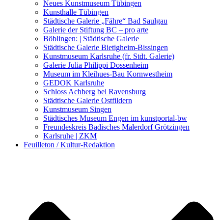
Kunstwettbewerbe, Ausschreibungen für Künstler
Neues Kunstmuseum Tübingen
Kunsthalle Tübingen
Städtische Galerie „Fähre“ Bad Saulgau
Galerie der Stiftung BC – pro arte
Böblingen: | Städtische Galerie
Städtische Galerie Bietigheim-Bissingen
Kunstmuseum Karlsruhe (fr. Stdt. Galerie)
Galerie Julia Philippi Dossenheim
Museum im Kleihues-Bau Kornwestheim
GEDOK Karlsruhe
Schloss Achberg bei Ravensburg
Städtische Galerie Ostfildern
Kunstmuseum Singen
Städtisches Museum Engen im kunstportal-bw
Freundeskreis Badisches Malerdorf Grötzingen
Karlsruhe | ZKM
Feuilleton / Kultur-Redaktion