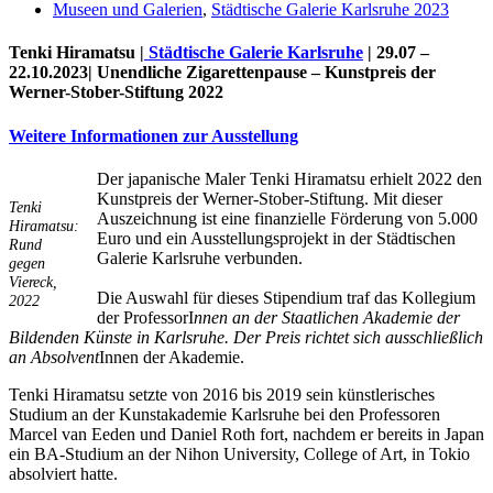
Museen und Galerien
,
Städtische Galerie Karlsruhe 2023
Tenki Hiramatsu |
Städtische Galerie Karlsruhe
| 29.07 –
22.10.2023| Unendliche Zigarettenpause – Kunstpreis der
Werner-Stober-Stiftung 2022
Weitere Informationen zur Ausstellung
Der japanische Maler Tenki Hiramatsu erhielt 2022 den
Kunstpreis der Werner-Stober-Stiftung. Mit dieser
Tenki
Auszeichnung ist eine finanzielle Förderung von 5.000
Hiramatsu:
Euro und ein Ausstellungsprojekt in der Städtischen
Rund
Galerie Karlsruhe verbunden.
gegen
Uli Rothfuss
Viereck,
Die Auswahl für dieses Stipendium traf das Kollegium
2022
der ProfessorI
nnen an der Staatlichen Akademie der
Bildenden Künste in Karlsruhe. Der Preis richtet sich ausschließlich
an Absolvent
Innen der Akademie.
Harald Schwiers
Tenki Hiramatsu setzte von 2016 bis 2019 sein künstlerisches
Studium an der Kunstakademie Karlsruhe bei den Professoren
Marcel van Eeden und Daniel Roth fort, nachdem er bereits in Japan
ein BA-Studium an der Nihon University, College of Art, in Tokio
absolviert hatte.