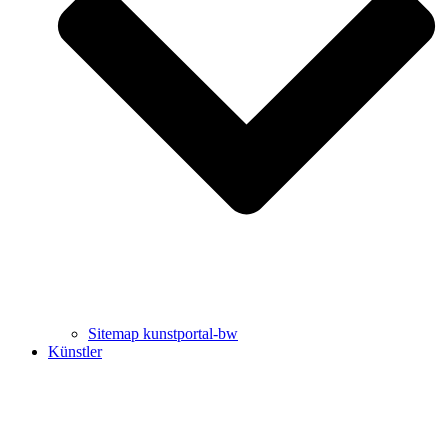
Uli Rothfuss
Harald Schwiers
Sitemap kunstportal-bw
Künstler
Buchtipps von Prof. Uli Rothfuss