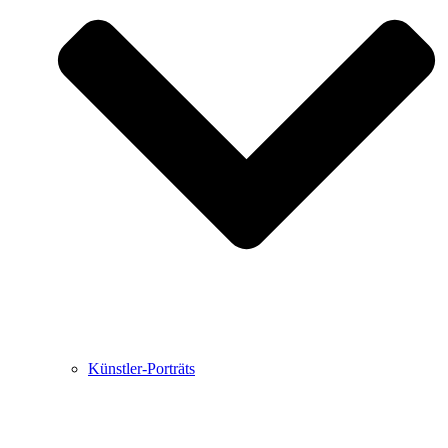
Buchbesprechungen von Harald Schwiers
Haralds Streifzüge
Hörtipps von Harald Schwiers
Kunstausflüge mit Sigrid Balke
Marc Peschke – Out of The Länd
Buchtipps von Uli Rothfuss
Hausbesuche
Frederick D. Bunsen – Kunst
Bildergeschichten von Jürgen Linde und Dietmar
Zankel
Kunsttheorie: Kunstführer und Flugschwein
Kunst geht weiter.
Künstler-Porträts