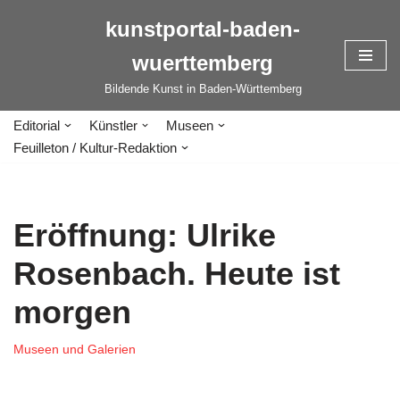
kunstportal-baden-
Zum
wuerttemberg
Inhalt
springen
Bildende Kunst in Baden-Württemberg
Editorial
Künstler
Museen
Feuilleton / Kultur-Redaktion
Eröffnung: Ulrike
Rosenbach. Heute ist
morgen
Museen und Galerien