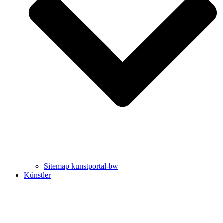
Uli Rothfuss
Harald Schwiers
Sitemap kunstportal-bw
Künstler
Buchtipps von Prof. Uli Rothfuss