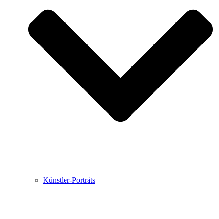
Buchbesprechungen von Harald Schwiers
Haralds Streifzüge
Hörtipps von Harald Schwiers
Kunstausflüge mit Sigrid Balke
Marc Peschke – Out of The Länd
Buchtipps von Uli Rothfuss
Hausbesuche
Frederick D. Bunsen – Kunst
Bildergeschichten von Jürgen Linde und Dietmar
Zankel
Kunsttheorie: Kunstführer und Flugschwein
Kunst geht weiter.
Künstler-Porträts