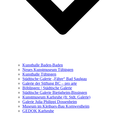
Ausstellungen 2021 – 2023
Malerei, Zeichnung, Fotografie
Skulptur und Installation
Musik, Literatur und andere
Kunstvermittler
Was seither geschah
Kunsthalle Baden-Baden
Kunstwettbewerbe, Ausschreibungen für Künstler
Neues Kunstmuseum Tübingen
Kunsthalle Tübingen
Städtische Galerie „Fähre“ Bad Saulgau
Galerie der Stiftung BC – pro arte
Böblingen: | Städtische Galerie
Städtische Galerie Bietigheim-Bissingen
Kunstmuseum Karlsruhe (fr. Stdt. Galerie)
Galerie Julia Philippi Dossenheim
Museum im Kleihues-Bau Kornwestheim
GEDOK Karlsruhe