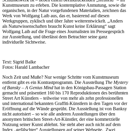
Kunstmuseum zu erleben. Die kontemplative Anmutung, sowie die
organischen, in der Natur vorgefundenen Materialien, zeichnen das
Werk von Wolfgang Laib aus, das er, basierend auf diesen
Werkgruppen, zyklisch und über Jahre weiterentwickelt. „Anders
als Naturwissenschaften braucht Kunst keine Erklärung“ sagt
Wolfgang Laib auf die Frage eines Journalisten im Pressegespräch
zur Ausstellung, und überlässt dem Betrachter seine ganz
individuelle Sichtweise.
Text: Sigrid Balke
Fotos: Harald Lambacher
Noch Zeit und Muße? Nur wenige Schritte vom Kunstmuseum
entfernt gibt es ein Kontrastprogramm. Die Ausstellung
The Mystery
of Bansky – A Genius Mind
hat in den Königsbau-Passagen Station
gemacht und präsentiert 160 bis 170 Reproduktionen des berühmten
Street Art Künstlers – teilweise von mehr als zehn professionellen
und international bekannten Graffiti-Künstlern in den Tagen vor der
Eröffnung auf die Wände gesprüht. Die Ausstellung ist von Banksy
nicht autorisiert – so wie alle anderen Ausstellungen über den
anonymen britischen Street-Art-Künstler, der eine kommerzielle
Nutzung seiner Kunst ablehnt. Sie steht aber auch nicht auf dem
Index „gefälschter“ Ausstellungen auf seiner Webseite. Zwei