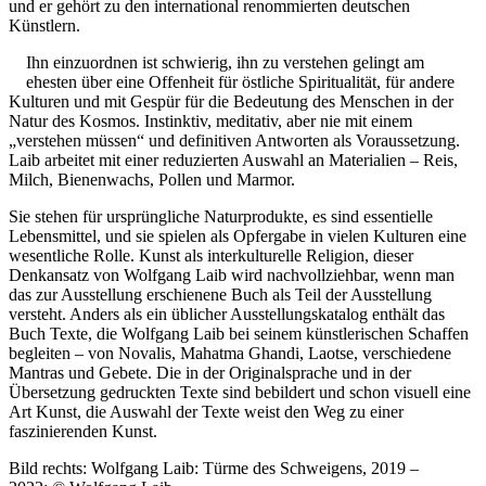
und er gehört zu den international renommierten deutschen
Künstlern.
Ihn einzuordnen ist schwierig, ihn zu verstehen gelingt am
ehesten über eine Offenheit für östliche Spiritualität, für andere
Kulturen und mit Gespür für die Bedeutung des Menschen in der
Natur des Kosmos. Instinktiv, meditativ, aber nie mit einem
Buchtipps von Prof. Uli Rothfuss
„verstehen müssen“ und definitiven Antworten als Voraussetzung.
Laib arbeitet mit einer reduzierten Auswahl an Materialien – Reis,
Milch, Bienenwachs, Pollen und Marmor.
Sie stehen für ursprüngliche Naturprodukte, es sind essentielle
Lebensmittel, und sie spielen als Opfergabe in vielen Kulturen eine
wesentliche Rolle. Kunst als interkulturelle Religion, dieser
Denkansatz von Wolfgang Laib wird nachvollziehbar, wenn man
das zur Ausstellung erschienene Buch als Teil der Ausstellung
versteht. Anders als ein üblicher Ausstellungskatalog enthält das
Buch Texte, die Wolfgang Laib bei seinem künstlerischen Schaffen
Buchbesprechungen von Harald Schwiers
begleiten – von Novalis, Mahatma Ghandi, Laotse, verschiedene
Haralds Streifzüge
Mantras und Gebete. Die in der Originalsprache und in der
Hörtipps von Harald Schwiers
Übersetzung gedruckten Texte sind bebildert und schon visuell eine
Kunstausflüge mit Sigrid Balke
Art Kunst, die Auswahl der Texte weist den Weg zu einer
Marc Peschke – Out of The Länd
faszinierenden Kunst.
Buchtipps von Uli Rothfuss
Hausbesuche
Bild rechts: Wolfgang Laib: Türme des Schweigens, 2019 –
Frederick D. Bunsen – Kunst