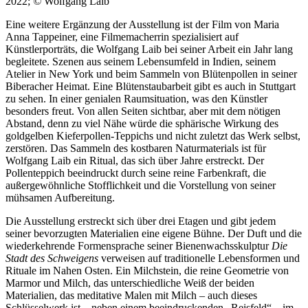
2022;
©
Wolfgang Laib
Bildergeschichten von Jürgen Linde und Dietmar
Eine weitere Ergänzung der Ausstellung ist der Film von Maria
Zankel
Anna Tappeiner, eine Filmemacherrin spezialisiert auf
Kunsttheorie: Kunstführer und Flugschwein
Künstlerporträts, die Wolfgang Laib bei seiner Arbeit ein Jahr lang
Kunst geht weiter.
begleitete. Szenen aus seinem Lebensumfeld in Indien, seinem
Atelier in New York und beim Sammeln von Blütenpollen in seiner
Biberacher Heimat. Eine Blütenstaubarbeit gibt es auch in Stuttgart
zu sehen. In einer genialen Raumsituation, was den Künstler
besonders freut. Von allen Seiten sichtbar, aber mit dem nötigen
Abstand, denn zu viel Nähe würde die sphärische Wirkung des
goldgelben Kieferpollen-Teppichs und nicht zuletzt das Werk selbst,
zerstören. Das Sammeln des kostbaren Naturmaterials ist für
Wolfgang Laib ein Ritual, das sich über Jahre erstreckt. Der
Pollenteppich beeindruckt durch seine reine Farbenkraft, die
außergewöhnliche Stofflichkeit und die Vorstellung von seiner
mühsamen Aufbereitung.
Die Ausstellung erstreckt sich über drei Etagen und gibt jedem
seiner bevorzugten Materialien eine eigene Bühne. Der Duft und die
wiederkehrende Formensprache seiner Bienenwachsskulptur
Die
Stadt des Schweigens
verweisen auf traditionelle Lebensformen und
Rituale im Nahen Osten. Ein Milchstein, die reine Geometrie von
Marmor und Milch, das unterschiedliche Weiß der beiden
Materialien, das meditative Malen mit Milch – auch dieses
Schlüsselwerk ist – neben einem beeindruckenden „Reisfeld“ – im