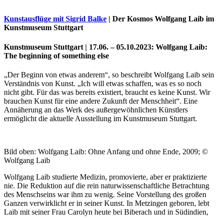
Kunstausflüge mit Sigrid Balke
| Der Kosmos Wolfgang Laib im
Kunstmuseum Stuttgart
Kunstmuseum Stuttgart | 17.06. – 05.10.2023: Wolfgang Laib:
The beginning of something else
„Der Beginn von etwas anderem“, so beschreibt Wolfgang Laib sein
Verständnis von Kunst. „Ich will etwas schaffen, was es so noch
nicht gibt. Für das was bereits existiert, braucht es keine Kunst. Wir
brauchen Kunst für eine andere Zukunft der Menschheit“. Eine
Annäherung an das Werk des außergewöhnlichen Künstlers
Uli Rothfuss
ermöglicht die aktuelle Ausstellung im Kunstmuseum Stuttgart.
Bild oben: Wolfgang Laib: Ohne Anfang und ohne Ende, 2009;
©
Wolfgang Laib
Harald Schwiers
Wolfgang Laib studierte Medizin, promovierte, aber er praktizierte
nie. Die Reduktion auf die rein naturwissenschaftliche Betrachtung
des Menschseins war ihm zu wenig. Seine Vorstellung des großen
Ganzen verwirklicht er in seiner Kunst. In Metzingen geboren, lebt
Laib mit seiner Frau Carolyn heute bei Biberach und in Südindien,