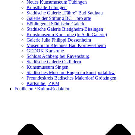
Kunstwettbewerbe, Ausschreibungen für Künstler
Neues Kunstmuseum Tübingen
Kunsthalle Tübingen
Städtische Galerie „Fähre“ Bad Saulgau
Galerie der Stiftung BC – pro arte
Böblingen: | Städtische Galerie
Städtische Galerie Bietigheim-Bissingen
Kunstmuseum Karlsruhe (fr. Stdt. Galerie)
Galerie Julia Philippi Dossenheim
Museum im Kleihues-Bau Kornwestheim
GEDOK Karlsruhe
Schloss Achberg bei Ravensburg
Städtische Galerie Ostfildern
Kunstmuseum Singen
Städtisches Museum Engen im kunstportal-bw
Freundeskreis Badisches Malerdorf Grötzingen
Karlsruhe | ZKM
Feuilleton / Kultur-Redaktion