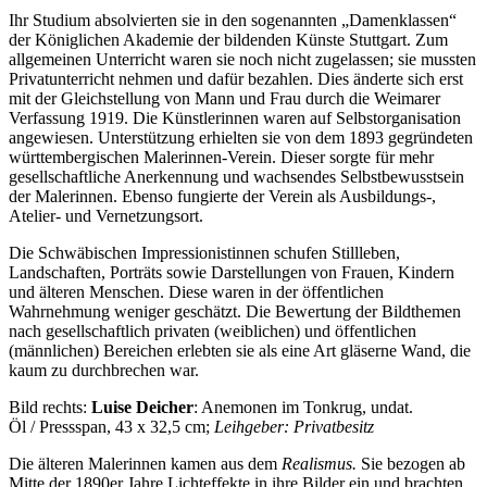
Ihr Studium absolvierten sie in den sogenannten „Damenklassen“
der Königlichen Akademie der bildenden Künste Stuttgart. Zum
allgemeinen Unterricht waren sie noch nicht zugelassen; sie mussten
Privatunterricht nehmen und dafür bezahlen. Dies änderte sich erst
mit der Gleichstellung von Mann und Frau durch die Weimarer
Verfassung 1919. Die Künstlerinnen waren auf Selbstorganisation
Buchtipps von Prof. Uli Rothfuss
angewiesen. Unterstützung erhielten sie von dem 1893 gegründeten
württembergischen Malerinnen-Verein. Dieser sorgte für mehr
gesellschaftliche Anerkennung und wachsendes Selbstbewusstsein
der Malerinnen. Ebenso fungierte der Verein als Ausbildungs-,
Atelier- und Vernetzungsort.
Die Schwäbischen Impressionistinnen schufen Stillleben,
Landschaften, Porträts sowie Darstellungen von Frauen, Kindern
und älteren Menschen. Diese waren in der öffentlichen
Wahrnehmung weniger geschätzt. Die Bewertung der Bildthemen
nach gesellschaftlich privaten (weiblichen) und öffentlichen
Buchbesprechungen von Harald Schwiers
(männlichen) Bereichen erlebten sie als eine Art gläserne Wand, die
Haralds Streifzüge
kaum zu durchbrechen war.
Hörtipps von Harald Schwiers
Bild rechts:
Luise Deicher
: Anemonen im Tonkrug, undat.
Kunstausflüge mit Sigrid Balke
Öl / Pressspan, 43 x 32,5 cm;
Leihgeber: Privatbesitz
Marc Peschke – Out of The Länd
Buchtipps von Uli Rothfuss
Die älteren Malerinnen kamen aus dem
Realismus.
Sie bezogen ab
Hausbesuche
Mitte der 1890er Jahre Lichteffekte in ihre Bilder ein und brachten
Frederick D. Bunsen – Kunst