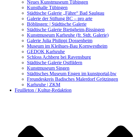
Kunstwettbewerbe, Ausschreibungen für Künstler
Neues Kunstmuseum Tübingen
Kunsthalle Tübingen
Städtische Galerie „Fähre“ Bad Saulgau
Galerie der Stiftung BC – pro arte
Böblingen: | Städtische Galerie
Städtische Galerie Bietigheim-Bissingen
Kunstmuseum Karlsruhe (fr. Stdt. Galerie)
Galerie Julia Philippi Dossenheim
Museum im Kleihues-Bau Kornwestheim
GEDOK Karlsruhe
Schloss Achberg bei Ravensburg
Städtische Galerie Ostfildern
Kunstmuseum Singen
Städtisches Museum Engen im kunstportal-bw
Freundeskreis Badisches Malerdorf Grötzingen
Karlsruhe | ZKM
Feuilleton / Kultur-Redaktion