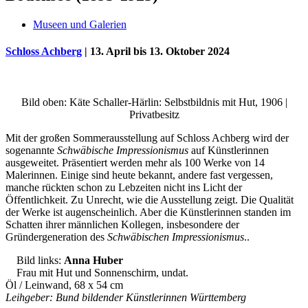
Museen und Galerien
Schloss Achberg
| 13. April bis 13. Oktober 2024
Bild oben: Käte Schaller-Härlin: Selbstbildnis mit Hut, 1906 |
Privatbesitz
Mit der großen Sommerausstellung auf Schloss Achberg wird der
sogenannte
Schwäbische Impressionismus
auf Künstlerinnen
ausgeweitet. Präsentiert werden mehr als 100 Werke von 14
Uli Rothfuss
Malerinnen. Einige sind heute bekannt, andere fast vergessen,
manche rückten schon zu Lebzeiten nicht ins Licht der
Öffentlichkeit. Zu Unrecht, wie die Ausstellung zeigt. Die Qualität
der Werke ist augenscheinlich. Aber die Künstlerinnen standen im
Schatten ihrer männlichen Kollegen, insbesondere der
Gründergeneration des
Schwäbischen Impressionismus
..
Harald Schwiers
Bild links:
Anna Huber
Frau mit Hut und Sonnenschirm, undat.
Öl / Leinwand, 68 x 54 cm
Leihgeber: Bund bildender Künstlerinnen Württemberg