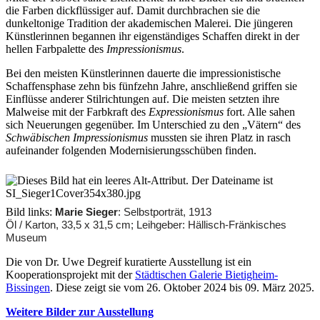
die Farben dickflüssiger auf. Damit durchbrachen sie die
Bildergeschichten von Jürgen Linde und Dietmar
dunkeltonige Tradition der akademischen Malerei. Die jüngeren
Zankel
Künstlerinnen begannen ihr eigenständiges Schaffen direkt in der
Kunsttheorie: Kunstführer und Flugschwein
hellen Farbpalette des
Impressionismus
.
Kunst geht weiter.
Bei den meisten Künstlerinnen dauerte die impressionistische
Schaffensphase zehn bis fünfzehn Jahre, anschließend griffen sie
Einflüsse anderer Stilrichtungen auf. Die meisten setzten ihre
Malweise mit der Farbkraft des
Expressionismus
fort. Alle sahen
sich Neuerungen gegenüber. Im Unterschied zu den „Vätern“ des
Schwäbischen Impressionismus
mussten sie ihren Platz in rasch
aufeinander folgenden Modernisierungsschüben finden.
Bild links:
Marie Sieger
:
Selbstporträt, 1913
Öl / Karton, 33,5 x 31,5 cm; Leihgeber: Hällisch-Fränkisches
Museum
Die von Dr. Uwe Degreif kuratierte Ausstellung ist ein
Kooperationsprojekt mit der
Städtischen Galerie Bietigheim-
Bissingen
. Diese zeigt sie vom 26. Oktober 2024 bis 09. März 2025.
Weitere Bilder zur Ausstellung