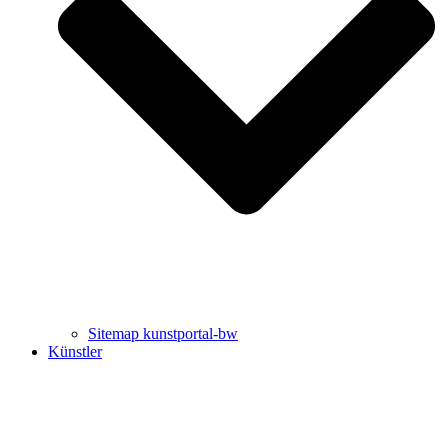
Uli Rothfuss
Harald Schwiers
Sitemap kunstportal-bw
Künstler
Buchtipps von Prof. Uli Rothfuss