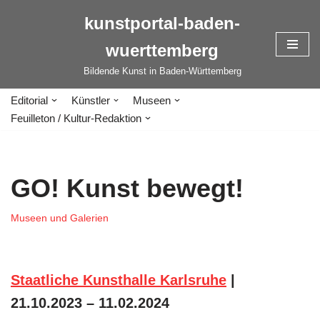
kunstportal-baden-
Zum
wuerttemberg
Inhalt
springen
Bildende Kunst in Baden-Württemberg
Editorial
Künstler
Museen
Feuilleton / Kultur-Redaktion
GO! Kunst bewegt!
Museen und Galerien
Staatliche Kunsthalle Karlsruhe
|
21.10.2023 – 11.02.2024