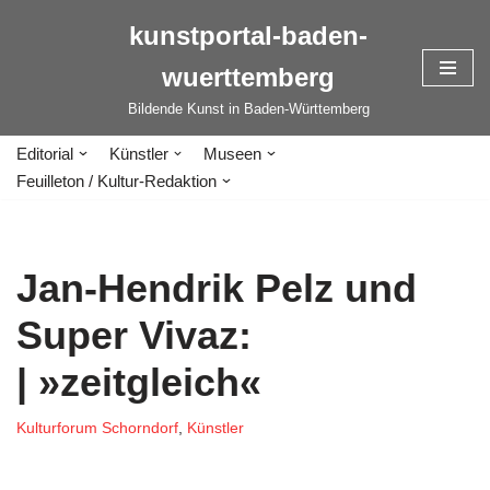
kunstportal-baden-
Zum
wuerttemberg
Inhalt
springen
Bildende Kunst in Baden-Württemberg
Editorial
Künstler
Museen
Feuilleton / Kultur-Redaktion
Jan-Hendrik Pelz und
Super Vivaz:
| »zeitgleich«
Kulturforum Schorndorf
,
Künstler