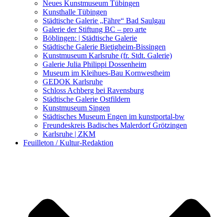
Kunstwettbewerbe, Ausschreibungen für Künstler
Neues Kunstmuseum Tübingen
Kunsthalle Tübingen
Städtische Galerie „Fähre“ Bad Saulgau
Galerie der Stiftung BC – pro arte
Böblingen: | Städtische Galerie
Städtische Galerie Bietigheim-Bissingen
Kunstmuseum Karlsruhe (fr. Stdt. Galerie)
Galerie Julia Philippi Dossenheim
Museum im Kleihues-Bau Kornwestheim
GEDOK Karlsruhe
Schloss Achberg bei Ravensburg
Städtische Galerie Ostfildern
Kunstmuseum Singen
Städtisches Museum Engen im kunstportal-bw
Freundeskreis Badisches Malerdorf Grötzingen
Karlsruhe | ZKM
Feuilleton / Kultur-Redaktion