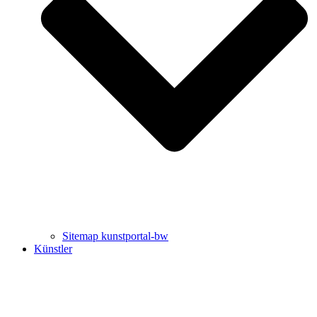
Uli Rothfuss
Harald Schwiers
Sitemap kunstportal-bw
Künstler
Buchtipps von Prof. Uli Rothfuss