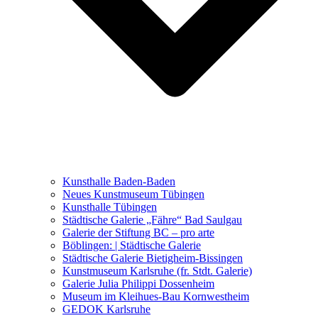
Ausstellungen 2021 – 2023
Malerei, Zeichnung, Fotografie
Skulptur und Installation
Musik, Literatur und andere
Kunstvermittler
Was seither geschah
Kunsthalle Baden-Baden
Kunstwettbewerbe, Ausschreibungen für Künstler
Neues Kunstmuseum Tübingen
Kunsthalle Tübingen
Städtische Galerie „Fähre“ Bad Saulgau
Galerie der Stiftung BC – pro arte
Böblingen: | Städtische Galerie
Städtische Galerie Bietigheim-Bissingen
Kunstmuseum Karlsruhe (fr. Stdt. Galerie)
Galerie Julia Philippi Dossenheim
Museum im Kleihues-Bau Kornwestheim
GEDOK Karlsruhe