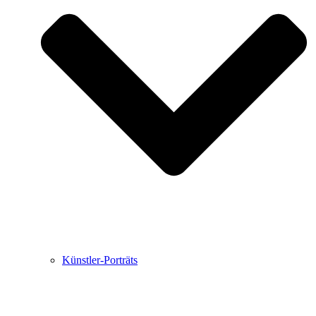
Buchbesprechungen von Harald Schwiers
Haralds Streifzüge
Hörtipps von Harald Schwiers
Kunstausflüge mit Sigrid Balke
Marc Peschke – Out of The Länd
Buchtipps von Uli Rothfuss
Hausbesuche
Frederick D. Bunsen – Kunst
Bildergeschichten von Jürgen Linde und Dietmar
Zankel
Kunsttheorie: Kunstführer und Flugschwein
Kunst geht weiter.
Künstler-Porträts