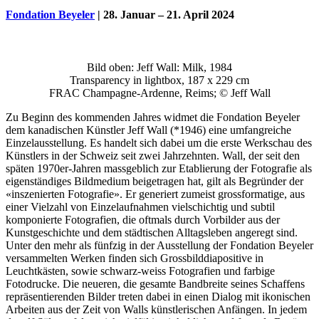
Fondation Beyeler
| 28. Januar – 21. April 2024
Bild oben: Jeff Wall: Milk, 1984
Transparency in lightbox, 187 x 229 cm
FRAC Champagne-Ardenne, Reims; © Jeff Wall
Zu Beginn des kommenden Jahres widmet die Fondation Beyeler
dem kanadischen Künstler Jeff Wall (*1946) eine umfangreiche
Einzelausstellung. Es handelt sich dabei um die erste Werkschau des
Künstlers in der Schweiz seit zwei Jahrzehnten. Wall, der seit den
späten 1970er-Jahren massgeblich zur Etablierung der Fotografie als
Uli Rothfuss
eigenständiges Bildmedium beigetragen hat, gilt als Begründer der
«inszenierten Fotografie». Er generiert zumeist grossformatige, aus
einer Vielzahl von Einzelaufnahmen vielschichtig und subtil
komponierte Fotografien, die oftmals durch Vorbilder aus der
Kunstgeschichte und dem städtischen Alltagsleben angeregt sind.
Unter den mehr als fünfzig in der Ausstellung der Fondation Beyeler
Harald Schwiers
versammelten Werken finden sich Grossbilddiapositive in
Leuchtkästen, sowie schwarz-weiss Fotografien und farbige
Fotodrucke. Die neueren, die gesamte Bandbreite seines Schaffens
repräsentierenden Bilder treten dabei in einen Dialog mit ikonischen
Arbeiten aus der Zeit von Walls künstlerischen Anfängen. In jedem