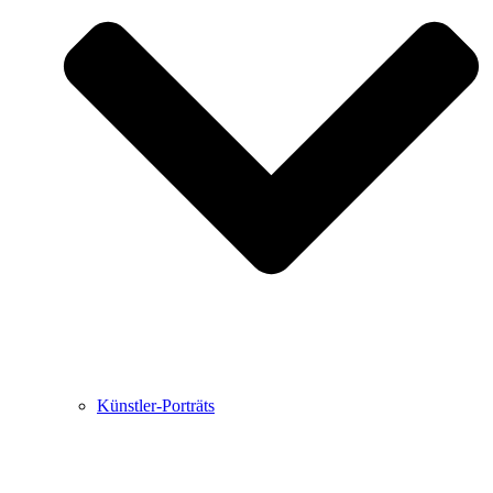
Buchbesprechungen von Harald Schwiers
Haralds Streifzüge
Hörtipps von Harald Schwiers
Kunstausflüge mit Sigrid Balke
Marc Peschke – Out of The Länd
Buchtipps von Uli Rothfuss
Hausbesuche
Frederick D. Bunsen – Kunst
Bildergeschichten von Jürgen Linde und Dietmar
Zankel
Kunsttheorie: Kunstführer und Flugschwein
Kunst geht weiter.
Künstler-Porträts