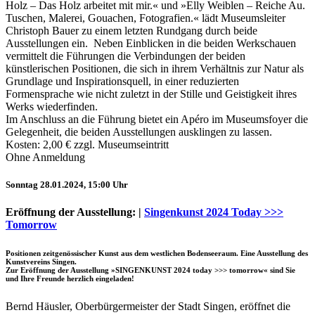
Holz – Das Holz arbeitet mit mir.« und »Elly Weiblen – Reiche Au.
Tuschen, Malerei, Gouachen, Fotografien.« lädt Museumsleiter
Christoph Bauer zu einem letzten Rundgang durch beide
Ausstellungen ein. Neben Einblicken in die beiden Werkschauen
vermittelt die Führungen die Verbindungen der beiden
künstlerischen Positionen, die sich in ihrem Verhältnis zur Natur als
Grundlage und Inspirationsquell, in einer reduzierten
Buchtipps von Prof. Uli Rothfuss
Formensprache wie nicht zuletzt in der Stille und Geistigkeit ihres
Werks wiederfinden.
Im Anschluss an die Führung bietet ein Apéro im Museumsfoyer die
Gelegenheit, die beiden Ausstellungen ausklingen zu lassen.
Kosten: 2,00 € zzgl. Museumseintritt
Ohne Anmeldung
Sonntag 28.01.2024, 15:00 Uhr
Eröffnung der Ausstellung: |
Singenkunst 2024 Today >>>
Tomorrow
Buchbesprechungen von Harald Schwiers
Haralds Streifzüge
Hörtipps von Harald Schwiers
Positionen zeitgenössischer Kunst aus dem westlichen Bodenseeraum. Eine Ausstellung des
Kunstvereins Singen.
Kunstausflüge mit Sigrid Balke
Zur Eröffnung der Ausstellung »SINGENKUNST 2024 today >>> tomorrow« sind Sie
Marc Peschke – Out of The Länd
und Ihre Freunde herzlich eingeladen!
Buchtipps von Uli Rothfuss
Hausbesuche
Bernd Häusler, Oberbürgermeister der Stadt Singen, eröffnet die
Frederick D. Bunsen – Kunst