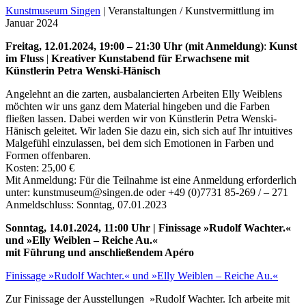
Kunstmuseum Singen
| Veranstaltungen / Kunstvermittlung im
Januar 2024
Freitag, 12.01.2024, 19:00 – 21:30 Uhr (mit Anmeldung)
:
Kunst
im Fluss
|
Kreativer Kunstabend für Erwachsene mit
Künstlerin Petra Wenski-Hänisch
Angelehnt an die zarten, ausbalancierten Arbeiten Elly Weiblens
möchten wir uns ganz dem Material hingeben und die Farben
fließen lassen. Dabei werden wir von Künstlerin Petra Wenski-
Hänisch geleitet. Wir laden Sie dazu ein, sich sich auf Ihr intuitives
Malgefühl einzulassen, bei dem sich Emotionen in Farben und
Formen offenbaren.
Uli Rothfuss
Kosten: 25,00 €
Mit Anmeldung: Für die Teilnahme ist eine Anmeldung erforderlich
unter: kunstmuseum@singen.de oder +49 (0)7731 85-269 / – 271
Anmeldschluss: Sonntag, 07.01.2023
Sonntag, 14.01.2024, 11:00 Uhr
| Finissage »Rudolf Wachter.«
Harald Schwiers
und »Elly Weiblen – Reiche Au.«
mit Führung und anschließendem Apéro
Finissage »Rudolf Wachter.« und »Elly Weiblen – Reiche Au.«
Zur Finissage der Ausstellungen »Rudolf Wachter. Ich arbeite mit