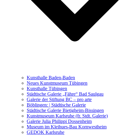
Ausstellungen 2021 – 2023
Malerei, Zeichnung, Fotografie
Skulptur und Installation
Musik, Literatur und andere
Kunstvermittler
Was seither geschah
Kunsthalle Baden-Baden
Kunstwettbewerbe, Ausschreibungen für Künstler
Neues Kunstmuseum Tübingen
Kunsthalle Tübingen
Städtische Galerie „Fähre“ Bad Saulgau
Galerie der Stiftung BC – pro arte
Böblingen: | Städtische Galerie
Städtische Galerie Bietigheim-Bissingen
Kunstmuseum Karlsruhe (fr. Stdt. Galerie)
Galerie Julia Philippi Dossenheim
Museum im Kleihues-Bau Kornwestheim
GEDOK Karlsruhe