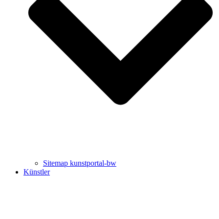
Uli Rothfuss
Harald Schwiers
Sitemap kunstportal-bw
Künstler
Buchtipps von Prof. Uli Rothfuss