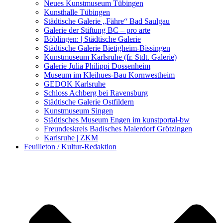
Kunstwettbewerbe, Ausschreibungen für Künstler
Neues Kunstmuseum Tübingen
Kunsthalle Tübingen
Städtische Galerie „Fähre“ Bad Saulgau
Galerie der Stiftung BC – pro arte
Böblingen: | Städtische Galerie
Städtische Galerie Bietigheim-Bissingen
Kunstmuseum Karlsruhe (fr. Stdt. Galerie)
Galerie Julia Philippi Dossenheim
Museum im Kleihues-Bau Kornwestheim
GEDOK Karlsruhe
Schloss Achberg bei Ravensburg
Städtische Galerie Ostfildern
Kunstmuseum Singen
Städtisches Museum Engen im kunstportal-bw
Freundeskreis Badisches Malerdorf Grötzingen
Karlsruhe | ZKM
Feuilleton / Kultur-Redaktion