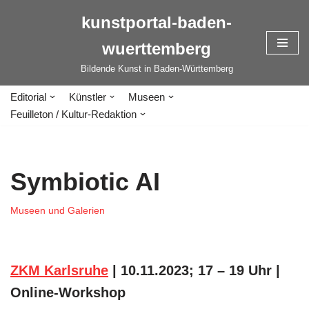
kunstportal-baden-
Zum
wuerttemberg
Inhalt
springen
Bildende Kunst in Baden-Württemberg
Editorial
Künstler
Museen
Feuilleton / Kultur-Redaktion
Symbiotic AI
Museen und Galerien
ZKM Karlsruhe
| 10.11.2023; 17 – 19 Uhr |
Online-Workshop