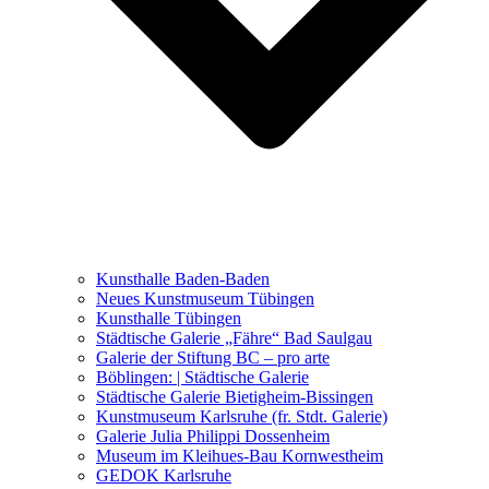
Ausstellungen 2021 – 2023
Malerei, Zeichnung, Fotografie
Skulptur und Installation
Musik, Literatur und andere
Kunstvermittler
Was seither geschah
Kunsthalle Baden-Baden
Kunstwettbewerbe, Ausschreibungen für Künstler
Neues Kunstmuseum Tübingen
Kunsthalle Tübingen
Städtische Galerie „Fähre“ Bad Saulgau
Galerie der Stiftung BC – pro arte
Böblingen: | Städtische Galerie
Städtische Galerie Bietigheim-Bissingen
Kunstmuseum Karlsruhe (fr. Stdt. Galerie)
Galerie Julia Philippi Dossenheim
Museum im Kleihues-Bau Kornwestheim
GEDOK Karlsruhe