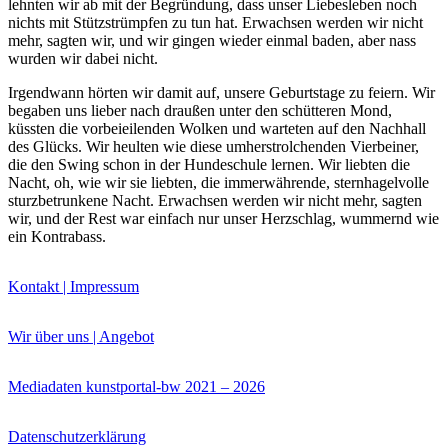
lehnten wir ab mit der Begründung, dass unser Liebesleben noch
nichts mit Stützstrümpfen zu tun hat. Erwachsen werden wir nicht
mehr, sagten wir, und wir gingen wieder einmal baden, aber nass
wurden wir dabei nicht.
Irgendwann hörten wir damit auf, unsere Geburtstage zu feiern. Wir
begaben uns lieber nach draußen unter den schütteren Mond,
Buchtipps von Prof. Uli Rothfuss
küssten die vorbeieilenden Wolken und warteten auf den Nachhall
des Glücks. Wir heulten wie diese umherstrolchenden Vierbeiner,
die den Swing schon in der Hundeschule lernen. Wir liebten die
Nacht, oh, wie wir sie liebten, die immerwährende, sternhagelvolle
sturzbetrunkene Nacht. Erwachsen werden wir nicht mehr, sagten
wir, und der Rest war einfach nur unser Herzschlag, wummernd wie
ein Kontrabass.
Kontakt | Impressum
Buchbesprechungen von Harald Schwiers
Wir über uns | Angebot
Haralds Streifzüge
Hörtipps von Harald Schwiers
Kunstausflüge mit Sigrid Balke
Mediadaten kunstportal-bw 2021 – 2026
Marc Peschke – Out of The Länd
Buchtipps von Uli Rothfuss
Hausbesuche
Datenschutzerklärung
Frederick D. Bunsen – Kunst