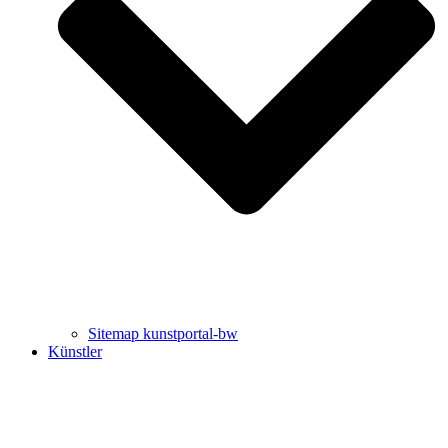
Uli Rothfuss
Harald Schwiers
Sitemap kunstportal-bw
Künstler
Buchtipps von Prof. Uli Rothfuss