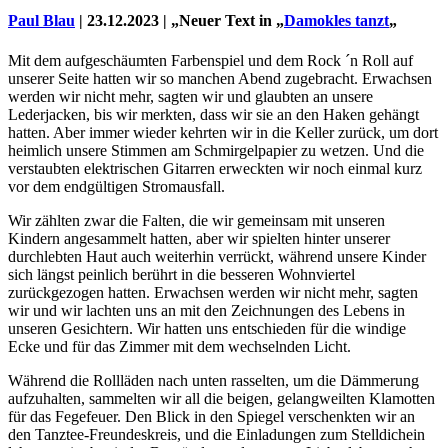
Paul Blau
| 23.12.2023 | „Neuer Text in „
Damokles tanzt
„
Mit dem aufgeschäumten Farbenspiel und dem Rock ´n Roll auf
unserer Seite hatten wir so manchen Abend zugebracht. Erwachsen
werden wir nicht mehr, sagten wir und glaubten an unsere
Lederjacken, bis wir merkten, dass wir sie an den Haken gehängt
hatten. Aber immer wieder kehrten wir in die Keller zurück, um dort
heimlich unsere Stimmen am Schmirgelpapier zu wetzen. Und die
verstaubten elektrischen Gitarren erweckten wir noch einmal kurz
vor dem endgültigen Stromausfall.
Wir zählten zwar die Falten, die wir gemeinsam mit unseren
Kindern angesammelt hatten, aber wir spielten hinter unserer
Uli Rothfuss
durchlebten Haut auch weiterhin verrückt, während unsere Kinder
sich längst peinlich berührt in die besseren Wohnviertel
zurückgezogen hatten. Erwachsen werden wir nicht mehr, sagten
wir und wir lachten uns an mit den Zeichnungen des Lebens in
unseren Gesichtern. Wir hatten uns entschieden für die windige
Ecke und für das Zimmer mit dem wechselnden Licht.
Harald Schwiers
Während die Rollläden nach unten rasselten, um die Dämmerung
aufzuhalten, sammelten wir all die beigen, gelangweilten Klamotten
für das Fegefeuer. Den Blick in den Spiegel verschenkten wir an
den Tanztee-Freundeskreis, und die Einladungen zum Stelldichein