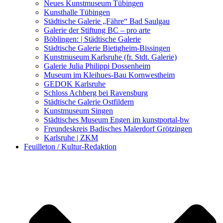
Kunstwettbewerbe, Ausschreibungen für Künstler
Neues Kunstmuseum Tübingen
Kunsthalle Tübingen
Städtische Galerie „Fähre“ Bad Saulgau
Galerie der Stiftung BC – pro arte
Böblingen: | Städtische Galerie
Städtische Galerie Bietigheim-Bissingen
Kunstmuseum Karlsruhe (fr. Stdt. Galerie)
Galerie Julia Philippi Dossenheim
Museum im Kleihues-Bau Kornwestheim
GEDOK Karlsruhe
Schloss Achberg bei Ravensburg
Städtische Galerie Ostfildern
Kunstmuseum Singen
Städtisches Museum Engen im kunstportal-bw
Freundeskreis Badisches Malerdorf Grötzingen
Karlsruhe | ZKM
Feuilleton / Kultur-Redaktion