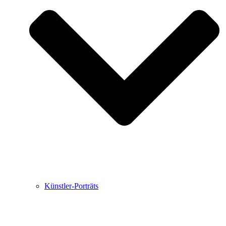
Buchbesprechungen von Harald Schwiers
Haralds Streifzüge
Hörtipps von Harald Schwiers
Kunstausflüge mit Sigrid Balke
Marc Peschke – Out of The Länd
Buchtipps von Uli Rothfuss
Hausbesuche
Frederick D. Bunsen – Kunst
Bildergeschichten von Jürgen Linde und Dietmar
Zankel
Kunsttheorie: Kunstführer und Flugschwein
Kunst geht weiter.
Künstler-Porträts