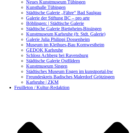
Kunstwettbewerbe, Ausschreibungen für Künstler
Neues Kunstmuseum Tübingen
Kunsthalle Tübingen
Städtische Galerie „Fähre“ Bad Saulgau
Galerie der Stiftung BC – pro arte
Böblingen: | Städtische Galerie
Städtische Galerie Bietigheim-Bissingen
Kunstmuseum Karlsruhe (fr. Stdt. Galerie)
Galerie Julia Philippi Dossenheim
Museum im Kleihues-Bau Kornwestheim
GEDOK Karlsruhe
Schloss Achberg bei Ravensburg
Städtische Galerie Ostfildern
Kunstmuseum Singen
Städtisches Museum Engen im kunstportal-bw
Freundeskreis Badisches Malerdorf Grötzingen
Karlsruhe | ZKM
Feuilleton / Kultur-Redaktion