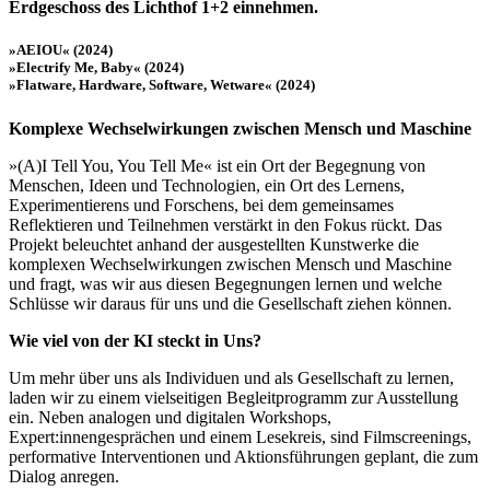
Erdgeschoss des Lichthof 1+2 einnehmen.
»AEIOU« (2024)
»Electrify Me, Baby« (2024)
»Flatware, Hardware, Software, Wetware« (2024)
Komplexe Wechselwirkungen zwischen Mensch und Maschine
Buchtipps von Prof. Uli Rothfuss
»(A)I Tell You, You Tell Me« ist ein Ort der Begegnung von
Menschen, Ideen und Technologien, ein Ort des Lernens,
Experimentierens und Forschens, bei dem gemeinsames
Reflektieren und Teilnehmen verstärkt in den Fokus rückt. Das
Projekt beleuchtet anhand der ausgestellten Kunstwerke die
komplexen Wechselwirkungen zwischen Mensch und Maschine
und fragt, was wir aus diesen Begegnungen lernen und welche
Schlüsse wir daraus für uns und die Gesellschaft ziehen können.
Wie viel von der KI steckt in Uns?
Buchbesprechungen von Harald Schwiers
Haralds Streifzüge
Um mehr über uns als Individuen und als Gesellschaft zu lernen,
Hörtipps von Harald Schwiers
laden wir zu einem vielseitigen Begleitprogramm zur Ausstellung
Kunstausflüge mit Sigrid Balke
ein. Neben analogen und digitalen Workshops,
Marc Peschke – Out of The Länd
Expert:innengesprächen und einem Lesekreis, sind Filmscreenings,
Buchtipps von Uli Rothfuss
performative Interventionen und Aktionsführungen geplant, die zum
Hausbesuche
Dialog anregen.
Frederick D. Bunsen – Kunst