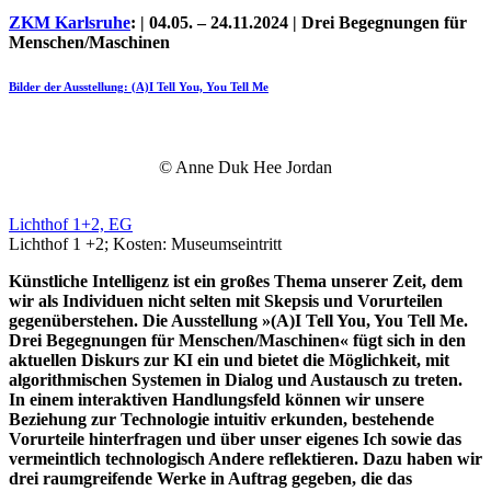
ZKM Karlsruhe
: | 04.05. – 24.11.2024 | Drei Begegnungen für
Menschen/Maschinen
Bilder der Ausstellung: (A)I Tell You, You Tell Me
© Anne Duk Hee Jordan
Lichthof 1+2, EG
Lichthof 1 +2; Kosten: Museumseintritt
Uli Rothfuss
Künstliche Intelligenz ist ein großes Thema unserer Zeit, dem
wir als Individuen nicht selten mit Skepsis und Vorurteilen
gegenüberstehen. Die Ausstellung »(A)I Tell You, You Tell Me.
Drei Begegnungen für Menschen/Maschinen« fügt sich in den
aktuellen Diskurs zur KI ein und bietet die Möglichkeit, mit
algorithmischen Systemen in Dialog und Austausch zu treten.
Harald Schwiers
In einem interaktiven Handlungsfeld können wir unsere
Beziehung zur Technologie intuitiv erkunden, bestehende
Vorurteile hinterfragen und über unser eigenes Ich sowie das
vermeintlich technologisch Andere reflektieren. Dazu haben wir
drei raumgreifende Werke in Auftrag gegeben, die das