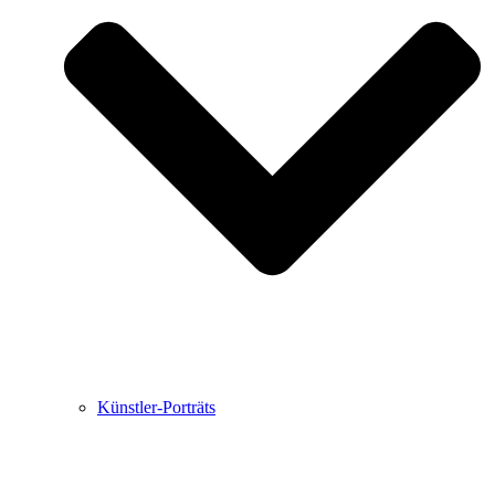
Buchbesprechungen von Harald Schwiers
Haralds Streifzüge
Hörtipps von Harald Schwiers
Kunstausflüge mit Sigrid Balke
Marc Peschke – Out of The Länd
Buchtipps von Uli Rothfuss
Hausbesuche
Frederick D. Bunsen – Kunst
Bildergeschichten von Jürgen Linde und Dietmar
Zankel
Kunsttheorie: Kunstführer und Flugschwein
Kunst geht weiter.
Künstler-Porträts