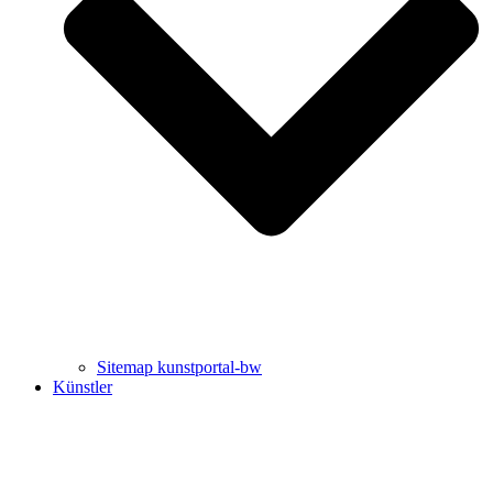
Uli Rothfuss
Harald Schwiers
Sitemap kunstportal-bw
Künstler
Buchtipps von Prof. Uli Rothfuss