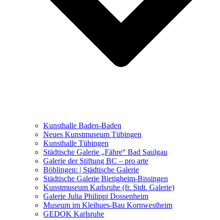
Ausstellungen 2021 – 2023
Malerei, Zeichnung, Fotografie
Skulptur und Installation
Musik, Literatur und andere
Kunstvermittler
Was seither geschah
Kunsthalle Baden-Baden
Kunstwettbewerbe, Ausschreibungen für Künstler
Neues Kunstmuseum Tübingen
Kunsthalle Tübingen
Städtische Galerie „Fähre“ Bad Saulgau
Galerie der Stiftung BC – pro arte
Böblingen: | Städtische Galerie
Städtische Galerie Bietigheim-Bissingen
Kunstmuseum Karlsruhe (fr. Stdt. Galerie)
Galerie Julia Philippi Dossenheim
Museum im Kleihues-Bau Kornwestheim
GEDOK Karlsruhe