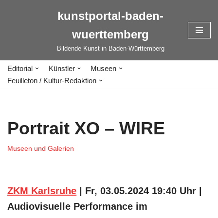
kunstportal-baden-
Zum
wuerttemberg
Inhalt
springen
Bildende Kunst in Baden-Württemberg
Editorial
Künstler
Museen
Feuilleton / Kultur-Redaktion
Portrait XO – WIRE
Museen und Galerien
ZKM Karlsruhe
| Fr, 03.05.2024 19:40 Uhr |
Audiovisuelle Performance im