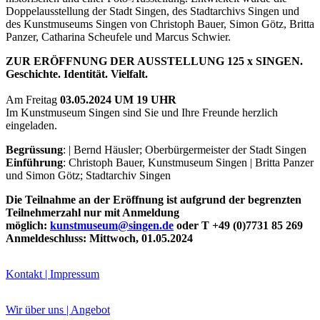
Doppelausstellung der Stadt Singen, des Stadtarchivs Singen und
des Kunstmuseums Singen von Christoph Bauer, Simon Götz, Britta
Panzer, Catharina Scheufele und Marcus Schwier.
ZUR ERÖFFNUNG DER AUSSTELLUNG 125 x SINGEN.
Geschichte. Identität. Vielfalt.
Buchtipps von Prof. Uli Rothfuss
Am Freitag
03.05.2024
UM 19 UHR
Im Kunstmuseum Singen sind Sie und Ihre Freunde herzlich
eingeladen.
Begrüssung
: | Bernd Häusler; Oberbürgermeister der Stadt Singen
Einführung
: Christoph Bauer, Kunstmuseum Singen | Britta Panzer
und Simon Götz; Stadtarchiv Singen
Die Teilnahme an der Eröffnung ist aufgrund der begrenzten
Teilnehmerzahl nur mit Anmeldung
möglich:
kunstmuseum@singen.de
oder T +49 (0)7731 85 269
Buchbesprechungen von Harald Schwiers
Anmeldeschluss: Mittwoch, 01.05.2024
Haralds Streifzüge
Hörtipps von Harald Schwiers
Kunstausflüge mit Sigrid Balke
Kontakt | Impressum
Marc Peschke – Out of The Länd
Buchtipps von Uli Rothfuss
Hausbesuche
Wir über uns | Angebot
Frederick D. Bunsen – Kunst