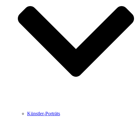
Buchbesprechungen von Harald Schwiers
Haralds Streifzüge
Hörtipps von Harald Schwiers
Kunstausflüge mit Sigrid Balke
Marc Peschke – Out of The Länd
Buchtipps von Uli Rothfuss
Hausbesuche
Frederick D. Bunsen – Kunst
Bildergeschichten von Jürgen Linde und Dietmar
Zankel
Kunsttheorie: Kunstführer und Flugschwein
Kunst geht weiter.
Künstler-Porträts