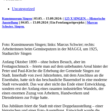
Uncategorized
Kunstmuseum Singen
| 03.05. – 15.09.2024: |
125 X SINGEN. – Historische
Ausstellung
|| 04.05. – 15.09.2024 | Ein Fotolangzeitprojekt: |
Marcus
Schwier. Singen.
Foto: Kunstmuseum Singen; links: Marcus Schwier; rechts:
Arbeiterinnen beim Gemüseputzen in der MAGGI, um 1925,
Stadtarchiv Singen
Uli Rothfuss
Anfang Oktober 1899 – ohne hohen Besuch, aber im
Festtagsschmuck – feierte man auf dem unbebauten Areal hinter der
Peter und Paul-Kirche die Erhebung der Gemeinde Singen zur
Stadt. Innerhalb von zwei Jahrzehnten, mit dem Anschluss an die
Eisenbahn, hatte sich das beschauliche Bauerndorf in eine moderne
Stadt verwandelt. Das war aber nicht das Ende einer Entwicklung,
Harald Schwiers
sondern erst der Anfang eines rasanten industriellen Wandels, der
einen enormen Zuzug von Arbeitern, Handwerkern und
Dienstleistern zur Folge hatte.
Das Jubiläum feiert die Stadt mit einer Doppelausstellung – einer
historischen und einer Foto-Ausstellung. Entwickelt wurde die