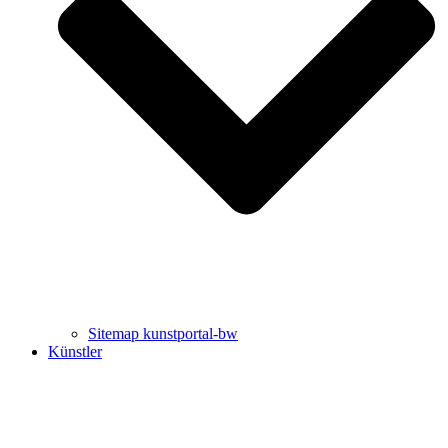
Uli Rothfuss
Harald Schwiers
Sitemap kunstportal-bw
Künstler
Buchtipps von Prof. Uli Rothfuss