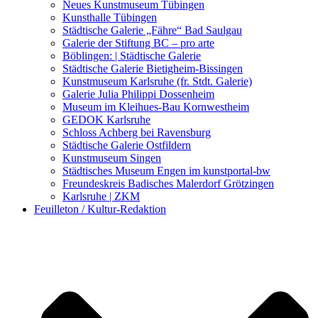
Kunstwettbewerbe, Ausschreibungen für Künstler
Neues Kunstmuseum Tübingen
Kunsthalle Tübingen
Städtische Galerie „Fähre“ Bad Saulgau
Galerie der Stiftung BC – pro arte
Böblingen: | Städtische Galerie
Städtische Galerie Bietigheim-Bissingen
Kunstmuseum Karlsruhe (fr. Stdt. Galerie)
Galerie Julia Philippi Dossenheim
Museum im Kleihues-Bau Kornwestheim
GEDOK Karlsruhe
Schloss Achberg bei Ravensburg
Städtische Galerie Ostfildern
Kunstmuseum Singen
Städtisches Museum Engen im kunstportal-bw
Freundeskreis Badisches Malerdorf Grötzingen
Karlsruhe | ZKM
Feuilleton / Kultur-Redaktion