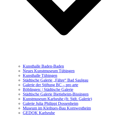
Ausstellungen 2021 – 2023
Malerei, Zeichnung, Fotografie
Skulptur und Installation
Musik, Literatur und andere
Kunstvermittler
Was seither geschah
Kunsthalle Baden-Baden
Kunstwettbewerbe, Ausschreibungen für Künstler
Neues Kunstmuseum Tübingen
Kunsthalle Tübingen
Städtische Galerie „Fähre“ Bad Saulgau
Galerie der Stiftung BC – pro arte
Böblingen: | Städtische Galerie
Städtische Galerie Bietigheim-Bissingen
Kunstmuseum Karlsruhe (fr. Stdt. Galerie)
Galerie Julia Philippi Dossenheim
Museum im Kleihues-Bau Kornwestheim
GEDOK Karlsruhe