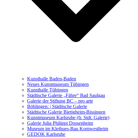
Ausstellungen 2021 – 2023
Malerei, Zeichnung, Fotografie
Skulptur und Installation
Musik, Literatur und andere
Kunstvermittler
Was seither geschah
Kunsthalle Baden-Baden
Kunstwettbewerbe, Ausschreibungen für Künstler
Neues Kunstmuseum Tübingen
Kunsthalle Tübingen
Städtische Galerie „Fähre“ Bad Saulgau
Galerie der Stiftung BC – pro arte
Böblingen: | Städtische Galerie
Städtische Galerie Bietigheim-Bissingen
Kunstmuseum Karlsruhe (fr. Stdt. Galerie)
Galerie Julia Philippi Dossenheim
Museum im Kleihues-Bau Kornwestheim
GEDOK Karlsruhe