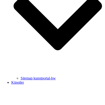
Uli Rothfuss
Harald Schwiers
Sitemap kunstportal-bw
Künstler
Buchtipps von Prof. Uli Rothfuss