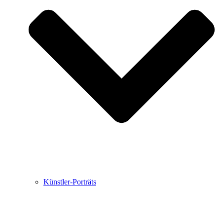
Buchbesprechungen von Harald Schwiers
Haralds Streifzüge
Hörtipps von Harald Schwiers
Kunstausflüge mit Sigrid Balke
Marc Peschke – Out of The Länd
Buchtipps von Uli Rothfuss
Hausbesuche
Frederick D. Bunsen – Kunst
Bildergeschichten von Jürgen Linde und Dietmar
Zankel
Kunsttheorie: Kunstführer und Flugschwein
Kunst geht weiter.
Künstler-Porträts