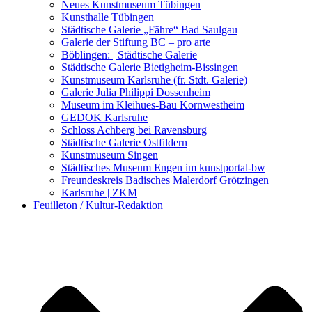
Kunstwettbewerbe, Ausschreibungen für Künstler
Neues Kunstmuseum Tübingen
Kunsthalle Tübingen
Städtische Galerie „Fähre“ Bad Saulgau
Galerie der Stiftung BC – pro arte
Böblingen: | Städtische Galerie
Städtische Galerie Bietigheim-Bissingen
Kunstmuseum Karlsruhe (fr. Stdt. Galerie)
Galerie Julia Philippi Dossenheim
Museum im Kleihues-Bau Kornwestheim
GEDOK Karlsruhe
Schloss Achberg bei Ravensburg
Städtische Galerie Ostfildern
Kunstmuseum Singen
Städtisches Museum Engen im kunstportal-bw
Freundeskreis Badisches Malerdorf Grötzingen
Karlsruhe | ZKM
Feuilleton / Kultur-Redaktion