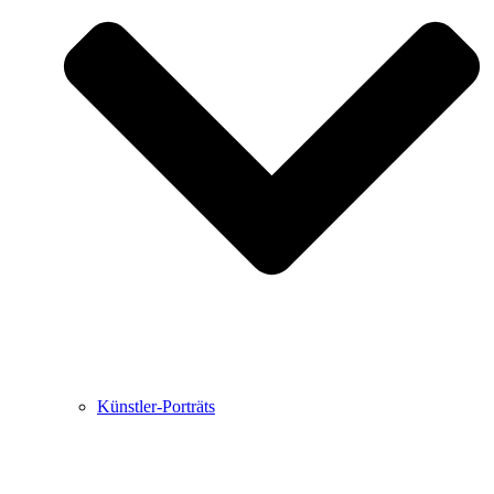
Buchbesprechungen von Harald Schwiers
Haralds Streifzüge
Hörtipps von Harald Schwiers
Kunstausflüge mit Sigrid Balke
Marc Peschke – Out of The Länd
Buchtipps von Uli Rothfuss
Hausbesuche
Frederick D. Bunsen – Kunst
Bildergeschichten von Jürgen Linde und Dietmar
Zankel
Kunsttheorie: Kunstführer und Flugschwein
Kunst geht weiter.
Künstler-Porträts