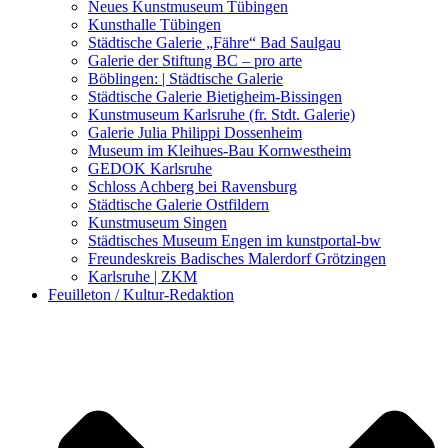
Kunstwettbewerbe, Ausschreibungen für Künstler
Neues Kunstmuseum Tübingen
Kunsthalle Tübingen
Städtische Galerie „Fähre“ Bad Saulgau
Galerie der Stiftung BC – pro arte
Böblingen: | Städtische Galerie
Städtische Galerie Bietigheim-Bissingen
Kunstmuseum Karlsruhe (fr. Stdt. Galerie)
Galerie Julia Philippi Dossenheim
Museum im Kleihues-Bau Kornwestheim
GEDOK Karlsruhe
Schloss Achberg bei Ravensburg
Städtische Galerie Ostfildern
Kunstmuseum Singen
Städtisches Museum Engen im kunstportal-bw
Freundeskreis Badisches Malerdorf Grötzingen
Karlsruhe | ZKM
Feuilleton / Kultur-Redaktion