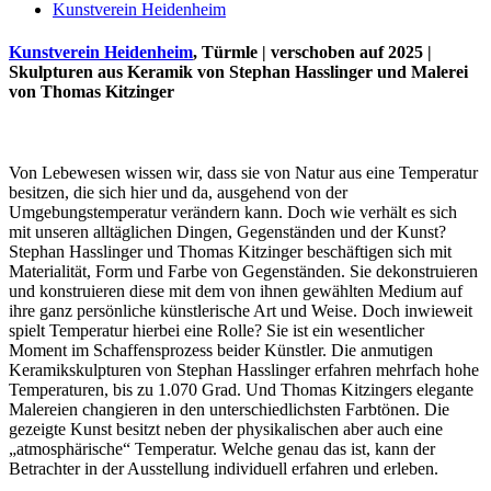
Kunstverein Heidenheim
Kunstverein Heidenheim
, Türmle | verschoben auf 2025 |
Skulpturen aus Keramik von Stephan Hasslinger und Malerei
von Thomas Kitzinger
Von Lebewesen wissen wir, dass sie von Natur aus eine Temperatur
besitzen, die sich hier und da, ausgehend von der
Umgebungstemperatur verändern kann. Doch wie verhält es sich
mit unseren alltäglichen Dingen, Gegenständen und der Kunst?
Stephan Hasslinger und Thomas Kitzinger beschäftigen sich mit
Uli Rothfuss
Materialität, Form und Farbe von Gegenständen. Sie dekonstruieren
und konstruieren diese mit dem von ihnen gewählten Medium auf
ihre ganz persönliche künstlerische Art und Weise. Doch inwieweit
spielt Temperatur hierbei eine Rolle? Sie ist ein wesentlicher
Moment im Schaffensprozess beider Künstler. Die anmutigen
Keramikskulpturen von Stephan Hasslinger erfahren mehrfach hohe
Harald Schwiers
Temperaturen, bis zu 1.070 Grad. Und Thomas Kitzingers elegante
Malereien changieren in den unterschiedlichsten Farbtönen. Die
gezeigte Kunst besitzt neben der physikalischen aber auch eine
„atmosphärische“ Temperatur. Welche genau das ist, kann der
Betrachter in der Ausstellung individuell erfahren und erleben.