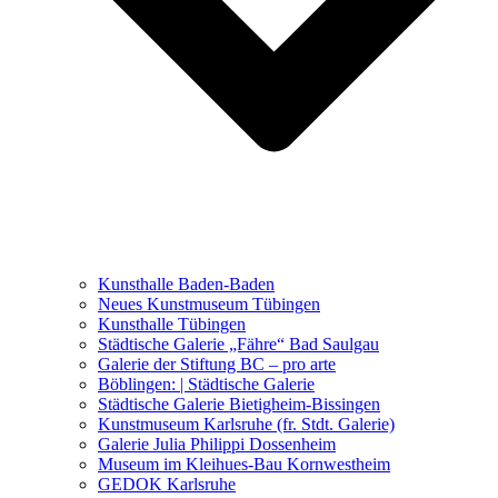
Ausstellungen 2021 – 2023
Malerei, Zeichnung, Fotografie
Skulptur und Installation
Musik, Literatur und andere
Kunstvermittler
Was seither geschah
Kunsthalle Baden-Baden
Kunstwettbewerbe, Ausschreibungen für Künstler
Neues Kunstmuseum Tübingen
Kunsthalle Tübingen
Städtische Galerie „Fähre“ Bad Saulgau
Galerie der Stiftung BC – pro arte
Böblingen: | Städtische Galerie
Städtische Galerie Bietigheim-Bissingen
Kunstmuseum Karlsruhe (fr. Stdt. Galerie)
Galerie Julia Philippi Dossenheim
Museum im Kleihues-Bau Kornwestheim
GEDOK Karlsruhe