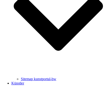
Uli Rothfuss
Harald Schwiers
Sitemap kunstportal-bw
Künstler
Buchtipps von Prof. Uli Rothfuss