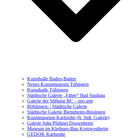
Ausstellungen 2021 – 2023
Malerei, Zeichnung, Fotografie
Skulptur und Installation
Musik, Literatur und andere
Kunstvermittler
Was seither geschah
Kunsthalle Baden-Baden
Kunstwettbewerbe, Ausschreibungen für Künstler
Neues Kunstmuseum Tübingen
Kunsthalle Tübingen
Städtische Galerie „Fähre“ Bad Saulgau
Galerie der Stiftung BC – pro arte
Böblingen: | Städtische Galerie
Städtische Galerie Bietigheim-Bissingen
Kunstmuseum Karlsruhe (fr. Stdt. Galerie)
Galerie Julia Philippi Dossenheim
Museum im Kleihues-Bau Kornwestheim
GEDOK Karlsruhe