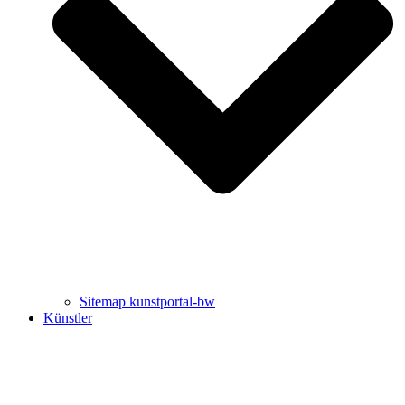
Uli Rothfuss
Harald Schwiers
Sitemap kunstportal-bw
Künstler
Buchtipps von Prof. Uli Rothfuss