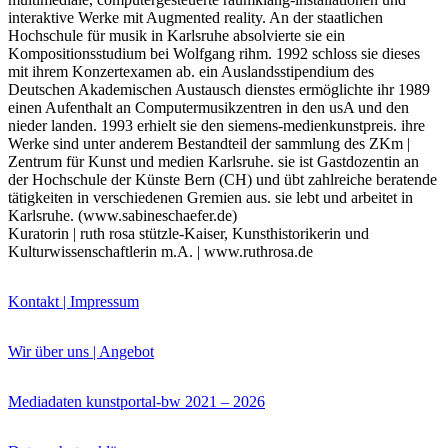
interaktive Werke mit Augmented reality. An der staatlichen
Bildergeschichten von Jürgen Linde und Dietmar
Hochschule für musik in Karlsruhe absolvierte sie ein
Zankel
Kompositionsstudium bei Wolfgang rihm. 1992 schloss sie dieses
Kunsttheorie: Kunstführer und Flugschwein
mit ihrem Konzertexamen ab. ein Auslandsstipendium des
Kunst geht weiter.
Deutschen Akademischen Austausch dienstes ermöglichte ihr 1989
einen Aufenthalt an Computermusikzentren in den usA und den
nieder landen. 1993 erhielt sie den siemens-medienkunstpreis. ihre
Werke sind unter anderem Bestandteil der sammlung des ZKm |
Zentrum für Kunst und medien Karlsruhe. sie ist Gastdozentin an
der Hochschule der Künste Bern (CH) und übt zahlreiche beratende
tätigkeiten in verschiedenen Gremien aus. sie lebt und arbeitet in
Karlsruhe. (www.sabineschaefer.de)
Kuratorin | ruth rosa stützle-Kaiser, Kunsthistorikerin und
Kulturwissenschaftlerin m.A. | www.ruthrosa.de
Kontakt | Impressum
Wir über uns | Angebot
Mediadaten kunstportal-bw 2021 – 2026