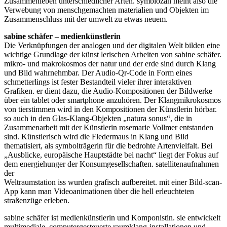
Zusammenleben unterschiedlicher Arten. symbiozän meint also die
Verwebung von menschgemachten materialien und Objekten im
Zusammenschluss mit der umwelt zu etwas neuem.
sabine schäfer – medienkünstlerin
Die Verknüpfungen der analogen und der digitalen Welt bilden eine
wichtige Grundlage der künst lerischen Arbeiten von sabine schäfer.
Buchtipps von Prof. Uli Rothfuss
mikro- und makrokosmos der natur und der erde sind durch Klang
und Bild wahrnehmbar. Der Audio-Qr-Code in Form eines
schmetterlings ist fester Bestandteil vieler ihrer interaktiven
Grafiken. er dient dazu, die Audio-Kompositionen der Bildwerke
über ein tablet oder smartphone anzuhören. Der Klangmikrokosmos
von tierstimmen wird in den Kompositionen der Künstlerin hörbar.
so auch in den Glas-Klang-Objekten „natura sonus“, die in
Zusammenarbeit mit der Künstlerin rosemarie Vollmer entstanden
sind. Künstlerisch wird die Fledermaus in Klang und Bild
thematisiert, als symbolträgerin für die bedrohte Artenvielfalt. Bei
„Ausblicke, europäische Hauptstädte bei nacht“ liegt der Fokus auf
Buchbesprechungen von Harald Schwiers
dem energiehunger der Konsumgesellschaften. satellitenaufnahmen
Haralds Streifzüge
der
Hörtipps von Harald Schwiers
Weltraumstation iss wurden grafisch aufbereitet. mit einer Bild-scan-
Kunstausflüge mit Sigrid Balke
App kann man Videoanimationen über die hell erleuchteten
Marc Peschke – Out of The Länd
straßenzüge erleben.
Buchtipps von Uli Rothfuss
sabine schäfer ist medienkünstlerin und Komponistin. sie entwickelt
Hausbesuche
multimediale, computergesteuerte raumklang-installationen und
Frederick D. Bunsen – Kunst