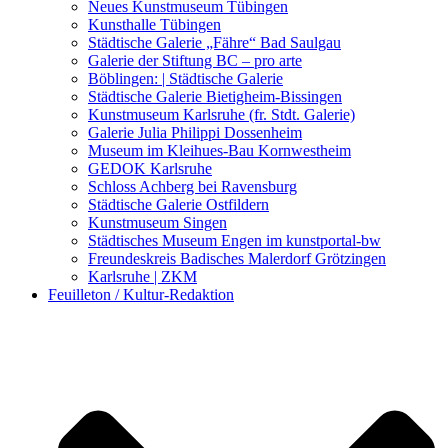
Kunstwettbewerbe, Ausschreibungen für Künstler
Neues Kunstmuseum Tübingen
Kunsthalle Tübingen
Städtische Galerie „Fähre“ Bad Saulgau
Galerie der Stiftung BC – pro arte
Böblingen: | Städtische Galerie
Städtische Galerie Bietigheim-Bissingen
Kunstmuseum Karlsruhe (fr. Stdt. Galerie)
Galerie Julia Philippi Dossenheim
Museum im Kleihues-Bau Kornwestheim
GEDOK Karlsruhe
Schloss Achberg bei Ravensburg
Städtische Galerie Ostfildern
Kunstmuseum Singen
Städtisches Museum Engen im kunstportal-bw
Freundeskreis Badisches Malerdorf Grötzingen
Karlsruhe | ZKM
Feuilleton / Kultur-Redaktion