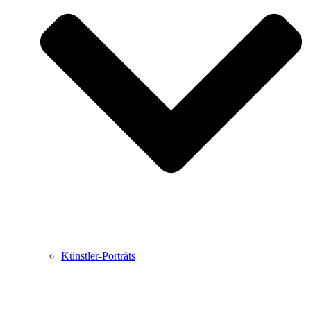
Buchbesprechungen von Harald Schwiers
Haralds Streifzüge
Hörtipps von Harald Schwiers
Kunstausflüge mit Sigrid Balke
Marc Peschke – Out of The Länd
Buchtipps von Uli Rothfuss
Hausbesuche
Frederick D. Bunsen – Kunst
Bildergeschichten von Jürgen Linde und Dietmar
Zankel
Kunsttheorie: Kunstführer und Flugschwein
Kunst geht weiter.
Künstler-Porträts